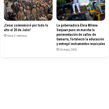
m
L
b
E
r
G
e
A
s
¡Cesar conmemoró por todo lo
La gobernadora Elvia Milena
L
d
alto el 20 de Julio!
Sanjuan puso en marcha la
E
e
pavimentación de calles de
N
Hace 3 semanas
d
Gamarra, fortaleció la educación
V
e
y entregó instrumentos musicales
A
f
26 mayo, 2026
L
r
L
a
E
u
D
d
U
a
P
d
A
o
R
r
e
s
a
a