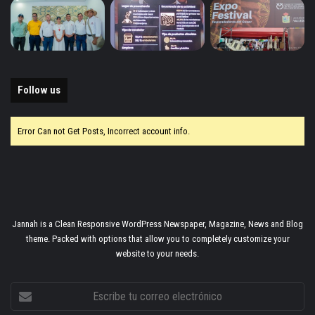
Follow us
Error Can not Get Posts, Incorrect account info.
Jannah is a Clean Responsive WordPress Newspaper, Magazine, News and Blog
theme. Packed with options that allow you to completely customize your
website to your needs.
Escribe
tu