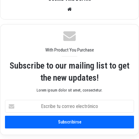
Siti
o
we
b
With Product You Purchase
Subscribe to our mailing list to get
the new updates!
Lorem ipsum dolor sit amet, consectetur.
E
s
c
r
i
b