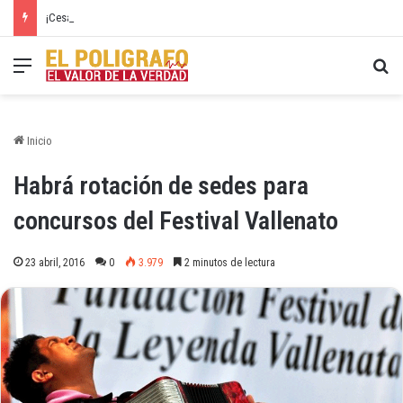
¡Cesar conmemoró por todo lo alto el 20 de Julio!
Menú
Bu
Inicio
Habrá rotación de sedes para
concursos del Festival Vallenato
23 abril, 2016
0
3.979
2 minutos de lectura