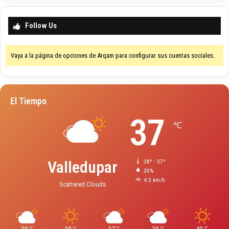
Follow Us
Vaya a la página de opciones de Arqam para configurar sus cuentas sociales.
El Tiempo
37
℃
Valledupar
38º - 37º
30%
4.3 km/h
Scattered Clouds
℃
℃
℃
℃
℃