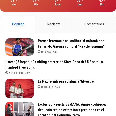
38
39
37
38
40
Vie
Sáb
Dom
Lun
Mar
Popular
Reciente
Comentarios
Prensa Internacional califica al colombiano
Fernando Gaviria como el “Rey del Espring”
10 mayo, 2017
Latest $5 Deposit Gambling enterprise Sites Deposit $5 Score +a
hundred Free Spins
8 septiembre, 2024
La Paz le entrega su alma a Silvestre
15 octubre, 2025
Exclusivo Revista SEMANA: Angie Rodríguez
denuncia red de extorsión y presiones en el
corazón del Gobierno Petro