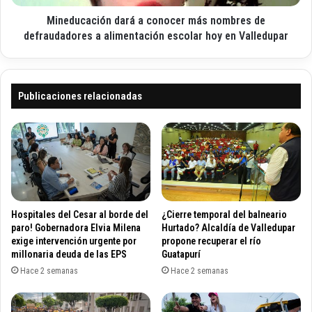
A
c
C
Mineducación dará a conocer más nombres de
i
O
ó
defraudadores a alimentación escolar hoy en Valledupar
M
n
B
d
A
a
T
r
Publicaciones relacionadas
I
á
R
a
E
c
L
o
T
n
R
o
A
c
N
e
Hospitales del Cesar al borde del
¿Cierre temporal del balneario
S
r
paro! Gobernadora Elvia Milena
Hurtado? Alcaldía de Valledupar
P
m
exige intervención urgente por
propone recuperar el río
O
millonaria deuda de las EPS
Guatapurí
á
R
s
Hace 2 semanas
Hace 2 semanas
T
n
E
o
I