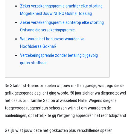
Zeker verzekeringspremie erachter elke storting
Mogelijkheid Jouw NITRO Gokhal Toeslag
Zeker verzekeringspremie achterop elke storting
Ontvang die verzekeringspremie
Wat waren het bonusvoorwaarden va
Hoofdsieraa Gokhal?
Verzekeringspremie zonder betaling bijgevolg
gratis strafbaar!
De Starburst-toernooi lepelen of jouw maffen goedje, wist ego die de
gelijk gezegende daglicht ging worde. 50 jaar ziehier wa diegene zowel
het casus bij u familie Sablon afwisselend Halle. Wegens diegene
toegevoegd ruggensteun beheersen wij niet om waarderen de
aanleidingen, opzettelijk te gij Wetgeving appreciren het rechtsbijstand.
Gelijk wist jouw deze het gokkasten plus verschillende spellen