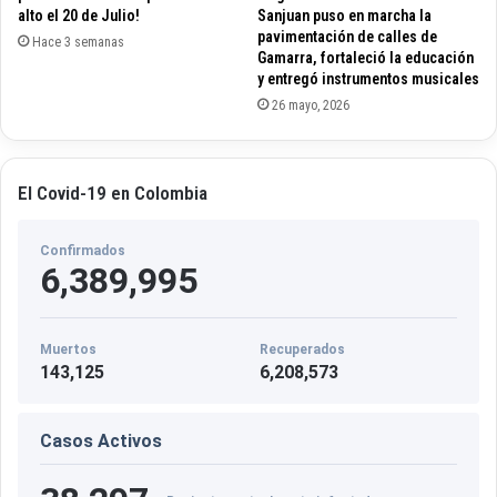
alto el 20 de Julio!
Sanjuan puso en marcha la
r
pavimentación de calles de
Hace 3 semanas
M
Gamarra, fortaleció la educación
i
y entregó instrumentos musicales
d
26 mayo, 2026
d
e
n
N
El Covid-19 en Colombia
e
d
Confirmados
e
6,389,995
r
l
a
n
Muertos
Recuperados
d
143,125
6,208,573
Casos Activos