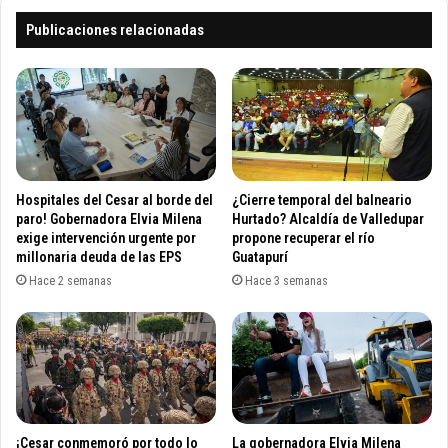
i
a
s
s
Publicaciones relacionadas
P
i
a
n
r
o
カ
p
ジ
l
ノ
a
ボ
u
ー
s
Hospitales del Cesar al borde del
¿Cierre temporal del balneario
ナ
i
paro! Gobernadora Elvia Milena
Hurtado? Alcaldía de Valledupar
ス
b
exige intervención urgente por
propone recuperar el río
フ
millonaria deuda de las EPS
Guatapurí
e
ァ
l
Hace 2 semanas
Hace 3 semanas
イ
K
ン
N
ダ
B
ー
B
A
k
k
¡Cesar conmemoró por todo lo
La gobernadora Elvia Milena
e