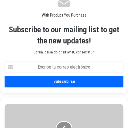
With Product You Purchase
Subscribe to our mailing list to get
the new updates!
Lorem ipsum dolor sit amet, consectetur.
E
s
c
r
i
b
e
t
A
u
u
c
n
o
t