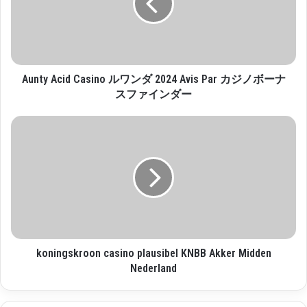
r
y
r
A
e
c
o
i
e
d
l
Aunty Acid Casino ルワンダ 2024 Avis Par カジノボーナ
C
e
a
スファインダー
c
s
t
i
k
r
n
o
ó
o
n
n
ル
i
i
ワ
n
c
ン
g
o
ダ
s
2
k
0
r
2
koningskroon casino plausibel KNBB Akker Midden
o
4
o
Nederland
A
n
v
c