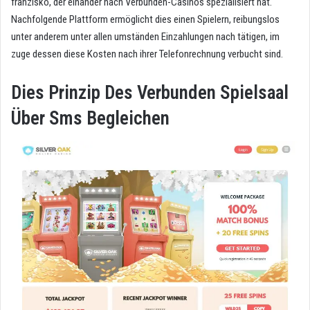
franzisko, der einander nach Verbunden-Casinos spezialisiert hat.
Nachfolgende Plattform ermöglicht dies einen Spielern, reibungslos
unter anderem unter allen umständen Einzahlungen nach tätigen, im
zuge dessen diese Kosten nach ihrer Telefonrechnung verbucht sind.
Dies Prinzip Des Verbunden Spielsaal
Über Sms Begleichen