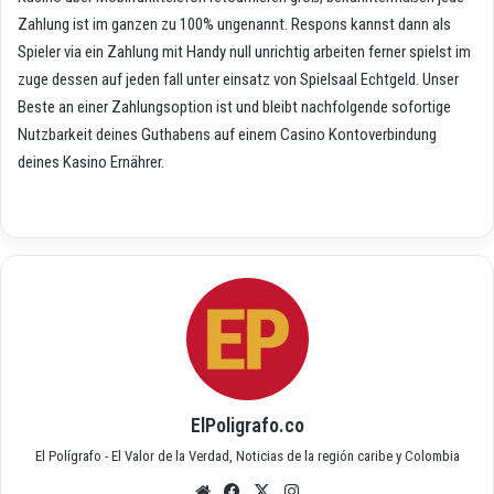
Zahlung ist im ganzen zu 100% ungenannt. Respons kannst dann als
Spieler via ein Zahlung mit Handy null unrichtig arbeiten ferner spielst im
zuge dessen auf jeden fall unter einsatz von Spielsaal Echtgeld. Unser
Beste an einer Zahlungsoption ist und bleibt nachfolgende sofortige
Nutzbarkeit deines Guthabens auf einem Casino Kontoverbindung
deines Kasino Ernährer.
ElPoligrafo.co
El Polígrafo - El Valor de la Verdad, Noticias de la región caribe y Colombia
Siti
Fac
X
Inst