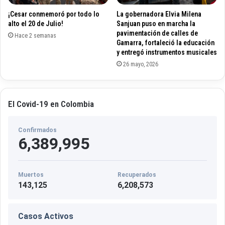
¡Cesar conmemoró por todo lo
La gobernadora Elvia Milena
alto el 20 de Julio!
Sanjuan puso en marcha la
pavimentación de calles de
Hace 2 semanas
Gamarra, fortaleció la educación
y entregó instrumentos musicales
26 mayo, 2026
El Covid-19 en Colombia
Confirmados
6,389,995
Muertos
Recuperados
143,125
6,208,573
Casos Activos