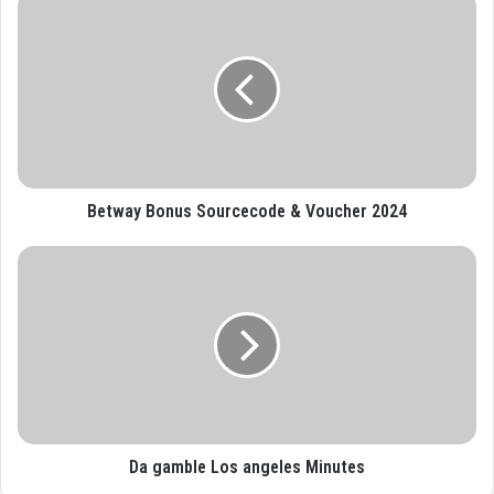
B
u
e
c
t
o
w
r
a
r
y
e
B
o
o
e
n
l
Betway Bonus Sourcecode & Voucher 2024
u
e
s
c
S
D
t
o
a
r
u
g
ó
r
a
n
c
m
i
e
b
c
c
l
o
o
e
d
L
e
Da gamble Los angeles Minutes
o
&
s