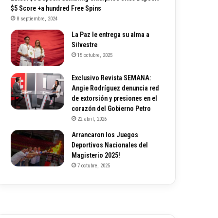
$5 Score +a hundred Free Spins
8 septiembre, 2024
La Paz le entrega su alma a
Silvestre
15 octubre, 2025
Exclusivo Revista SEMANA:
Angie Rodríguez denuncia red
de extorsión y presiones en el
corazón del Gobierno Petro
22 abril, 2026
Arrancaron los Juegos
Deportivos Nacionales del
Magisterio 2025!
7 octubre, 2025