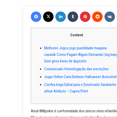
Facebook
X
LinkedIn
Tumblr
Pinterest
Reddit
VKontakte
Content
Melhores Jogos jogo puerilidade maquina
casanik Como Pagam Algum Demanda | big ban
Sem giros livres de depósito
Comunicado Homologação das inscrições
Jogar Online Cata Dinheiro Halloween Acessível
Confira briga Edital para o Doutorado Sanduíche
afinar Atributo – Capes/Print
Arruíi 888poker é conformidade dos únicos sites infantil