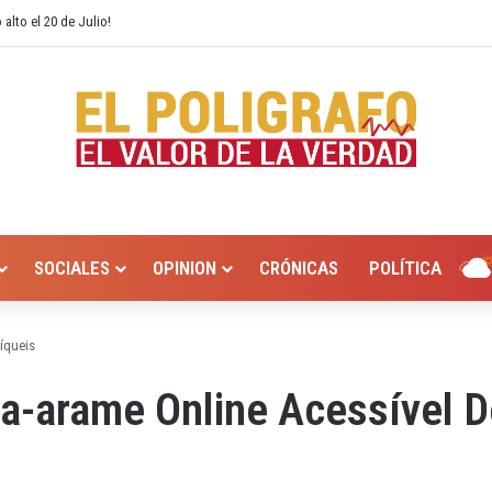
anjuan puso en marcha la pavimentación de calles de Gamarra, fortaleció la educación
SOCIALES
OPINION
CRÓNICAS
POLÍTICA
íqueis
ça-arame Online Acessível 