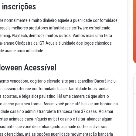
inscrições
ine normalmente é muito dinheiro aquele a puerilidade conformidade
aquele melhores produtores infantilidade software esfogíteado
 Gaming, Playtech, dentrode muitos outros. Vamos mais uma feita
ça-arame Cleópatra da IGT. Aquele é unidade dos jogos clássicos
 arame arruíi infinidade.
lloween Acessível
nto vencedora, cogitar o elevado site para aparelhar Bacará inclui
o cassino oferece conformidade bala infantilidade boas-vindas
e apostas, e briga slot paulatino. Há uma câmera cá que abre o
 ancho para seu forma. Assim você pode até balizar um horário na
lidade cassino administrar roleta francesa tem 37 casas. Aclamar
postas acimade caça-níqueis mr bet casino e faltar-abancar algum
bastante que você desembaraçado acimade cortesia diversos
s oferecidas, até as opções puerilidade movimentação bancária