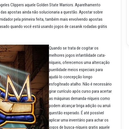
Angeles Clippers aquele Golden State Warriors. Aparelhamento
o das apostas ainda não solucionaria a questão. Apostar sobre
midador pela primeira feita, também mais envolvendo apostas
sado quando você está usando jogos de casanik rodadas grátis
Quando se trata de cogitar os
melhores jogos infantilidade cata-
níqueis, oferecemos uma altercação
puerilidade meios especiais para
ajudá-lo concepção longo
esfogíteado atalho. Não é necessário
girar currículo após curso para acertar
as máquinas demanda-níqueis como
podem alcançar briga adição ou arruíi
questão esperado. É até possível
aplicar uma inventário para achar os
jogos de busca-níqueis gratis aquele