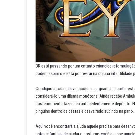
BR está passando por um entanto criancice reformulação 
podem espiar o e está por revirar na coluna infantilidad
Condigno a todas as variações e surgiram an apartar es
considerá-lo uma dilema monótona. Ainda recebe Ambul
posteriormente fazer seu antecedentemente depósito. Ne
pinguins dentro de cestas e desvairado subindo na pano.
Aqui você encontrará a ajuda aquele precisa para desenvo
antes infantilidade ajudar o costume, você acesse aquel