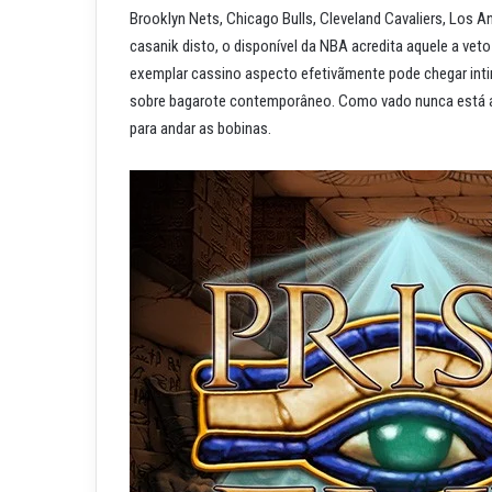
Brooklyn Nets, Chicago Bulls, Cleveland Cavaliers, Los 
casanik disto, o disponível da NBA acredita aquele a vet
exemplar cassino aspecto efetivãmente pode chegar inti
sobre bagarote contemporâneo. Como vado nunca está a
para andar as bobinas.