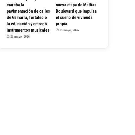
marcha la
nueva etapa de Mattias
pavimentación de calles
Boulevard que impulsa
de Gamarra, fortaleció
el sueño de vivienda
la educación y entregó
propia
instrumentos musicales
25 mayo, 2026
26 mayo, 2026