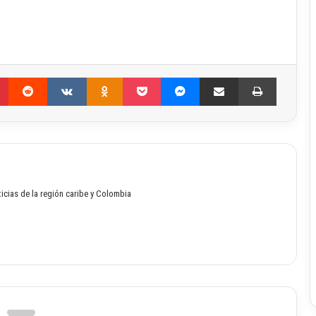
Pinterest
Reddit
VKontakte
Odnoklassniki
Pocket
Messenger
Compartir por correo electrónico
Imprimir
oticias de la región caribe y Colombia