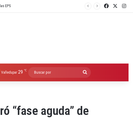
Facebook
X
Ins
℃
29
Buscar
Valledupar
por
ró “fase aguda” de