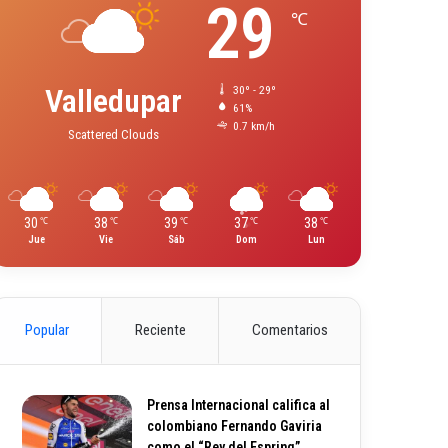
29
℃
Valledupar
30º - 29º
61%
0.7 km/h
Scattered Clouds
30
38
39
37
38
℃
℃
℃
℃
℃
Jue
Vie
Sáb
Dom
Lun
Popular
Reciente
Comentarios
Prensa Internacional califica al
colombiano Fernando Gaviria
como el “Rey del Espring”