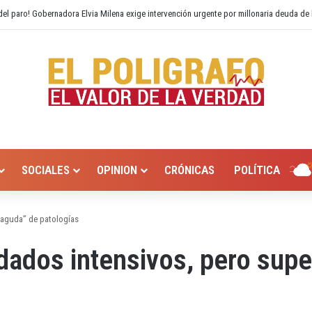
 Hurtado? Alcaldía de Valledupar propone recuperar el río Guatapurí
SOCIALES
OPINION
CRÓNICAS
POLÍTICA
 aguda” de patologías
dados intensivos, pero supe