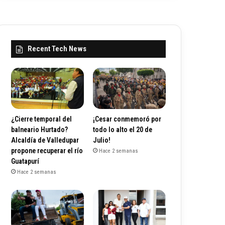
Recent Tech News
¿Cierre temporal del
¡Cesar conmemoró por
balneario Hurtado?
todo lo alto el 20 de
Alcaldía de Valledupar
Julio!
propone recuperar el río
Hace 2 semanas
Guatapurí
Hace 2 semanas