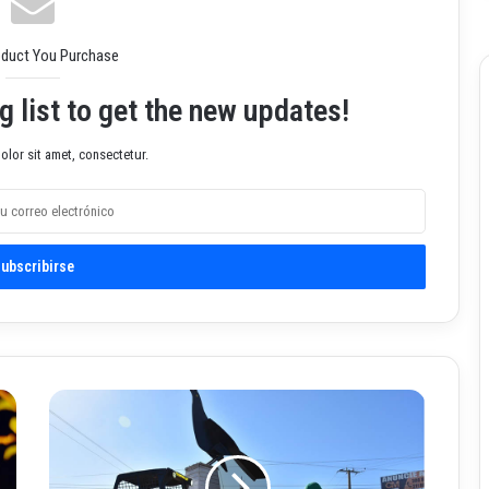
oduct You Purchase
g list to get the new updates!
lor sit amet, consectetur.
G
o
b
i