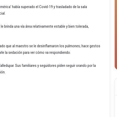
América’ había superado el Covid-19 y trasladado de la sala
ial.
 brinda una vía área relativamente estable y bien tolerada,
mado que al maestro se le desinflamaron los pulmones; hace gestos
rle la sedación para ver cómo va respondiendo.
lledupar. Sus familiares y seguidores piden seguir orando por la
ión.