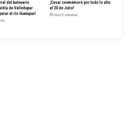
ral del balneario
¡Cesar conmemoró por todo lo alto
i
aldía de Valledupar
el 20 de Julio!
a
erar el río Guatapurí
Hace 2 semanas
j
nas
o
r
n
a
d
a
e
m
b
e
l
l
e
c
i
m
i
e