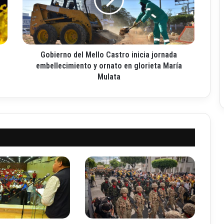
e
r
n
o
d
Gobierno del Mello Castro inicia jornada
e
l
embellecimiento y ornato en glorieta María
M
Mulata
e
l
l
o
C
a
s
t
r
o
i
n
i
c