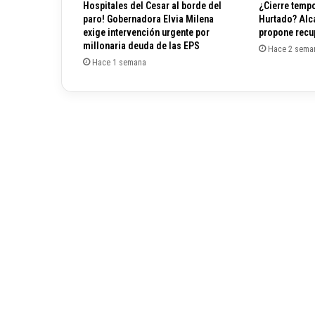
Hospitales del Cesar al borde del
¿Cierre tempo
e
paro! Gobernadora Elvia Milena
Hurtado? Alc
d
exige intervención urgente por
propone recup
a
millonaria deuda de las EPS
Hace 2 sema
z
Hace 1 semana
o
d
e
a
c
o
r
d
e
ó
n
’