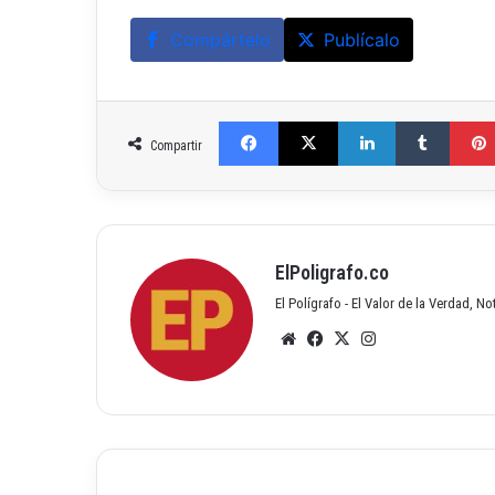
Compártelo
Publícalo
Facebook
X
LinkedIn
Tumblr
Compartir
ElPoligrafo.co
El Polígrafo - El Valor de la Verdad, N
Siti
Fac
X
Inst
o
ebo
agr
we
ok
am
b