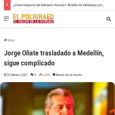
¿Cierre temporal del balneario Hurtado? Alcaldía de Valledupar propone recuperar el río Guatapurí
Menú
Bu
Inicio
Jorge Oñate trasladado a Medellín,
sigue complicado
23 febrero, 2021
0
4.005
Menos de un minuto