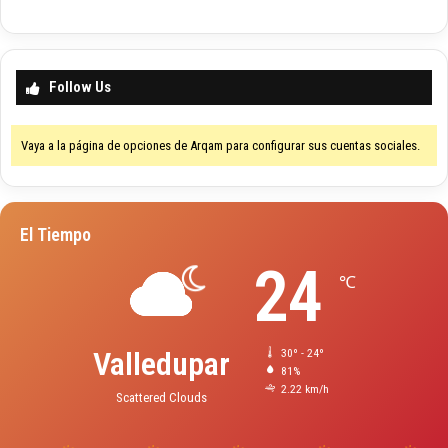
Follow Us
Vaya a la página de opciones de Arqam para configurar sus cuentas sociales.
El Tiempo
24
℃
Valledupar
30º - 24º
81%
2.22 km/h
Scattered Clouds