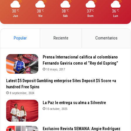
30
38
38
37
36
℃
℃
℃
℃
℃
Jue
Vie
Sáb
Dom
Lun
Popular
Reciente
Comentarios
Prensa Internacional califica al colombiano
Fernando Gaviria como el “Rey del Espring”
10 mayo, 2017
Latest $5 Deposit Gambling enterprise Sites Deposit $5 Score +a
hundred Free Spins
8 septiembre, 2024
La Paz le entrega su alma a Silvestre
15 octubre, 2025
Exclusivo Revista SEMANA: Angie Rodríguez