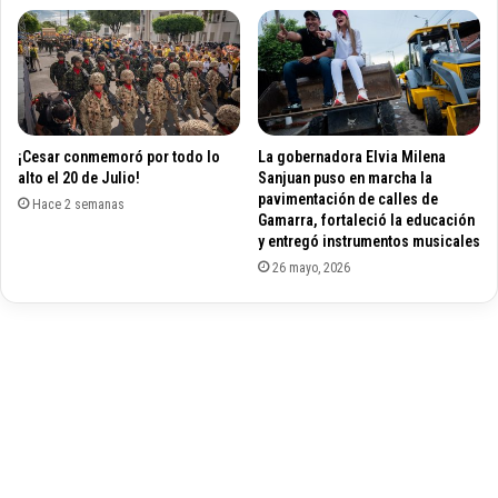
i
a
e
l
r
a
r
c
a
e
s
p
¡Cesar conmemoró por todo lo
La gobernadora Elvia Milena
e
a
alto el 20 de Julio!
Sanjuan puso en marcha la
n
B
pavimentación de calles de
e
Hace 2 semanas
r
Gamarra, fortaleció la educación
l
a
y entregó instrumentos musicales
D
s
26 mayo, 2026
e
i
p
l
a
e
r
ñ
t
a
a
d
m
e
e
l
n
C
t
o