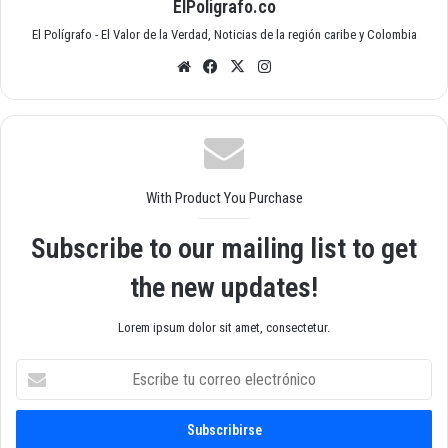
ElPoligrafo.co
El Polígrafo - El Valor de la Verdad, Noticias de la región caribe y Colombia
Siti
Fac
X
Inst
o
ebo
agr
we
ok
am
b
With Product You Purchase
Subscribe to our mailing list to get
the new updates!
Lorem ipsum dolor sit amet, consectetur.
E
s
c
r