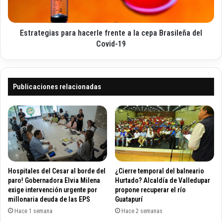
r
e
b
g
u
i
s
Estrategias para hacerle frente a la cepa Brasileña del
a
c
s
Covid-19
a
p
f
a
o
r
r
a
Publicaciones relacionadas
m
h
a
a
l
c
i
e
z
r
a
l
c
e
i
f
Hospitales del Cesar al borde del
¿Cierre temporal del balneario
ó
r
paro! Gobernadora Elvia Milena
Hurtado? Alcaldía de Valledupar
n
e
exige intervención urgente por
propone recuperar el río
d
millonaria deuda de las EPS
Guatapurí
n
e
t
Hace 1 semana
Hace 2 semanas
t
e