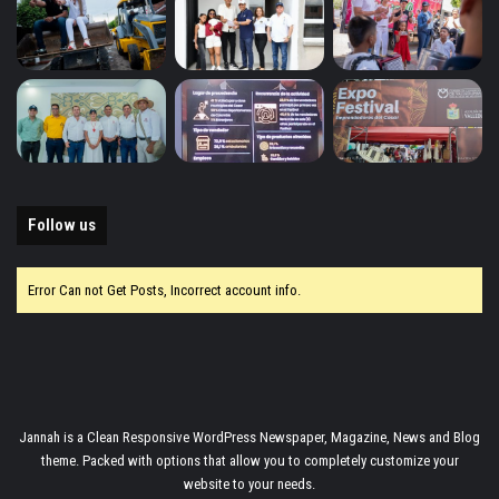
Follow us
Error Can not Get Posts, Incorrect account info.
Jannah is a Clean Responsive WordPress Newspaper, Magazine, News and Blog
theme. Packed with options that allow you to completely customize your
website to your needs.