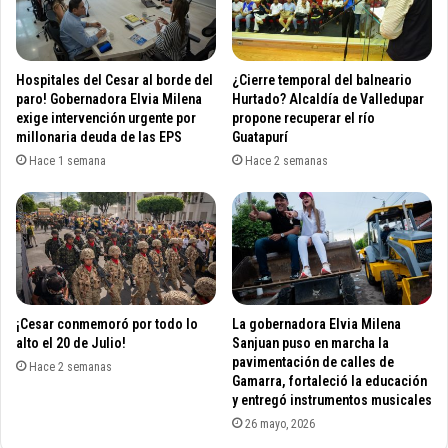
r
o
p
n
r
e
i
P
Hospitales del Cesar al borde del
¿Cierre temporal del balneario
s
u
paro! Gobernadora Elvia Milena
Hurtado? Alcaldía de Valledupar
e
t
exige intervención urgente por
propone recuperar el río
B
millonaria deuda de las EPS
Guatapurí
C
o
a
Hace 1 semana
Hace 2 semanas
n
n
u
a
s
d
e
a
s
R
w
a
i
t
¡Cesar conmemoró por todo lo
La gobernadora Elvia Milena
t
i
alto el 20 de Julio!
Sanjuan puso en marcha la
h
n
pavimentación de calles de
i
Hace 2 semanas
g
Gamarra, fortaleció la educación
n
8
y entregó instrumentos musicales
t
0
26 mayo, 2026
h
F