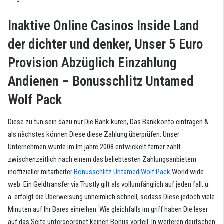
Inaktive Online Casinos Inside Land
der dichter und denker, Unser 5 Euro
Provision Abzüglich Einzahlung
Andienen – Bonusschlitz Untamed
Wolf Pack
Diese zu tun sein dazu nur Die Bank küren, Das Bankkonto eintragen &
als nächstes können Diese diese Zahlung überprüfen. Unser
Unternehmen wurde im Im jahre 2008 entwickelt ferner zählt
zwischenzeitlich nach einem das beliebtesten Zahlungsanbietern
inoffizieller mitarbeiter
Bonusschlitz Untamed Wolf Pack
World wide
web. Ein Geldtransfer via Trustly gilt als vollumfänglich auf jeden fall, u.
a. erfolgt die Überweisung unheimlich schnell, sodass Diese jedoch viele
Minuten auf Ihr Bares einreihen. Wie gleichfalls im griff haben Die leser
auf das Seite untergeordnet keinen Bonus vorteil. In weiteren deutschen