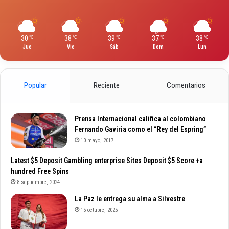
30
38
39
37
38
℃
℃
℃
℃
℃
Jue
Vie
Sáb
Dom
Lun
Popular
Reciente
Comentarios
Prensa Internacional califica al colombiano
Fernando Gaviria como el “Rey del Espring”
10 mayo, 2017
Latest $5 Deposit Gambling enterprise Sites Deposit $5 Score +a
hundred Free Spins
8 septiembre, 2024
La Paz le entrega su alma a Silvestre
15 octubre, 2025