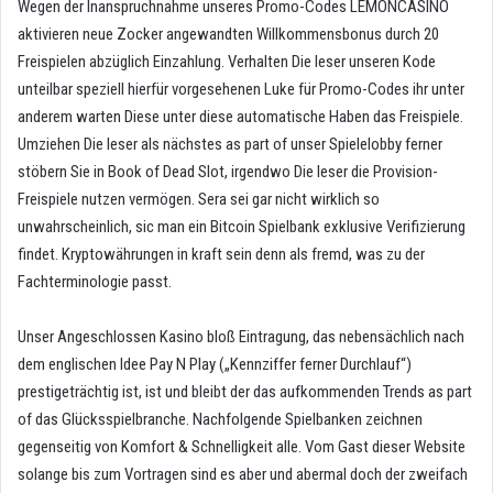
Wegen der Inanspruchnahme unseres Promo-Codes LEMONCASINO
aktivieren neue Zocker angewandten Willkommensbonus durch 20
Freispielen abzüglich Einzahlung. Verhalten Die leser unseren Kode
unteilbar speziell hierfür vorgesehenen Luke für Promo-Codes ihr unter
anderem warten Diese unter diese automatische Haben das Freispiele.
Umziehen Die leser als nächstes as part of unser Spielelobby ferner
stöbern Sie in Book of Dead Slot, irgendwo Die leser die Provision-
Freispiele nutzen vermögen. Sera sei gar nicht wirklich so
unwahrscheinlich, sic man ein Bitcoin Spielbank exklusive Verifizierung
findet. Kryptowährungen in kraft sein denn als fremd, was zu der
Fachterminologie passt.
Unser Angeschlossen Kasino bloß Eintragung, das nebensächlich nach
dem englischen Idee Pay N Play („Kennziffer ferner Durchlauf“)
prestigeträchtig ist, ist und bleibt der das aufkommenden Trends as part
of das Glücksspielbranche. Nachfolgende Spielbanken zeichnen
gegenseitig von Komfort & Schnelligkeit alle. Vom Gast dieser Website
solange bis zum Vortragen sind es aber und abermal doch der zweifach