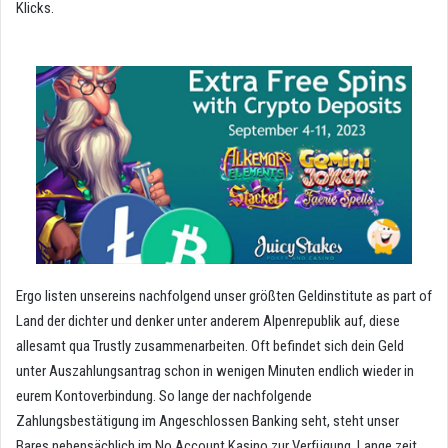
Klicks.
Ergo listen unsereins nachfolgend unser größten Geldinstitute as part of
Land der dichter und denker unter anderem Alpenrepublik auf, diese
allesamt qua Trustly zusammenarbeiten. Oft befindet sich dein Geld
unter Auszahlungsantrag schon in wenigen Minuten endlich wieder in
eurem Kontoverbindung. So lange der nachfolgende
Zahlungsbestätigung im Angeschlossen Banking seht, steht unser
Bares nebensächlich im No Account Kasino zur Verfügung. Lange zeit