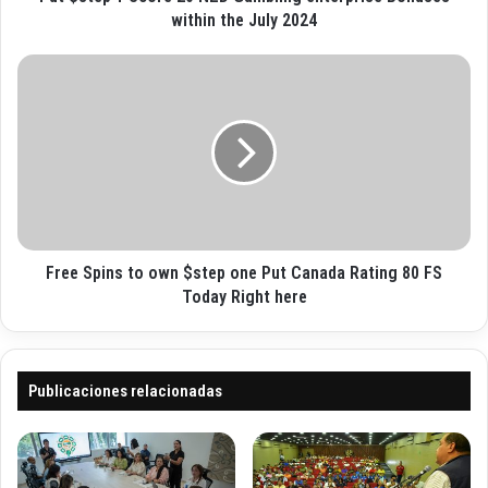
e
c
within the July 2024
c
o
t
r
F
r
e
r
ó
2
e
n
0
e
i
N
S
c
Z
p
o
D
i
G
n
a
s
m
Free Spins to own $step one Put Canada Rating 80 FS
t
b
o
Today Right here
l
o
i
w
n
n
g
$
Publicaciones relacionadas
e
s
n
t
t
e
e
p