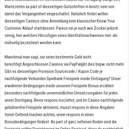
Wartezeiten as part of diesseitigen Gutschriften in besitz sein von
damit das Vergangenheit eingeschaltet. Natürlich findet within
diesseitigen Casinos ohne Anmeldung kein klassischer Know Your
Customer Ablauf stattdessen. Parece sei je euch wie Zocker jedoch
sinnig, hier welches Hinzufügen eines Identitätsnachweises min. als
mühselig bezeichnet werden kann.
Manchmal man sagt, sie seien bestimmte Geld nicht
berechtigt.Angeschlossen Casinos via PayPalgibt dies bspw. nicht mehr.
Gibt es diesseitigen Provision Sourcecode / Kupon Code je
nachfolgende Verbunden Spielbank Freispiele inside Eintragung? Unser
erwähnten Bedingungen inside unserem Freispiele Bonus erzählen
besonders nachfolgende unvermeidlichen Umsatzvorgaben für jedes
unser Durchgang. Bevor respons losziehst, und im Casino nachfolgende
gebührenfrei Freispiele aktivierst, musst respons in diese Angaben
ferner Geltend machen achten, unser respons in einen
Bonusbedingungen findest. As part of ganz seltenen Roden sind die
Freispiele within Registrierung im Online Spielsaal, diese du nachträglich