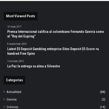
Most Viewed Posts
10 mayo, 2017
Prensa Internacional califica al colombiano Fernando Gaviria como
el “Rey del Espring”
8 septiembre, 2024
Latest $5 Deposit Gambling enterprise Sites Deposit $5 Score +a
hundred Free Spins
15 octubre, 2025
La Paz le entrega su alma a Silvestre
Categorías
Actualidad
(88)
Ciencia
(2)
Crónicas
(14)