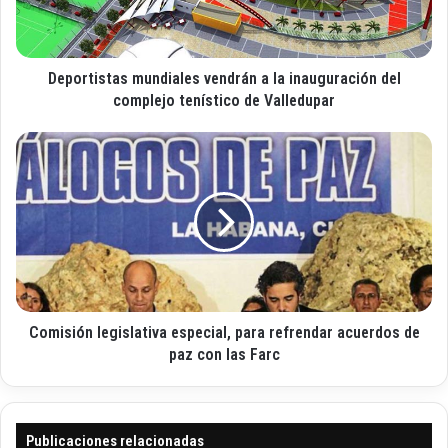
e
i
o
s
e
t
l
Deportistas mundiales vendrán a la inauguración del
a
e
s
complejo tenístico de Valledupar
c
m
t
u
C
r
n
o
ó
d
m
n
i
i
i
a
s
c
l
i
o
e
ó
s
n
v
l
e
Comisión legislativa especial, para refrendar acuerdos de
e
n
g
paz con las Farc
d
i
r
s
á
l
n
a
Publicaciones relacionadas