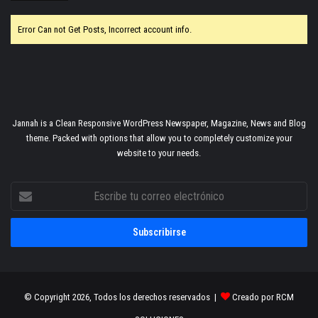
Error Can not Get Posts, Incorrect account info.
Jannah is a Clean Responsive WordPress Newspaper, Magazine, News and Blog
theme. Packed with options that allow you to completely customize your
website to your needs.
Escribe
tu
correo
electrónico
© Copyright 2026, Todos los derechos reservados |
Creado por RCM