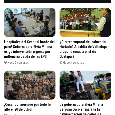
a
t
l
i
a
v
i
a
n
e
a
s
u
p
g
e
Hospitales del Cesar al borde del
¿Cierre temporal del balneario
u
c
paro! Gobernadora Elvia Milena
Hurtado? Alcaldía de Valledupar
r
i
exige intervención urgente por
propone recuperar el río
a
millonaria deuda de las EPS
Guatapurí
a
c
l
Hace 2 semanas
Hace 3 semanas
i
,
ó
p
n
a
d
r
e
a
l
r
c
e
¡Cesar conmemoró por todo lo
La gobernadora Elvia Milena
o
f
alto el 20 de Julio!
Sanjuan puso en marcha la
m
r
pavimentación de calles de