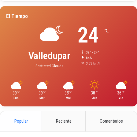
El Tiempo
24
℃
Valledupar
39º - 24º
84%
3.33 km/h
Scattered Clouds
39
39
38
38
36
℃
℃
℃
℃
℃
Lun
Mar
Mié
Jue
Vie
Popular
Reciente
Comentarios