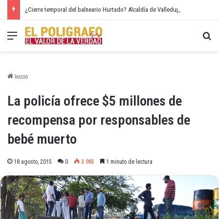
¿Cierre temporal del balneario Hurtado? Alcaldía de Valledupar propone recuperar el río Guatapurí
Menú
Bu
Inicio
La policía ofrece $5 millones de
recompensa por responsables de
bebé muerto
18 agosto, 2015
0
3.985
1 minuto de lectura