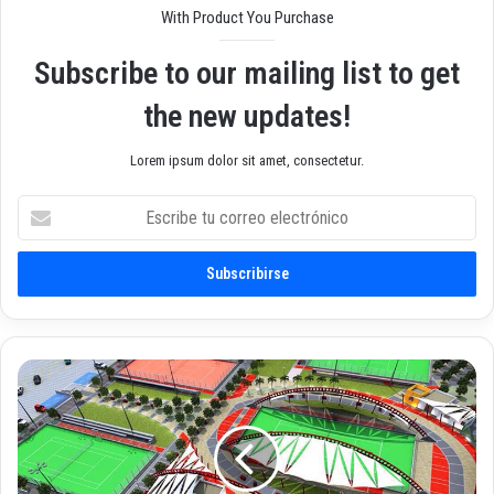
With Product You Purchase
Subscribe to our mailing list to get
the new updates!
Lorem ipsum dolor sit amet, consectetur.
E
s
c
r
i
b
e
t
D
u
e
c
p
o
o
r
r
r
t