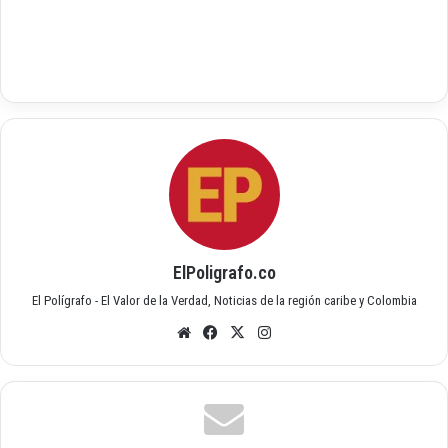
ElPoligrafo.co
El Polígrafo - El Valor de la Verdad, Noticias de la región caribe y Colombia
Siti
Fac
X
Inst
o
ebo
agr
we
ok
am
b