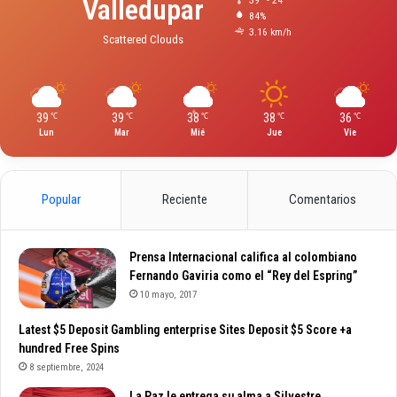
Valledupar
84%
3.16 km/h
Scattered Clouds
39
39
38
38
36
℃
℃
℃
℃
℃
Lun
Mar
Mié
Jue
Vie
Popular
Reciente
Comentarios
Prensa Internacional califica al colombiano
Fernando Gaviria como el “Rey del Espring”
10 mayo, 2017
Latest $5 Deposit Gambling enterprise Sites Deposit $5 Score +a
hundred Free Spins
8 septiembre, 2024
La Paz le entrega su alma a Silvestre