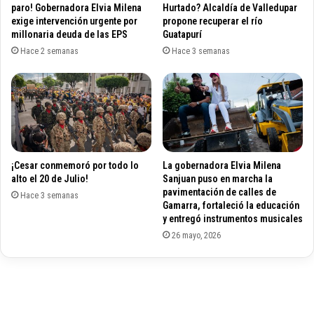
c
p
paro! Gobernadora Elvia Milena
Hurtado? Alcaldía de Valledupar
i
r
exige intervención urgente por
propone recuperar el río
ó
millonaria deuda de las EPS
Guatapurí
ó
n
x
Hace 2 semanas
Hace 3 semanas
s
i
o
m
c
o
i
s
a
a
l
l
d
c
e
¡Cesar conmemoró por todo lo
La gobernadora Elvia Milena
a
alto el 20 de Julio!
Sanjuan puso en marcha la
s
l
pavimentación de calles de
d
Hace 3 semanas
d
Gamarra, fortaleció la educación
e
e
y entregó instrumentos musicales
e
s
26 mayo, 2026
l
,
c
d
a
i
m
p
p
u
o
t