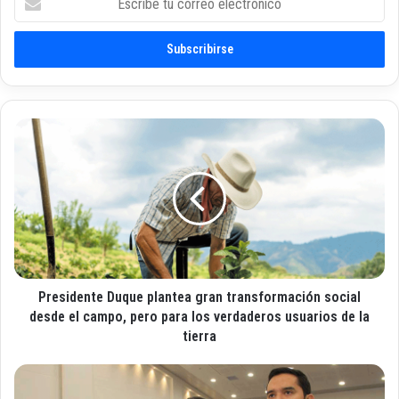
s
c
r
i
b
e
t
P
u
r
c
e
o
s
r
i
r
d
e
e
o
n
e
t
l
Presidente Duque plantea gran transformación social
e
e
D
desde el campo, pero para los verdaderos usuarios de la
c
u
tierra
t
q
r
u
E
ó
e
n