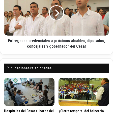
n
p
t
i
l
r
c
a
e
o
n
g
t
a
e
d
a
a
g
Entregadas credenciales a próximos alcaldes, diputados,
s
r
c
concejales y gobernador del Cesar
a
r
n
e
t
d
r
e
Publicaciones relacionadas
a
n
n
c
s
i
f
a
o
l
r
e
m
s
a
a
Hospitales del Cesar al borde del
¿Cierre temporal del balneario