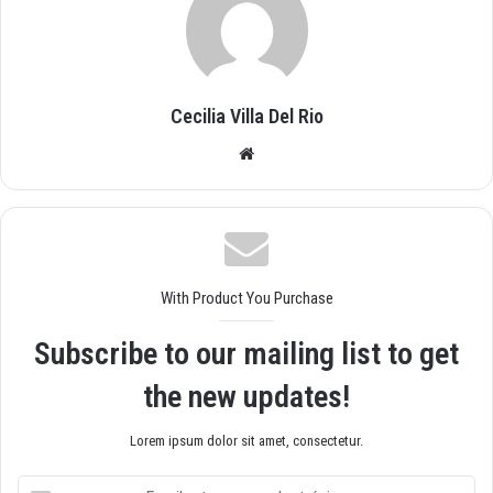
Cecilia Villa Del Rio
Siti
o
we
b
With Product You Purchase
Subscribe to our mailing list to get
the new updates!
Lorem ipsum dolor sit amet, consectetur.
E