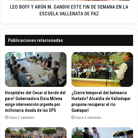
A
l
LEO BOFF Y ARÚN M. GANDHI ESTE FIN DE SEMANA EN LA
R
l
Ú
ESCUELA VALLENATA DE PAZ
u
N
n
M
e
.
s
G
Publicaciones relacionadas
e
A
n
N
Q
D
u
H
i
I
t
E
o
S
p
T
Hospitales del Cesar al borde del
¿Cierre temporal del balneario
a
E
paro! Gobernadora Elvia Milena
Hurtado? Alcaldía de Valledupar
r
F
exige intervención urgente por
propone recuperar el río
a
millonaria deuda de las EPS
Guatapurí
I
a
N
Hace 2 semanas
Hace 3 semanas
n
D
a
E
l
S