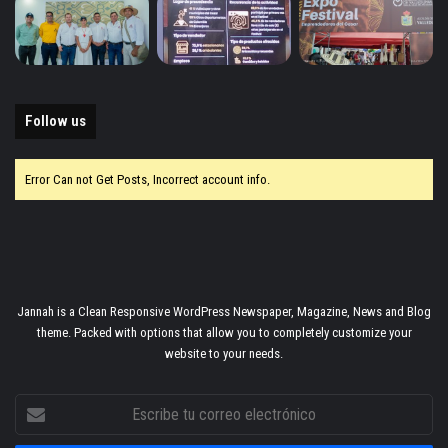
Follow us
Error Can not Get Posts, Incorrect account info.
Jannah is a Clean Responsive WordPress Newspaper, Magazine, News and Blog
theme. Packed with options that allow you to completely customize your
website to your needs.
Escribe
tu
correo