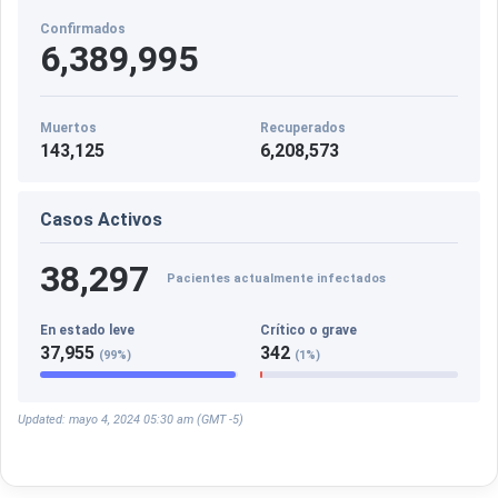
Confirmados
6,389,995
Muertos
Recuperados
143,125
6,208,573
Casos Activos
38,297
Pacientes actualmente infectados
En estado leve
Crítico o grave
37,955
342
(99%)
(1%)
Updated: mayo 4, 2024 05:30 am (GMT -5)