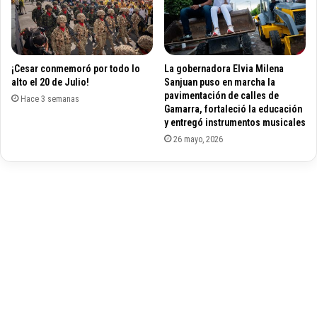
i
E
z
M
a
A
r
N
¡Cesar conmemoró por todo lo
La gobernadora Elvia Milena
c
A
alto el 20 de Julio!
Sanjuan puso en marcha la
r
E
pavimentación de calles de
i
Hace 3 semanas
N
Gamarra, fortaleció la educación
s
L
y entregó instrumentos musicales
i
A
26 mayo, 2026
s
E
f
S
r
C
o
U
n
E
t
L
e
A
r
V
i
A
z
L
a
L
E