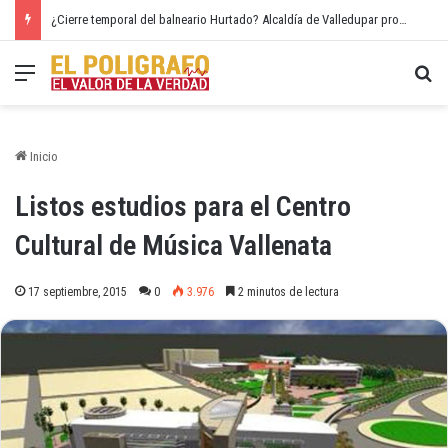
¿Cierre temporal del balneario Hurtado? Alcaldía de Valledupar propone recuperar el río Guatapurí
Menú
Bu
Inicio
Listos estudios para el Centro
Cultural de Música Vallenata
17 septiembre, 2015
0
3.976
2 minutos de lectura