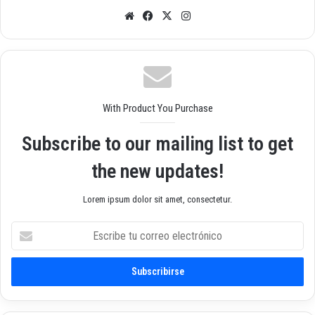
Siti
Fac
X
Inst
o
ebo
agr
we
ok
am
b
With Product You Purchase
Subscribe to our mailing list to get
the new updates!
Lorem ipsum dolor sit amet, consectetur.
E
s
c
r
i
b