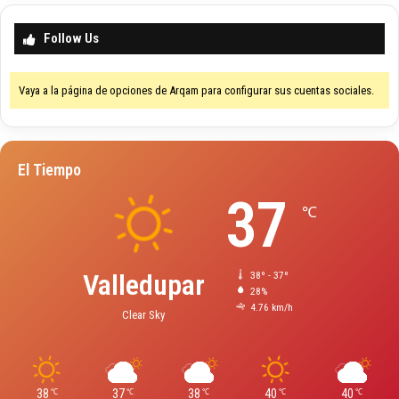
Follow Us
Vaya a la página de opciones de Arqam para configurar sus cuentas sociales.
El Tiempo
37
℃
Valledupar
38º - 37º
28%
4.76 km/h
Clear Sky
38
37
38
40
40
℃
℃
℃
℃
℃