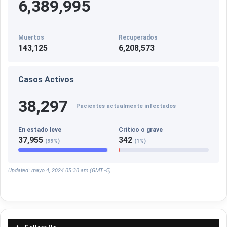
6,389,995
Muertos
Recuperados
143,125
6,208,573
Casos Activos
38,297
Pacientes actualmente infectados
En estado leve
Crítico o grave
37,955
342
(99%)
(1%)
Updated: mayo 4, 2024 05:30 am (GMT -5)