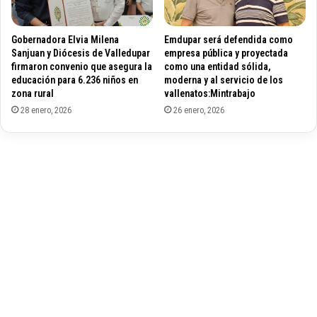
t
s
r
e
Gobernadora Elvia Milena
Emdupar será defendida como
o
n
Sanjuan y Diócesis de Valledupar
empresa pública y proyectada
l
C
firmaron convenio que asegura la
como una entidad sólida,
e
o
educación para 6.236 niños en
moderna y al servicio de los
n
l
zona rural
vallenatos:Mintrabajo
e
o
28 enero, 2026
26 enero, 2026
l
m
p
b
r
i
i
a
m
p
e
a
r
r
t
a
r
m
i
e
m
d
e
i
s
c
t
i