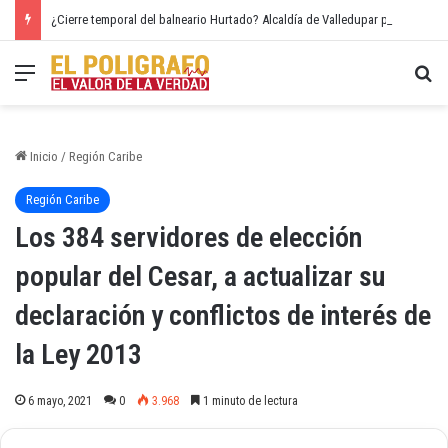
¿Cierre temporal del balneario Hurtado? Alcaldía de Valledupar propone recuperar el río Guatapurí
Menú
Bu
Inicio
/
Región Caribe
Región Caribe
Los 384 servidores de elección
popular del Cesar, a actualizar su
declaración y conflictos de interés de
la Ley 2013
6 mayo, 2021
0
3.968
1 minuto de lectura