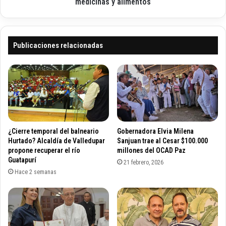
0
medicinas y alimentos
a
c
t
o
o
r
r
r
Publicaciones relacionadas
i
e
a
d
d
o
e
r
s
e
a
s
r
h
r
u
¿Cierre temporal del balneario
Gobernadora Elvia Milena
o
m
Hurtado? Alcaldía de Valledupar
Sanjuan trae al Cesar $100.000
l
a
propone recuperar el río
millones del OCAD Paz
l
Guatapurí
n
21 febrero, 2026
ó
i
Hace 2 semanas
E
t
c
a
o
r
p
i
e
o