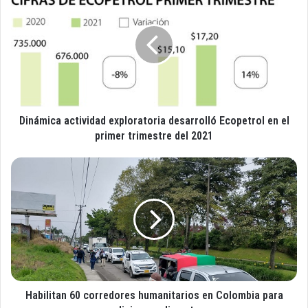
u
i
c
n
o
á
r
m
r
i
e
c
o
a
e
a
l
Dinámica actividad exploratoria desarrolló Ecopetrol en el
c
e
t
primer trimestre del 2021
c
i
t
v
H
r
i
a
ó
d
b
n
a
i
i
d
l
c
e
i
o
x
t
p
a
l
n
o
Habilitan 60 corredores humanitarios en Colombia para
6
r