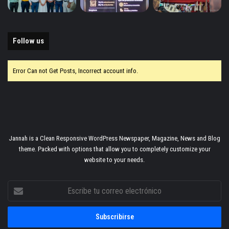
Follow us
Error Can not Get Posts, Incorrect account info.
Jannah is a Clean Responsive WordPress Newspaper, Magazine, News and Blog
theme. Packed with options that allow you to completely customize your
website to your needs.
Escribe
tu
correo
electrónico