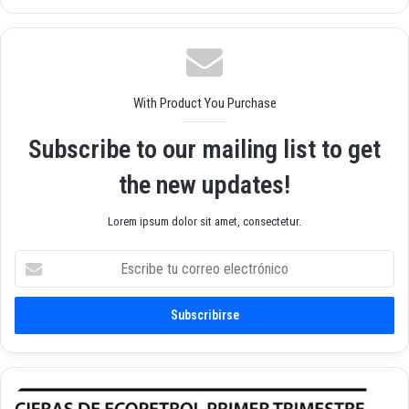
o
ebo
agr
we
ok
am
b
With Product You Purchase
Subscribe to our mailing list to get
the new updates!
Lorem ipsum dolor sit amet, consectetur.
E
s
c
r
i
b
e
t
D