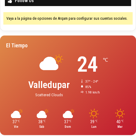
Follow Us
Vaya a la página de opciones de Arqam para configurar sus cuentas sociales.
El Tiempo
24
℃
Valledupar
37º - 24º
85%
1.98 km/h
Scattered Clouds
37
38
37
39
40
℃
℃
℃
℃
℃
Vie
Sáb
Dom
Lun
Mar