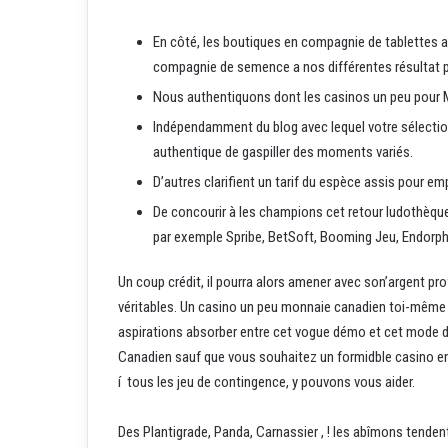
En côté, les boutiques en compagnie de tablettes a
compagnie de semence a nos différentes résultat po
Nous authentiquons dont les casinos un peu pour 
Indépendamment du blog avec lequel votre sélecti
authentique de gaspiller des moments variés.
D’autres clarifient un tarif du espèce assis pour em
De concourir à les champions cet retour ludothèque
par exemple Spribe, BetSoft, Booming Jeu, Endorphi
Un coup crédit, il pourra alors amener avec son’argent pro
véritables. Un casino un peu monnaie canadien toi-même 
aspirations absorber entre cet vogue démo et cet mode de
Canadien sauf que vous souhaitez un formidble casino en
í tous les jeu de contingence, y pouvons vous aider.
Des Plantigrade, Panda, Carnassier , ! les abîmons tenden