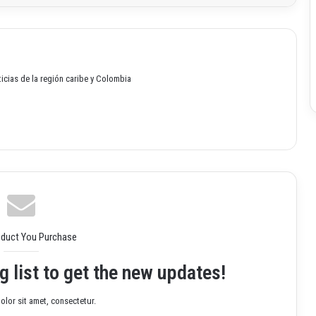
oticias de la región caribe y Colombia
oduct You Purchase
g list to get the new updates!
lor sit amet, consectetur.