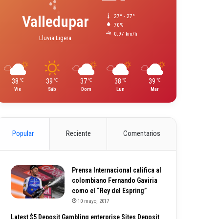
Valledupar
27º - 27º
70%
0.97 km/h
Lluvia Ligera
38
39
37
38
39
℃
℃
℃
℃
℃
Vie
Sáb
Dom
Lun
Mar
Popular
Reciente
Comentarios
Prensa Internacional califica al
colombiano Fernando Gaviria
como el “Rey del Espring”
10 mayo, 2017
Latest $5 Deposit Gambling enterprise Sites Deposit