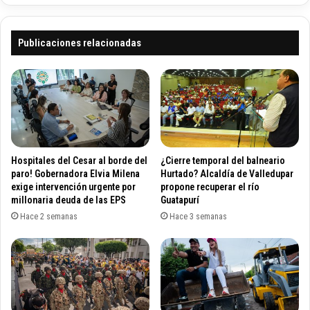
a
e
r
s
a
a
Publicaciones relacionadas
v
r
i
r
n
e
c
c
u
i
l
b
a
i
r
ó
Hospitales del Cesar al borde del
¿Cierre temporal del balneario
a
r
paro! Gobernadora Elvia Milena
Hurtado? Alcaldía de Valledupar
R
e
exige intervención urgente por
propone recuperar el río
e
millonaria deuda de las EPS
Guatapurí
c
i
o
Hace 2 semanas
Hace 3 semanas
n
n
a
o
l
c
d
i
o
m
R
i