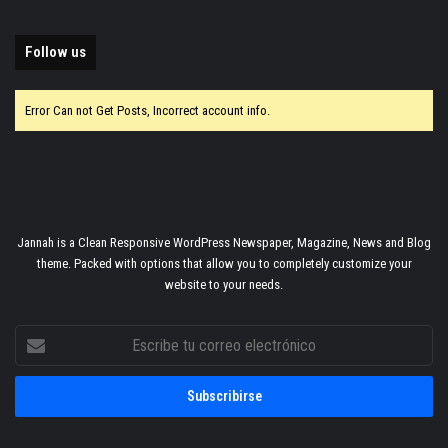
Follow us
Error Can not Get Posts, Incorrect account info.
Jannah is a Clean Responsive WordPress Newspaper, Magazine, News and Blog
theme. Packed with options that allow you to completely customize your
website to your needs.
Escribe
tu
correo
electrónico