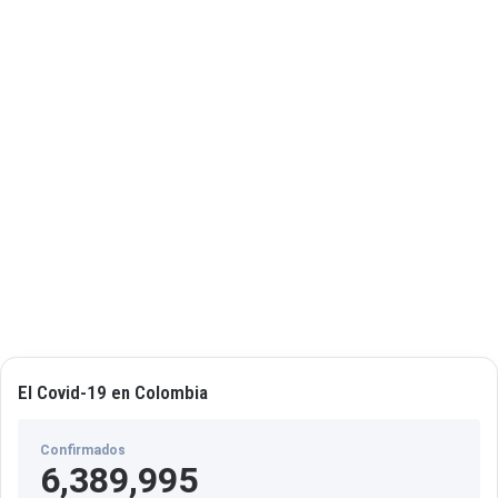
M
e
j
o
r
e
s
’
El Covid-19 en Colombia
Confirmados
6,389,995