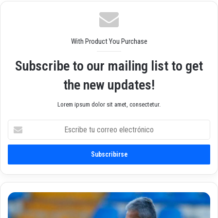
we
ok
am
b
With Product You Purchase
Subscribe to our mailing list to get
the new updates!
Lorem ipsum dolor sit amet, consectetur.
E
s
c
r
i
b
e
t
F
u
e
c
d