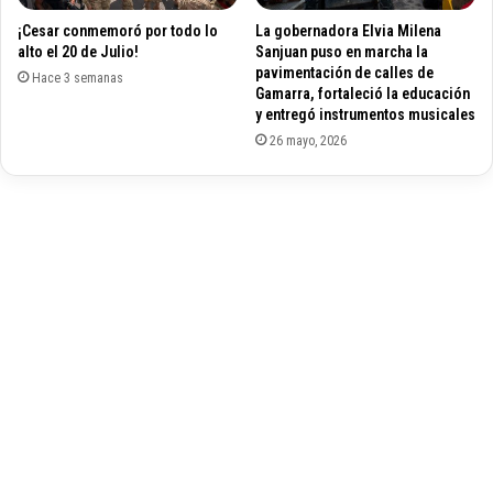
u
e
¡Cesar conmemoró por todo lo
La gobernadora Elvia Milena
e
n
alto el 20 de Julio!
Sanjuan puso en marcha la
d
t
pavimentación de calles de
a
Hace 3 semanas
o
Gamarra, fortaleció la educación
c
d
y entregó instrumentos musicales
o
e
26 mayo, 2026
m
l
o
M
D
i
T
n
d
i
e
s
l
t
a
e
S
r
e
i
l
o
e
d
c
e
c
E
i
d
ó