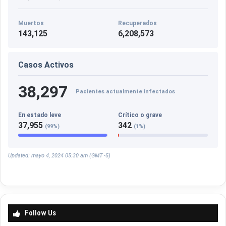
Muertos
Recuperados
143,125
6,208,573
Casos Activos
38,297
Pacientes actualmente infectados
En estado leve
Crítico o grave
37,955
342
(99%)
(1%)
Updated: mayo 4, 2024 05:30 am (GMT -5)
Follow Us