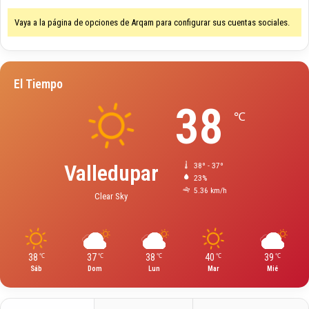
Vaya a la página de opciones de Arqam para configurar sus cuentas sociales.
El Tiempo
38
℃
Valledupar
38º - 37º
23%
5.36 km/h
Clear Sky
38
37
38
40
39
℃
℃
℃
℃
℃
Sáb
Dom
Lun
Mar
Mié