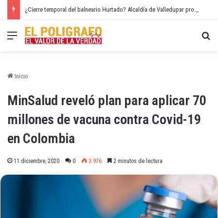
¿Cierre temporal del balneario Hurtado? Alcaldía de Valledupar propone recuperar el río Guatapurí
Menú
Bu
Inicio
MinSalud reveló plan para aplicar 70
millones de vacuna contra Covid-19
en Colombia
11 diciembre, 2020
0
3.976
2 minutos de lectura