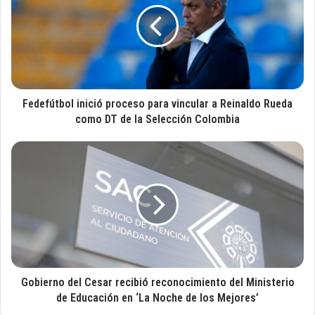
o
e
r
f
r
ú
e
t
o
b
e
o
l
Fedefútbol inició proceso para vincular a Reinaldo Rueda
l
e
i
como DT de la Selección Colombia
c
n
t
i
G
r
c
o
ó
i
b
n
ó
i
i
p
e
c
r
r
o
o
n
c
o
e
d
s
Gobierno del Cesar recibió reconocimiento del Ministerio
e
o
l
de Educación en ‘La Noche de los Mejores’
p
C