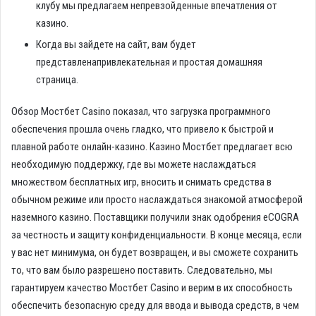
клубу мы предлагаем непревзойденные впечатления от
казино.
Когда вы зайдете на сайт, вам будет
представленапривлекательная и простая домашняя
страница.
Обзор Мостбет Casino показал, что загрузка программного
обеспечения прошла очень гладко, что привело к быстрой и
плавной работе онлайн-казино. Казино Мостбет предлагает всю
необходимую поддержку, где вы можете наслаждаться
множеством бесплатных игр, вносить и снимать средства в
обычном режиме или просто наслаждаться знакомой атмосферой
наземного казино. Поставщики получили знак одобрения eCOGRA
за честность и защиту конфиденциальности. В конце месяца, если
у вас нет минимума, он будет возвращен, и вы сможете сохранить
то, что вам было разрешено поставить. Следовательно, мы
гарантируем качество Мостбет Casino и верим в их способность
обеспечить безопасную среду для ввода и вывода средств, в чем