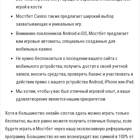
игрой в кости.
Мостбет Casino также предлагает широкий выбор
захватывающих и уникальных игр.
Вниманию поклонников Android и iOS, Мостбет предлагает
вам игровые автоматы, специально созданные для
мобильных казино.
Не нужно беспокоиться о посещении вашего сайта с
мобильного устройства; получить доступ к своей учетной
записи, вносить средства, проверять баланс и участвовать в
действии прямо с вашего устройства Android, iPhone или iPad.
Мы хотим, чтобы у вас был отличный игровой опыт, и ваше
удовлетворение является нашим приоритетом.
Хотя в большинство онлайн-слотов здесь можно играть только
бесплатно, вы все равно можете получить отличные бонусы, если
будете играть в Мостбет через нашу эксклюзивную реферальную
программу. Большинство из них вознаградят вас суммой в 100% от