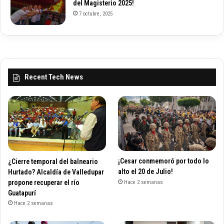
del Magisterio 2025!
7 octubre, 2025
Recent Tech News
¿Cierre temporal del balneario
¡Cesar conmemoró por todo lo
Hurtado? Alcaldía de Valledupar
alto el 20 de Julio!
propone recuperar el río
Hace 2 semanas
Guatapurí
Hace 2 semanas