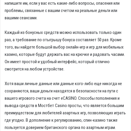
напишите им, если у вас есть какие-либо вопросы, опасения или
проблемы, связанные с вашим счетом на реальные деньги или
вашими сеансами.
Каждый из бонусных средств можно использовать только один
раз, а требование по отыгрышу бонуса составляет 50 раз. Кроме
того, вы найдете большой выбор онлайн-игр и игр для мобильных
казино, которые будут держать вас на крючке и радовать часами.
Он имеет простой и удобный интерфейс, который отлично
смотрится на любом устройстве.
Хотя ваши личные данные или данные кого-либо еще никогда не
сохраняются, ваши деньги находятся в безопасности на пути с
вашего игрового счета на счет eCASINO. Способы пополнения и
вывода средств в Мостбет Casino просты, что является большим
преимуществом для любителей азартных игр, позволяющих играть
где угодно. В дополнение к регулированию, спин-казино также
пользуется доверием британского органа по азартным играм.