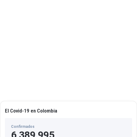
El Covid-19 en Colombia
Confirmados
6,389,995