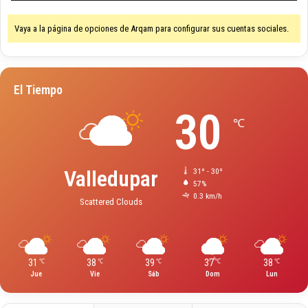
Vaya a la página de opciones de Arqam para configurar sus cuentas sociales.
El Tiempo
30
℃
Valledupar
31º - 30º
57%
0.3 km/h
Scattered Clouds
31
38
39
37
38
℃
℃
℃
℃
℃
Jue
Vie
Sáb
Dom
Lun