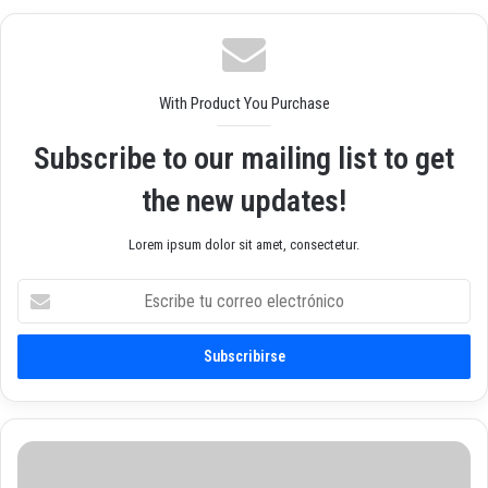
we
ok
am
b
With Product You Purchase
Subscribe to our mailing list to get
the new updates!
Lorem ipsum dolor sit amet, consectetur.
E
s
c
r
i
b
e
t
V
u
o