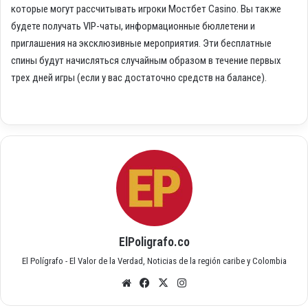
которые могут рассчитывать игроки Мостбет Casino. Вы также
будете получать VIP-чаты, информационные бюллетени и
приглашения на эксклюзивные мероприятия. Эти бесплатные
спины будут начисляться случайным образом в течение первых
трех дней игры (если у вас достаточно средств на балансе).
ElPoligrafo.co
El Polígrafo - El Valor de la Verdad, Noticias de la región caribe y Colombia
Siti
Fac
X
Inst
o
ebo
agr