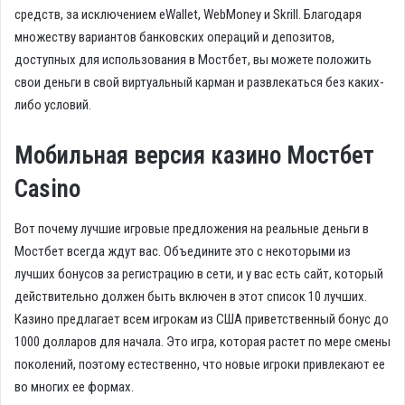
средств, за исключением eWallet, WebMoney и Skrill. Благодаря
множеству вариантов банковских операций и депозитов,
доступных для использования в Мостбет, вы можете положить
свои деньги в свой виртуальный карман и развлекаться без каких-
либо условий.
Мобильная версия казино Мостбет
Casino
Вот почему лучшие игровые предложения на реальные деньги в
Мостбет всегда ждут вас. Объедините это с некоторыми из
лучших бонусов за регистрацию в сети, и у вас есть сайт, который
действительно должен быть включен в этот список 10 лучших.
Казино предлагает всем игрокам из США приветственный бонус до
1000 долларов для начала. Это игра, которая растет по мере смены
поколений, поэтому естественно, что новые игроки привлекают ее
во многих ее формах.