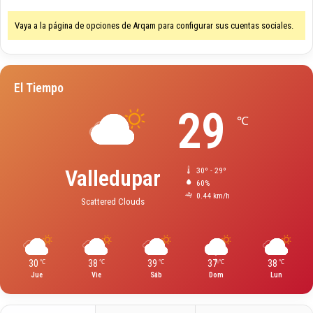
Vaya a la página de opciones de Arqam para configurar sus cuentas sociales.
El Tiempo
29
℃
Valledupar
30º - 29º
60%
0.44 km/h
Scattered Clouds
30
38
39
37
38
℃
℃
℃
℃
℃
Jue
Vie
Sáb
Dom
Lun