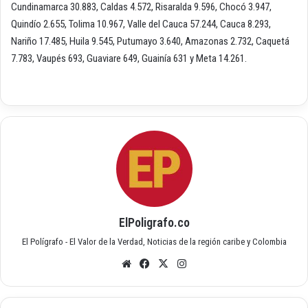
Cundinamarca 30.883, Caldas 4.572, Risaralda 9.596, Chocó 3.947,
Quindío 2.655, Tolima 10.967, Valle del Cauca 57.244, Cauca 8.293,
Nariño 17.485, Huila 9.545, Putumayo 3.640, Amazonas 2.732, Caquetá
7.783, Vaupés 693, Guaviare 649, Guainía 631 y Meta 14.261.
ElPoligrafo.co
El Polígrafo - El Valor de la Verdad, Noticias de la región caribe y Colombia
Siti
Fac
X
Inst
o
ebo
agr
we
ok
am