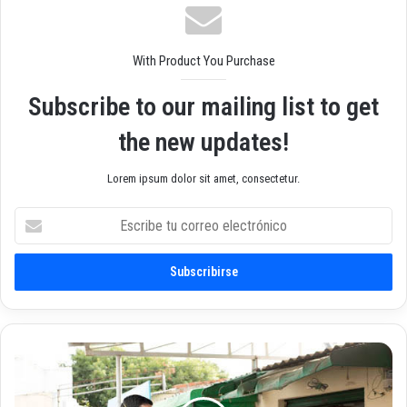
b
With Product You Purchase
Subscribe to our mailing list to get
the new updates!
Lorem ipsum dolor sit amet, consectetur.
E
s
c
r
i
b
e
t
E
u
l
c
c