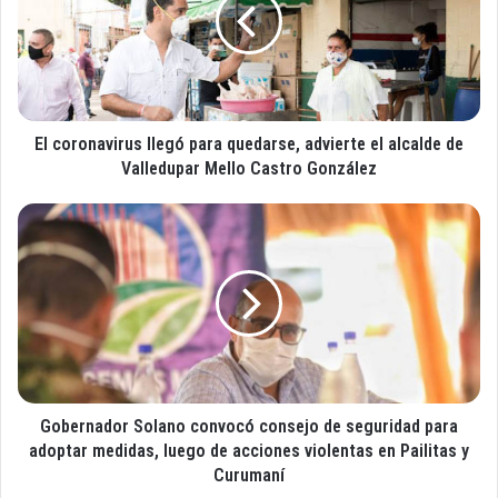
o
o
r
r
r
o
e
n
o
a
e
v
l
El coronavirus llegó para quedarse, advierte el alcalde de
i
e
r
Valledupar Mello Castro González
c
u
t
s
G
r
l
o
ó
l
b
n
e
e
i
g
r
c
ó
n
o
p
a
a
d
r
o
a
Gobernador Solano convocó consejo de seguridad para
r
q
S
adoptar medidas, luego de acciones violentas en Pailitas y
u
o
Curumaní
e
l