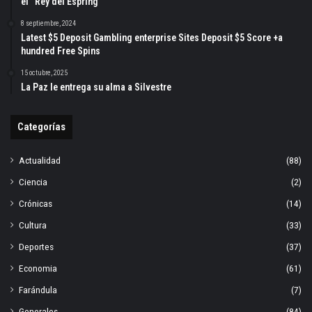
el “Rey del Espring”
8 septiembre, 2024
Latest $5 Deposit Gambling enterprise Sites Deposit $5 Score +a
hundred Free Spins
15 octubre, 2025
La Paz le entrega su alma a Silvestre
Categorías
Actualidad
(88)
Ciencia
(2)
Crónicas
(14)
Cultura
(33)
Deportes
(37)
Economia
(61)
Farándula
(7)
Generales
(84)