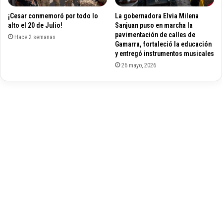
d
g
e
¡Cesar conmemoró por todo lo
La gobernadora Elvia Milena
u
alto el 20 de Julio!
Sanjuan puso en marcha la
d
r
pavimentación de calles de
e
i
Hace 2 semanas
Gamarra, fortaleció la educación
V
d
y entregó instrumentos musicales
a
a
26 mayo, 2026
l
d
l
p
e
a
d
r
u
a
p
a
a
d
r
o
M
p
e
t
l
a
l
r
o
m
C
e
a
d