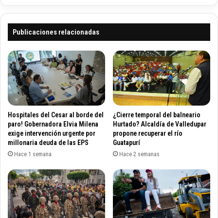
d
a
a
n
r
o
Publicaciones relacionadas
s
c
e
o
,
n
a
v
d
o
v
c
i
ó
e
c
Hospitales del Cesar al borde del
¿Cierre temporal del balneario
r
o
paro! Gobernadora Elvia Milena
Hurtado? Alcaldía de Valledupar
t
n
exige intervención urgente por
propone recuperar el río
e
s
millonaria deuda de las EPS
Guatapurí
e
e
Hace 1 semana
Hace 2 semanas
l
j
a
o
l
d
c
e
a
s
l
e