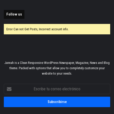
Follow us
Error Can not Get Posts, Incorrect account info.
Jannah is a Clean Responsive WordPress Newspaper, Magazine, News and Blog
theme. Packed with options that allow you to completely customize your
website to your needs.
Escribe
tu
correo
electrónico