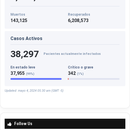
u
m
Muertos
Recuperados
a
143,125
6,208,573
n
í
Casos Activos
38,297
Pacientes actualmente infectados
En estado leve
Crítico o grave
37,955
342
(99%)
(1%)
Updated: mayo 4, 2024 05:30 am (GMT -5)
Follow Us