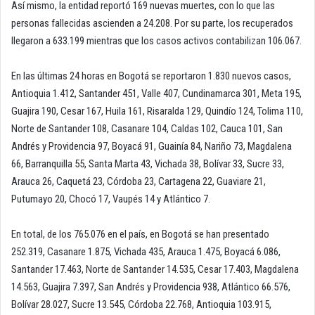
Así mismo, la entidad reportó 169 nuevas muertes, con lo que las
personas fallecidas ascienden a 24.208. Por su parte, los recuperados
llegaron a 633.199 mientras que los casos activos contabilizan 106.067.
En las últimas 24 horas en Bogotá se reportaron 1.830 nuevos casos,
Antioquia 1.412, Santander 451, Valle 407, Cundinamarca 301, Meta 195,
Guajira 190, Cesar 167, Huila 161, Risaralda 129, Quindío 124, Tolima 110,
Norte de Santander 108, Casanare 104, Caldas 102, Cauca 101, San
Andrés y Providencia 97, Boyacá 91, Guainía 84, Nariño 73, Magdalena
66, Barranquilla 55, Santa Marta 43, Vichada 38, Bolívar 33, Sucre 33,
Arauca 26, Caquetá 23, Córdoba 23, Cartagena 22, Guaviare 21,
Putumayo 20, Chocó 17, Vaupés 14 y Atlántico 7.
En total, de los 765.076 en el país, en Bogotá se han presentado
252.319, Casanare 1.875, Vichada 435, Arauca 1.475, Boyacá 6.086,
Santander 17.463, Norte de Santander 14.535, Cesar 17.403, Magdalena
14.563, Guajira 7.397, San Andrés y Providencia 938, Atlántico 66.576,
Bolívar 28.027, Sucre 13.545, Córdoba 22.768, Antioquia 103.915,