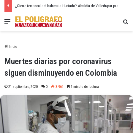
¿Cierre temporal del balneario Hurtado? Alcaldía de Valledupar propone recuperar el río Guatapurí
Menú
Bu
Inicio
Muertes diarias por coronavirus
siguen disminuyendo en Colombia
21 septiembre, 2020
0
3.965
1 minuto de lectura