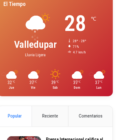
El Tiempo
28
℃
Valledupar
28º - 28º
71%
4.7 km/h
Lluvia Ligera
32
37
39
37
37
℃
℃
℃
℃
℃
Jue
Vie
Sáb
Dom
Lun
Popular
Reciente
Comentarios
Prensa Internacional califica al