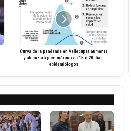
u
r
v
a
d
e
l
a
Curva de la pandemia en Valledupar aumenta
p
a
y alcanzará pico máximo en 15 o 20 días:
n
epidemiólogos
d
e
m
i
a
e
n
V
a
l
l