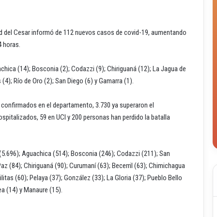
lud del Cesar informó de 112 nuevos casos de covid-19, aumentando
 horas.
chica (14); Bosconia (2); Codazzi (9); Chiriguaná (12); La Jagua de
as (4); Río de Oro (2); San Diego (6) y Gamarra (1).
s confirmados en el departamento, 3.730 ya superaron el
spitalizados, 59 en UCI y 200 personas han perdido la batalla
r (5.696); Aguachica (514); Bosconia (246); Codazzi (211); San
 Paz (84); Chiriguaná (90); Curumaní (63); Becerril (63); Chimichagua
ilitas (60); Pelaya (37); González (33); La Gloria (37); Pueblo Bello
ea (14) y Manaure (15).