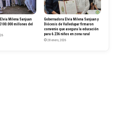
e
d
u
Elvia Milena Sanjuan
Gobernadora Elvia Milena Sanjuan y
p
 $100.000 millones del
Diócesis de Valledupar firmaron
a
convenio que asegura la educación
r
para 6.236 niños en zona rural
026
a
28 enero, 2026
u
m
e
n
t
a
y
a
l
c
a
n
z
a