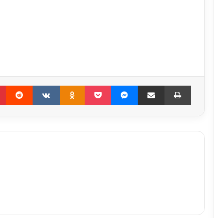
Pinterest
Reddit
VKontakte
Odnoklassniki
Pocket
Messenger
Compartir por correo electrónico
Imprimir