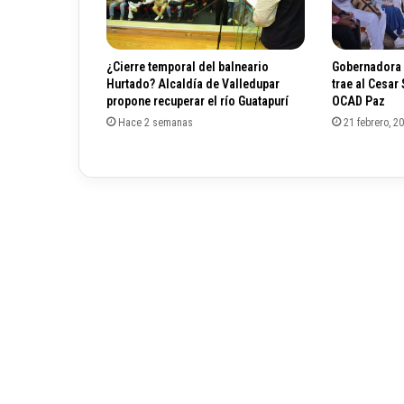
ú
l
t
¿Cierre temporal del balneario
Gobernadora 
i
Hurtado? Alcaldía de Valledupar
trae al Cesar
m
propone recuperar el río Guatapurí
OCAD Paz
a
Hace 2 semanas
21 febrero, 2
s
2
4
h
o
r
a
s
e
n
C
o
l
o
m