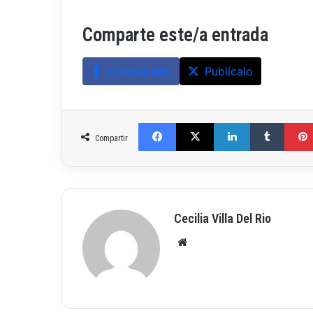
Comparte este/a entrada
Compártelo
Publícalo
Facebook
X
LinkedIn
Tumblr
Compartir
Cecilia Villa Del Rio
Siti
o
we
b