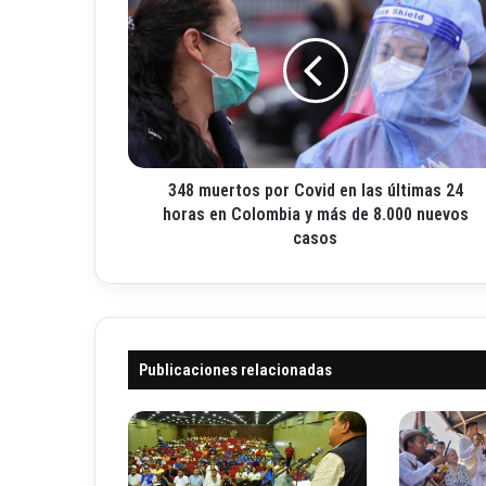
4
o
8
r
m
r
u
e
e
o
r
e
t
l
o
e
348 muertos por Covid en las últimas 24
s
c
p
horas en Colombia y más de 8.000 nuevos
t
o
casos
r
r
ó
C
n
o
i
v
c
i
o
Publicaciones relacionadas
d
e
n
l
a
s