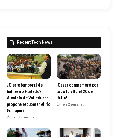
Recent Tech News
¿Cierre temporal del
¡Cesar conmemoró por
balneario Hurtado?
todo lo alto el 20 de
Alcaldía de Valledupar
Julio!
propone recuperar el río
Hace 2 semanas
Guatapurí
Hace 2 semanas