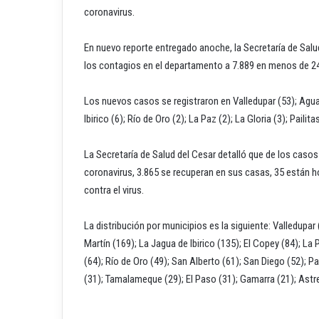
coronavirus.
En nuevo reporte entregado anoche, la Secretaría de Sa
los contagios en el departamento a 7.889 en menos de 24
Los nuevos casos se registraron en Valledupar (53); Agua
Ibirico (6); Río de Oro (2); La Paz (2); La Gloria (3); Pailit
La Secretaría de Salud del Cesar detalló que de los caso
coronavirus, 3.865 se recuperan en sus casas, 35 están ho
contra el virus.
La distribución por municipios es la siguiente: Valledupa
Martín (169); La Jagua de Ibirico (135); El Copey (84); La
(64); Río de Oro (49); San Alberto (61); San Diego (52); Pa
(31); Tamalameque (29); El Paso (31); Gamarra (21); Astr