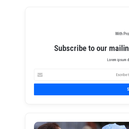
With Pr
Subscribe to our mailin
Lorem ipsum do
E
s
c
r
i
b
e
t
u
3
c