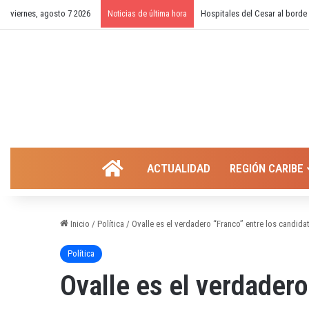
viernes, agosto 7 2026
¿Cierre temporal del balneari
Noticias de última hora
INICIO
ACTUALIDAD
REGIÓN CARIBE
Inicio
/
Política
/
Ovalle es el verdadero “Franco” entre los candida
Política
Ovalle es el verdadero