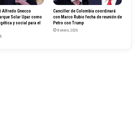
o
z
 Alfredo Gnecco
Canciller de Colombia coordinará
o
Parque Solar Upar como
con Marco Rubio fecha de reunión de
d
gética y social para el
Petro con Trump
e
8 enero, 2026
a
6
g
u
a
p
o
t
a
b
l
e
q
u
e
b
e
n