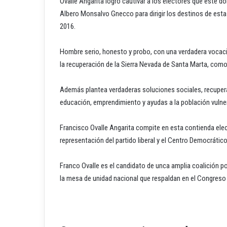
Ovalle Angarita logró cautivar a los electores que este do
Albero Monsalvo Gnecco para dirigir los destinos de esta 
2016.
Hombre serio, honesto y probo, con una verdadera vocaci
la recuperación de la Sierra Nevada de Santa Marta, como p
Además plantea verdaderas soluciones sociales, recuperac
educación, emprendimiento y ayudas a la población vulner
Francisco Ovalle Angarita compite en esta contienda elec
representación del partido liberal y el Centro Democrático
Franco Ovalle es el candidato de unca amplia coalición po
la mesa de unidad nacional que respaldan en el Congreso