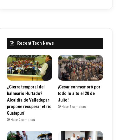
Recent Tech News
¿Cierre temporal del
¡Cesar conmemoró por
balneario Hurtado?
todo lo alto el 20 de
Alcaldía de Valledupar
Julio!
propone recuperar el río
Hace 3 semanas
Guatapurí
Hace 2 semanas