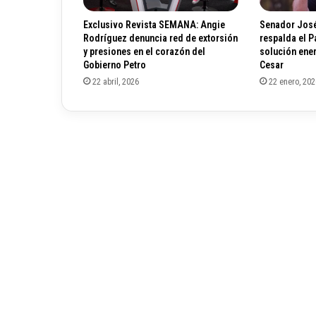
l
a
Exclusivo Revista SEMANA: Angie
Senador José
A
Rodríguez denuncia red de extorsión
respalda el 
l
y presiones en el corazón del
solución ener
c
Gobierno Petro
Cesar
a
22 abril, 2026
22 enero, 202
l
d
í
a
d
e
M
a
i
c
a
o