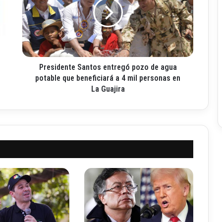
s
i
d
e
n
t
Presidente Santos entregó pozo de agua
e
S
potable que beneficiará a 4 mil personas en
a
La Guajira
n
t
o
s
e
n
t
r
e
g
ó
p