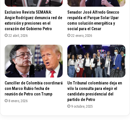
l
s
a
e
Exclusivo Revista SEMANA:
Senador José Alfredo Gnecco
n
n
Angie Rodríguez denuncia red de
respalda el Parque Solar Upar
d
C
extorsión y presiones en el
como solución energética y
e
corazón del Gobierno Petro
social para el Cesar
o
d
l
22 abril, 2026
22 enero, 2026
e
o
s
m
p
b
i
i
d
a
o
c
s
a
Canciller de Colombia coordinará
Un Tribunal colombiano deja en
m
m
con Marco Rubio fecha de
vilo la consulta para elegir el
a
b
reunión de Petro con Trump
candidato presidencial del
s
i
partido de Petro
8 enero, 2026
i
a
9 octubre, 2025
v
n
o
e
s
s
d
t