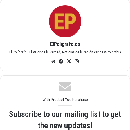
ElPoligrafo.co
El Polígrafo - El Valor de la Verdad, Noticias de la región caribe y Colombia
Siti
Fac
X
Inst
o
ebo
agr
we
ok
am
b
With Product You Purchase
Subscribe to our mailing list to get
the new updates!