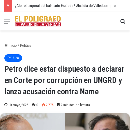
¿Cierre temporal del balneario Hurtado? Alcaldía de Valledupar propone recuperar el río Guatapurí
Menú
Bu
Inicio
/
Política
Política
Petro dice estar dispuesto a declarar
en Corte por corrupción en UNGRD y
lanza acusación contra Name
10 mayo, 2025
0
2.775
2 minutos de lectura