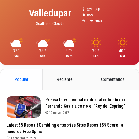
Valledupar
37º - 24º
85%
1.98 km/h
Scattered Clouds
37
38
37
39
40
℃
℃
℃
℃
℃
Vie
Sáb
Dom
Lun
Mar
Popular
Reciente
Comentarios
Prensa Internacional califica al colombiano
Fernando Gaviria como el “Rey del Espring”
10 mayo, 2017
Latest $5 Deposit Gambling enterprise Sites Deposit $5 Score +a
hundred Free Spins
8 septiembre, 2024