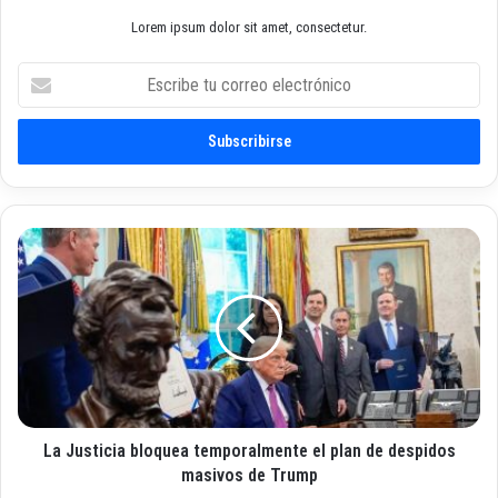
Lorem ipsum dolor sit amet, consectetur.
E
s
c
r
i
b
e
t
L
u
a
c
J
o
u
r
s
r
t
e
i
o
c
e
i
l
La Justicia bloquea temporalmente el plan de despidos
a
e
b
masivos de Trump
c
l