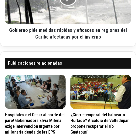
c
a
r
o
s
n
F
o
A
p
R
Gobierno pide medidas rápidas y eficaces en regiones del
i
C
d
Caribe afectadas por el invierno
d
e
e
m
n
e
u
d
Publicaciones relacionadas
n
i
c
d
i
a
a
s
n
r
a
á
m
p
e
i
Hospitales del Cesar al borde del
¿Cierre temporal del balneario
n
d
paro! Gobernadora Elvia Milena
Hurtado? Alcaldía de Valledupar
a
a
exige intervención urgente por
propone recuperar el río
z
millonaria deuda de las EPS
Guatapurí
s