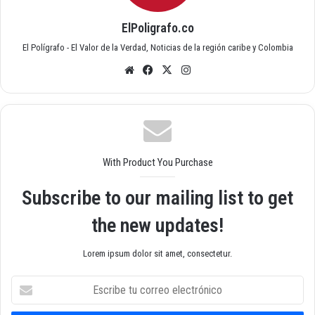
ElPoligrafo.co
El Polígrafo - El Valor de la Verdad, Noticias de la región caribe y Colombia
Siti
Fac
X
Inst
o
ebo
agr
we
ok
am
b
With Product You Purchase
Subscribe to our mailing list to get
the new updates!
Lorem ipsum dolor sit amet, consectetur.
E
s
c