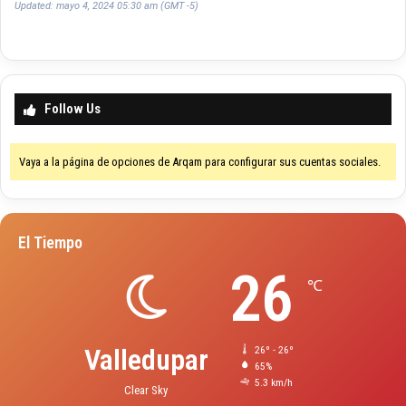
Updated: mayo 4, 2024 05:30 am (GMT -5)
Follow Us
Vaya a la página de opciones de Arqam para configurar sus cuentas sociales.
El Tiempo
26
℃
Valledupar
26º - 26º
65%
5.3 km/h
Clear Sky