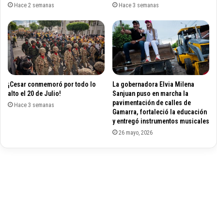
a
y
Hace 2 semanas
Hace 3 semanas
s
e
d
f
e
i
l
c
C
a
l
c
a
e
¡Cesar conmemoró por todo lo
La gobernadora Elvia Milena
n
s
alto el 20 de Julio!
Sanjuan puso en marcha la
d
e
pavimentación de calles de
e
Hace 3 semanas
n
Gamarra, fortaleció la educación
l
r
y entregó instrumentos musicales
G
e
26 mayo, 2026
o
g
l
i
f
o
o
n
e
e
n
s
e
d
l
e
C