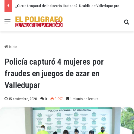
¿Cierre temporal del balneario Hurtado? Alcaldía de Valledupar propone recuperar el río Guatapurí
Menú
Bu
Inicio
Policía capturó 4 mujeres por
fraudes en juegos de azar en
Valledupar
15 noviembre, 2020
0
3.997
1 minuto de lectura