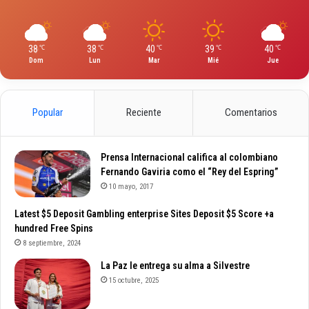
38
38
40
39
40
℃
℃
℃
℃
℃
Dom
Lun
Mar
Mié
Jue
Popular
Reciente
Comentarios
Prensa Internacional califica al colombiano
Fernando Gaviria como el “Rey del Espring”
10 mayo, 2017
Latest $5 Deposit Gambling enterprise Sites Deposit $5 Score +a
hundred Free Spins
8 septiembre, 2024
La Paz le entrega su alma a Silvestre
15 octubre, 2025