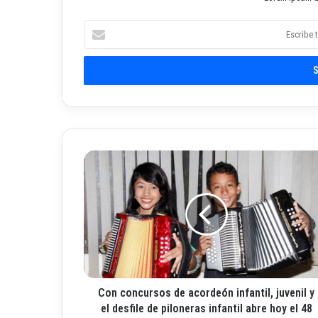
E
s
c
r
i
b
e
t
u
C
c
o
o
n
r
c
r
o
e
n
o
c
e
u
l
r
e
Con concursos de acordeón infantil, juvenil y
s
c
o
el desfile de piloneras infantil abre hoy el 48
t