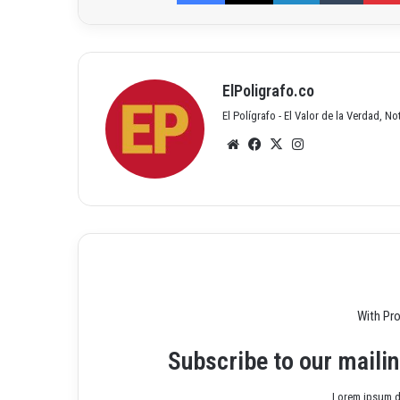
ElPoligrafo.co
El Polígrafo - El Valor de la Verdad, N
Siti
Fac
X
Inst
o
ebo
agr
we
ok
am
b
With Pr
Subscribe to our mailin
Lorem ipsum do