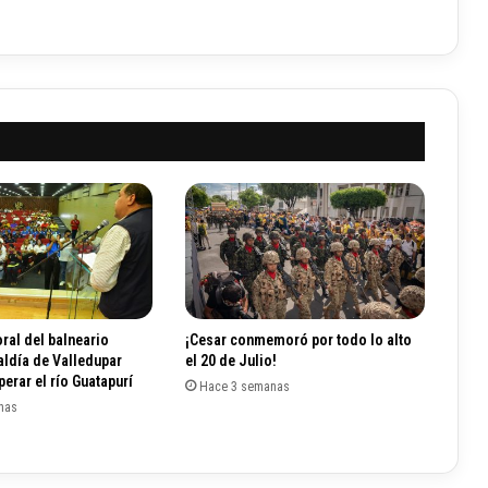
i
b
e
-
G
o
b
i
e
r
n
o
p
o
s
ral del balneario
¡Cesar conmemoró por todo lo alto
i
aldía de Valledupar
el 20 de Julio!
b
erar el río Guatapurí
Hace 3 semanas
l
nas
e
i
n
i