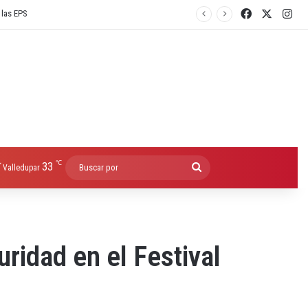
Facebook
X
Ins
℃
33
Buscar
Valledupar
por
ridad en el Festival