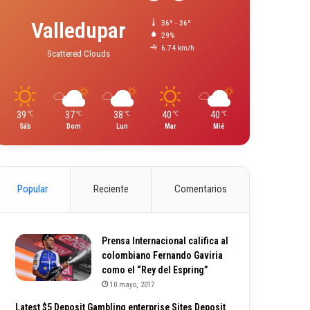
Valledupar
36º - 36º
29%
6.74 km/h
Scattered Clouds
39
37
38
40
40
℃
℃
℃
℃
℃
Sáb
Dom
Lun
Mar
Mié
Popular
Reciente
Comentarios
Prensa Internacional califica al
colombiano Fernando Gaviria
como el “Rey del Espring”
10 mayo, 2017
Latest $5 Deposit Gambling enterprise Sites Deposit