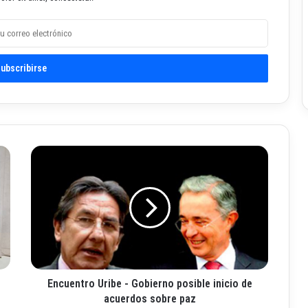
E
n
c
u
e
n
t
r
o
Encuentro Uribe - Gobierno posible inicio de
U
r
acuerdos sobre paz