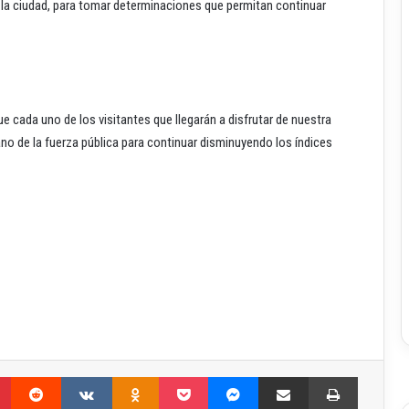
n la ciudad, para tomar determinaciones que permitan continuar
e cada uno de los visitantes que llegarán a disfrutar de nuestra
no de la fuerza pública para continuar disminuyendo los índices
Pinterest
Reddit
VKontakte
Odnoklassniki
Pocket
Messenger
Compartir por correo electrónico
Imprimir