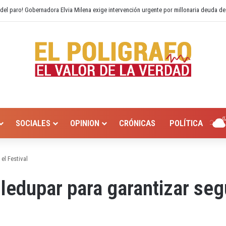
o Hurtado? Alcaldía de Valledupar propone recuperar el río Guatapurí
SOCIALES
OPINION
CRÓNICAS
POLÍTICA
el Festival
ledupar para garantizar segu