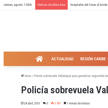
viernes, agosto 7 2026
¿Cierre temporal del balneari
Noticias de última hora
INICIO
ACTUALIDAD
REGIÓN CARIBE
Inicio
/
Policía sobrevuela Valledupar para garantizar seguridad en 
Policía sobrevuela Val
28 abril, 2015
0
3.981
1 minuto de lectura