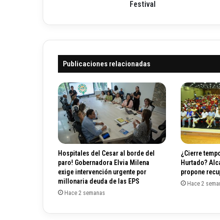
s
Festival
r
d
ó
e
n
a
i
c
c
o
o
Publicaciones relacionadas
r
d
e
ó
n
i
n
f
a
Hospitales del Cesar al borde del
¿Cierre tempo
n
paro! Gobernadora Elvia Milena
Hurtado? Alc
t
exige intervención urgente por
propone recup
i
millonaria deuda de las EPS
Hace 2 sema
l
Hace 2 semanas
,
j
u