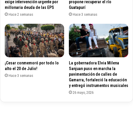
n
a
exige intervención urgente por
propone recuperar el río
t
millonaria deuda de las EPS
Guatapurí
l
a
d
Hace 2 semanas
Hace 3 semanas
c
í
i
a
ó
d
n
e
E
C
s
h
c
i
¡Cesar conmemoró por todo lo
La gobernadora Elvia Milena
o
r
alto el 20 de Julio!
Sanjuan puso en marcha la
l
i
pavimentación de calles de
a
Hace 3 semanas
g
Gamarra, fortaleció la educación
r
u
y entregó instrumentos musicales
,
a
26 mayo, 2026
P
n
A
á
E
p
-
o
C
r
e
l
s
a