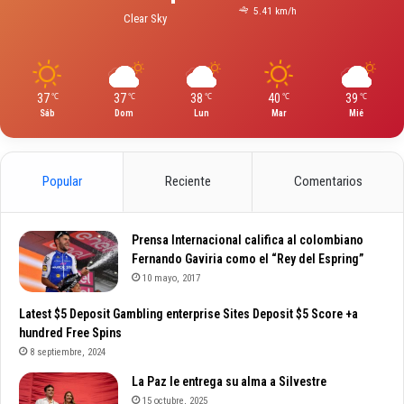
5.41 km/h
Clear Sky
37
37
38
40
39
℃
℃
℃
℃
℃
Sáb
Dom
Lun
Mar
Mié
Popular
Reciente
Comentarios
Prensa Internacional califica al colombiano
Fernando Gaviria como el “Rey del Espring”
10 mayo, 2017
Latest $5 Deposit Gambling enterprise Sites Deposit $5 Score +a
hundred Free Spins
8 septiembre, 2024
La Paz le entrega su alma a Silvestre
15 octubre, 2025