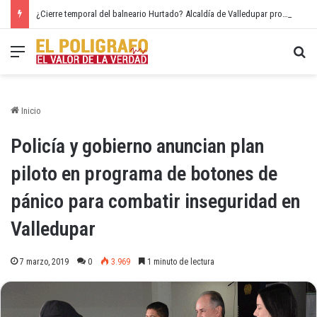
¿Cierre temporal del balneario Hurtado? Alcaldía de Valledupar propone recuperar el río Guatapurí
Menú
Bu
Inicio
Policía y gobierno anuncian plan
piloto en programa de botones de
pánico para combatir inseguridad en
Valledupar
7 marzo, 2019
0
3.969
1 minuto de lectura