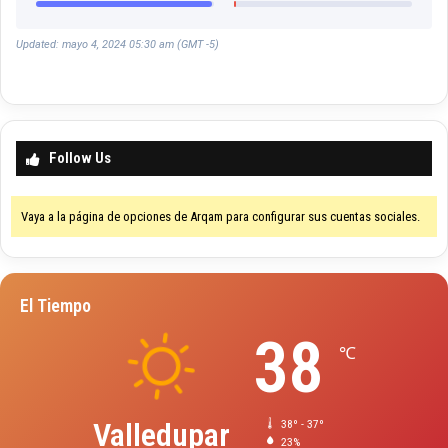
Updated: mayo 4, 2024 05:30 am (GMT -5)
Follow Us
Vaya a la página de opciones de Arqam para configurar sus cuentas sociales.
El Tiempo
38
℃
Valledupar
38º - 37º
23%