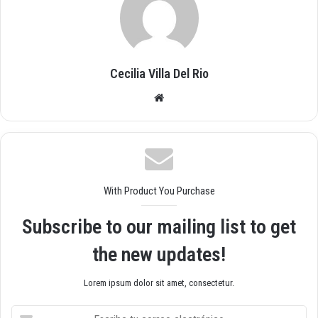
Cecilia Villa Del Rio
Siti
o
we
b
With Product You Purchase
Subscribe to our mailing list to get
the new updates!
Lorem ipsum dolor sit amet, consectetur.
E