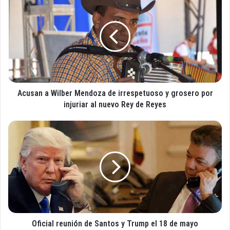
u
c
c
u
o
s
r
a
r
n
e
a
o
W
e
i
l
Acusan a Wilber Mendoza de irrespetuoso y grosero por
l
e
b
injuriar al nuevo Rey de Reyes
c
e
t
r
O
r
M
f
ó
e
i
n
n
c
i
d
i
c
o
a
o
z
l
a
r
d
e
e
Oficial reunión de Santos y Trump el 18 de mayo
u