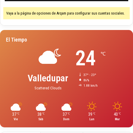
Vaya a la página de opciones de Arqam para configurar sus cuentas sociales.
El Tiempo
24
℃
Valledupar
37º - 23º
86%
1.88 km/h
Scattered Clouds
37
38
37
39
40
℃
℃
℃
℃
℃
Vie
Sáb
Dom
Lun
Mar