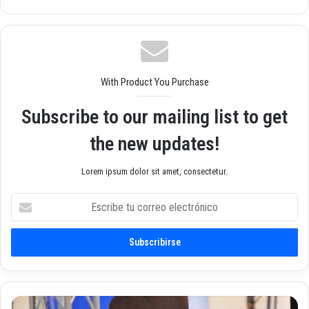
o
ebo
agr
we
ok
am
b
With Product You Purchase
Subscribe to our mailing list to get
the new updates!
Lorem ipsum dolor sit amet, consectetur.
E
s
c
r
i
b
e
t
A