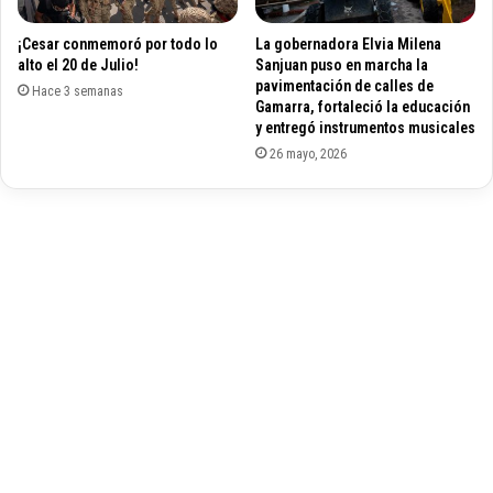
8
r
d
¡Cesar conmemoró por todo lo
La gobernadora Elvia Milena
i
e
alto el 20 de Julio!
Sanjuan puso en marcha la
n
m
pavimentación de calles de
j
Hace 3 semanas
a
Gamarra, fortaleció la educación
u
y
y entregó instrumentos musicales
r
o
26 mayo, 2026
i
a
r
a
l
n
u
e
v
o
R
e
y
d
e