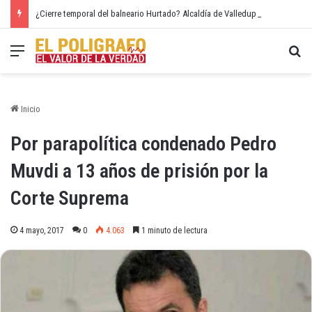
¿Cierre temporal del balneario Hurtado? Alcaldía de Valledupar propone recuperar el río Guatapurí
Menú
Bu
Inicio
Por parapolítica condenado Pedro
Muvdi a 13 años de prisión por la
Corte Suprema
4 mayo, 2017
0
4.063
1 minuto de lectura