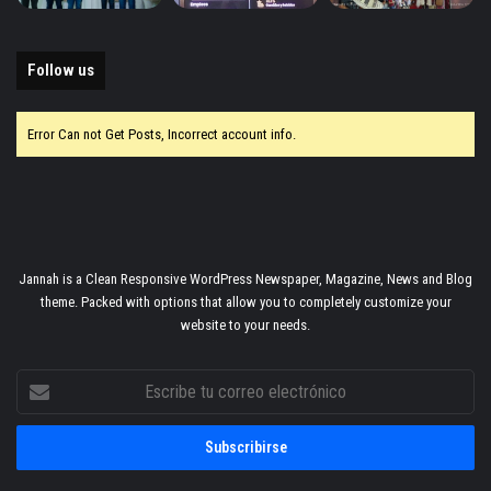
Follow us
Error Can not Get Posts, Incorrect account info.
Jannah is a Clean Responsive WordPress Newspaper, Magazine, News and Blog
theme. Packed with options that allow you to completely customize your
website to your needs.
Escribe
tu
correo
electrónico