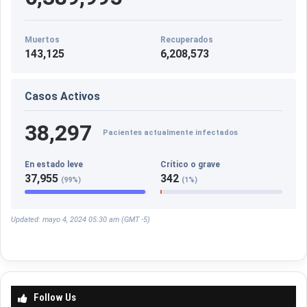
Muertos
Recuperados
143,125
6,208,573
Casos Activos
38,297
Pacientes actualmente infectados
En estado leve
Crítico o grave
37,955
342
(99%)
(1%)
Updated: mayo 4, 2024 05:30 am (GMT -5)
Follow Us