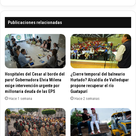
i
n
r
i
r
ó
e
n
Publicaciones relacionadas
s
d
p
e
e
S
t
a
u
n
o
t
s
o
o
s
Hospitales del Cesar al borde del
¿Cierre temporal del balneario
y
y
paro! Gobernadora Elvia Milena
Hurtado? Alcaldía de Valledupar
g
T
exige intervención urgente por
propone recuperar el río
r
millonaria deuda de las EPS
Guatapurí
r
o
u
Hace 1 semana
Hace 2 semanas
s
m
e
p
r
e
o
l
p
1
o