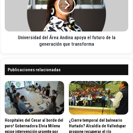
i
i
e
c
l
r
o
i
s
z
i
a
d
d
Universidad del Área Andina apoya el futuro de la
a
o
d
generación que transforma
s
d
p
e
o
l
r
Á
Publicaciones relacionadas
c
r
o
e
n
a
t
A
r
n
o
d
l
i
e
n
Hospitales del Cesar al borde del
¿Cierre temporal del balneario
s
a
paro! Gobernadora Elvia Milena
Hurtado? Alcaldía de Valledupar
a
a
exige intervención urgente por
propone recuperar el río