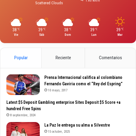
1.85 km/h
Scattered Clouds
38
39
38
39
39
℃
℃
℃
℃
℃
Vie
Sáb
Dom
Lun
Mar
Popular
Reciente
Comentarios
Prensa Internacional califica al colombiano
Fernando Gaviria como el “Rey del Espring”
10 mayo, 2017
Latest $5 Deposit Gambling enterprise Sites Deposit $5 Score +a
hundred Free Spins
8 septiembre, 2024
La Paz le entrega su alma a Silvestre
15 octubre, 2025