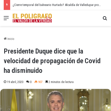
¿Cierre temporal del balneario Hurtado? Alcaldía de Valledupar propone recuperar el río Guatapurí
Menú
Bu
Inicio
Presidente Duque dice que la
velocidad de propagación de Covid
ha disminuido
19 abril, 2020
0
907
2 minutos de lectura