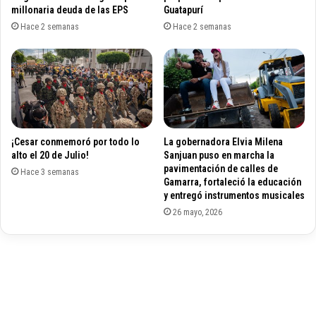
l
millonaria deuda de las EPS
Guatapurí
p
a
o
Hace 2 semanas
Hace 2 semanas
m
y
o
a
v
e
i
l
l
f
i
u
d
t
¡Cesar conmemoró por todo lo
La gobernadora Elvia Milena
a
u
alto el 20 de Julio!
Sanjuan puso en marcha la
d
r
pavimentación de calles de
e
Hace 3 semanas
o
Gamarra, fortaleció la educación
n
d
y entregó instrumentos musicales
c
e
26 mayo, 2026
u
l
a
a
r
g
e
e
n
n
t
e
e
r