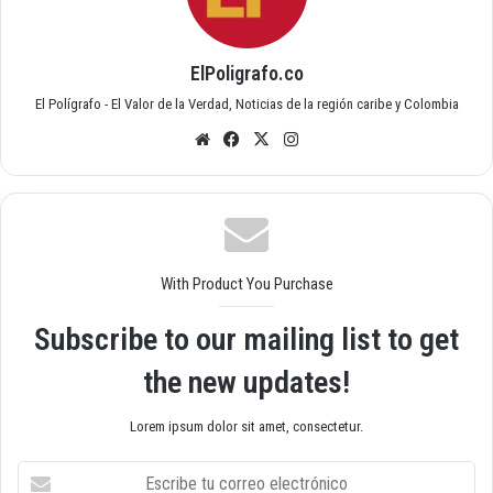
ElPoligrafo.co
El Polígrafo - El Valor de la Verdad, Noticias de la región caribe y Colombia
Siti
Fac
X
Inst
o
ebo
agr
we
ok
am
b
With Product You Purchase
Subscribe to our mailing list to get
the new updates!
Lorem ipsum dolor sit amet, consectetur.
E