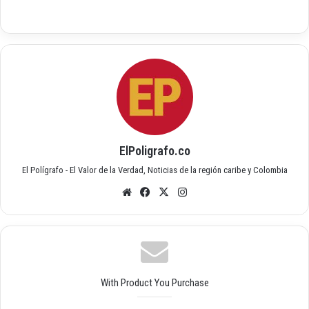
ElPoligrafo.co
El Polígrafo - El Valor de la Verdad, Noticias de la región caribe y Colombia
Siti
Fac
X
Inst
o
ebo
agr
we
ok
am
b
With Product You Purchase