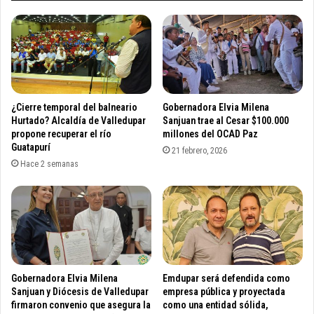
e
p
r
a
d
r
a
a
n
e
c
n
r
f
¿Cierre temporal del balneario
Gobernadora Elvia Milena
e
r
Hurtado? Alcaldía de Valledupar
Sanjuan trae al Cesar $100.000
a
e
propone recuperar el río
millones del OCAD Paz
r
n
Guatapurí
21 febrero, 2026
“
t
Hace 2 semanas
S
a
e
r
c
l
r
a
e
a
t
m
a
e
r
Gobernadora Elvia Milena
Emdupar será defendida como
n
Sanjuan y Diócesis de Valledupar
empresa pública y proyectada
í
a
firmaron convenio que asegura la
como una entidad sólida,
a
z