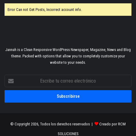
Error Can not Get Posts, Incorrect account info.
Jannah is a Clean Responsive WordPress Newspaper, Magazine, News and Blog
theme. Packed with options that allow you to completely customize your
website to your needs.
Escribe
tu
correo
electrónico
© Copyright 2026, Todos los derechos reservados |
Creado por RCM
SOLUCIONES