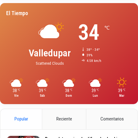
El Tiempo
34
℃
Valledupar
38º - 34º
39%
4.58 km/h
Scattered Clouds
38
39
38
39
39
℃
℃
℃
℃
℃
Vie
Sáb
Dom
Lun
Mar
Popular
Reciente
Comentarios