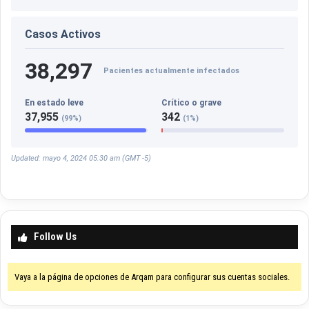
o
r
r
o
Casos Activos
i
a
a
r
38,297
l
m
Pacientes actualmente infectados
a
d
En estado leve
Crítico o grave
o
37,955
342
(99%)
(1%)
d
e
e
Updated: mayo 4, 2024 05:30 am (GMT -5)
s
e
g
r
u
Follow Us
p
o
Vaya a la página de opciones de Arqam para configurar sus cuentas sociales.