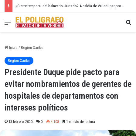
¿Cierre temporal del balneario Hurtado? Alcaldía de Valledupar propone recuperar el río Guatapurí
Menú
Bu
Inicio
/
Región Caribe
Región Caribe
Presidente Duque pide pacto para
evitar nombramientos de gerentes de
hospitales de departamentos con
intereses políticos
13 febrero, 2020
0
4.108
1 minuto de lectura