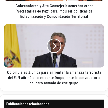
e
o
l
Gobernadores y Alta Consejería acuerdan crear
r
e
e
“Secretarías de Paz” para impulsar políticas de
c
s
Estabilización y Consolidación Territorial
t
y
r
A
C
ó
l
o
n
t
l
i
a
o
c
C
m
o
o
b
n
i
s
a
e
e
j
Colombia está unida para enfrentar la amenaza terrorista
s
e
t
del ELN afirmó el presidente Duque, ante la convocatoria
r
á
del paro armado de ese grupo
í
u
a
n
a
i
c
d
Publicaciones relacionadas
u
a