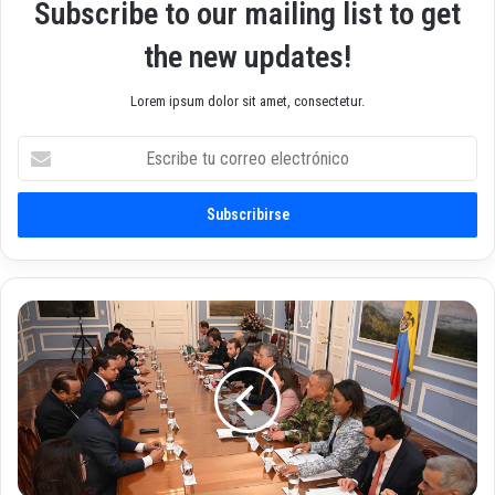
Subscribe to our mailing list to get
the new updates!
Lorem ipsum dolor sit amet, consectetur.
E
s
c
r
i
b
e
t
G
u
o
c
b
o
e
r
r
r
n
e
a
o
d