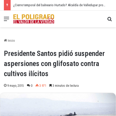
¿Cierre temporal del balneario Hurtado? Alcaldía de Valledupar propone recuperar el río Guatapurí
Menú
Bu
Inicio
Presidente Santos pidió suspender
aspersiones con glifosato contra
cultivos ilícitos
9 mayo, 2015
0
3.971
3 minutos de lectura