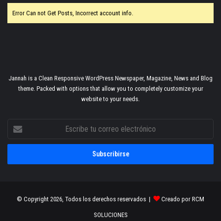
Error Can not Get Posts, Incorrect account info.
Jannah is a Clean Responsive WordPress Newspaper, Magazine, News and Blog
theme. Packed with options that allow you to completely customize your
website to your needs.
Escribe
tu
correo
electrónico
© Copyright 2026, Todos los derechos reservados |
Creado por RCM
SOLUCIONES