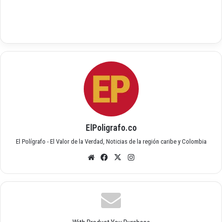
ElPoligrafo.co
El Polígrafo - El Valor de la Verdad, Noticias de la región caribe y Colombia
Siti
Fac
X
Inst
o
ebo
agr
we
ok
am
b