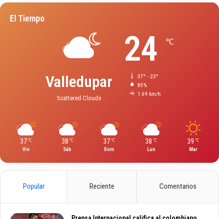
El Tiempo
24
℃
Valledupar
37º - 23º
85%
1.69 km/h
Scattered Clouds
37
38
37
38
39
℃
℃
℃
℃
℃
Vie
Sáb
Dom
Lun
Mar
Popular
Reciente
Comentarios
Prensa Internacional califica al colombiano