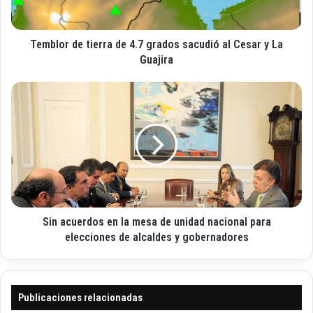
o
d
e
e
l
Temblor de tierra de 4.7 grados sacudió al Cesar y La
t
e
i
Guajira
c
e
t
r
S
r
r
i
ó
a
n
n
d
a
i
e
c
c
4
u
o
.
e
7
r
g
d
r
Sin acuerdos en la mesa de unidad nacional para
o
a
s
elecciones de alcaldes y gobernadores
d
e
o
n
s
l
s
a
Publicaciones relacionadas
a
m