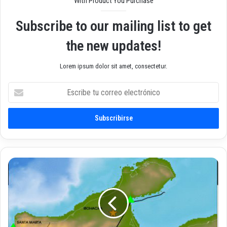
With Product You Purchase
Subscribe to our mailing list to get
the new updates!
Lorem ipsum dolor sit amet, consectetur.
E
s
c
r
i
b
e
t
T
u
e
c
m
o
b
r
l
r
o
e
r