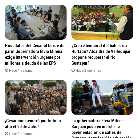
c
e
u
s
d
a
i
d
ó
e
a
u
l
n
Hospitales del Cesar al borde del
¿Cierre temporal del balneario
C
i
paro! Gobernadora Elvia Milena
Hurtado? Alcaldía de Valledupar
e
d
exige intervención urgente por
propone recuperar el río
s
millonaria deuda de las EPS
Guatapurí
a
a
d
Hace 1 semana
Hace 2 semanas
r
n
y
a
L
c
a
i
G
o
u
n
a
a
¡Cesar conmemoró por todo lo
La gobernadora Elvia Milena
j
l
alto el 20 de Julio!
Sanjuan puso en marcha la
i
p
pavimentación de calles de
r
Hace 3 semanas
a