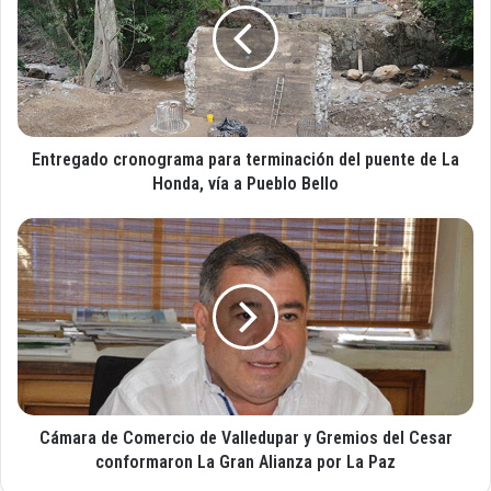
o
r
r
e
r
g
e
a
o
d
e
o
l
Entregado cronograma para terminación del puente de La
c
e
r
Honda, vía a Pueblo Bello
c
o
t
n
C
r
o
á
ó
g
m
n
r
a
i
a
r
c
m
a
o
a
d
p
e
a
C
r
Cámara de Comercio de Valledupar y Gremios del Cesar
o
a
m
conformaron La Gran Alianza por La Paz
t
e