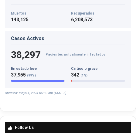
Muertos
Recuperados
143,125
6,208,573
Casos Activos
38,297
Pacientes actualmente infectados
En estado leve
Crítico o grave
37,955
342
(99%)
(1%)
Updated: mayo 4, 2024 05:30 am (GMT -5)
Follow Us