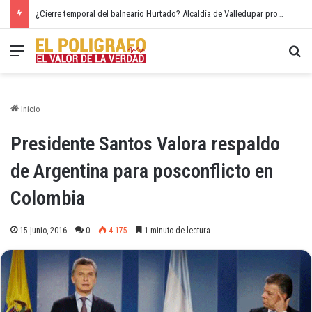
¿Cierre temporal del balneario Hurtado? Alcaldía de Valledupar propone recuperar el río Guatapurí
Menú
Bu
Inicio
Presidente Santos Valora respaldo
de Argentina para posconflicto en
Colombia
15 junio, 2016
0
4.175
1 minuto de lectura