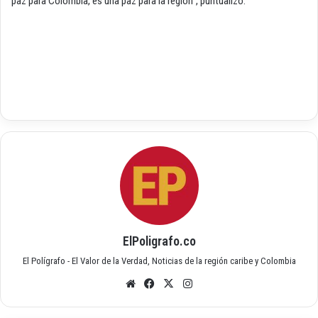
paz para Colombia, es una paz para la región”, puntualizó.
ElPoligrafo.co
El Polígrafo - El Valor de la Verdad, Noticias de la región caribe y Colombia
Siti
Fac
X
Inst
o
ebo
agr