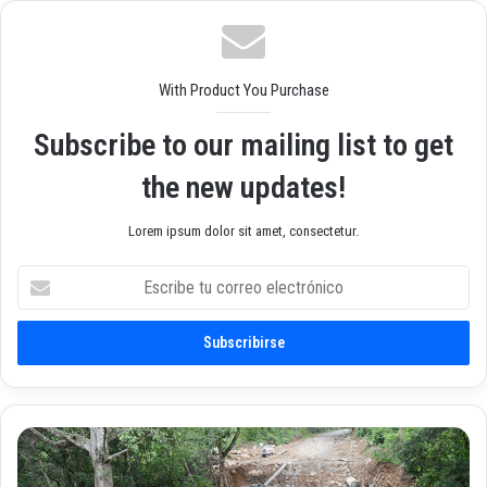
we
ok
am
b
With Product You Purchase
Subscribe to our mailing list to get
the new updates!
Lorem ipsum dolor sit amet, consectetur.
E
s
c
r
i
b
e
t
E
u
n
c
t