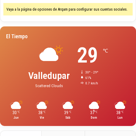
Vaya a la página de opciones de Arqam para configurar sus cuentas sociales.
El Tiempo
29
℃
Valledupar
30º - 29º
61%
0.7 km/h
Scattered Clouds
30
38
39
37
38
℃
℃
℃
℃
℃
Jue
Vie
Sáb
Dom
Lun