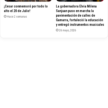
L
i
¡Cesar conmemoró por todo lo
La gobernadora Elvia Milena
a
o
alto el 20 de Julio!
Sanjuan puso en marcha la
H
s
pavimentación de calles de
o
Hace 2 semanas
d
Gamarra, fortaleció la educación
n
e
y entregó instrumentos musicales
d
l
26 mayo, 2026
a
C
,
e
v
s
í
a
a
r
a
c
P
o
u
n
e
f
b
o
l
r
o
m
B
a
e
r
l
o
l
n