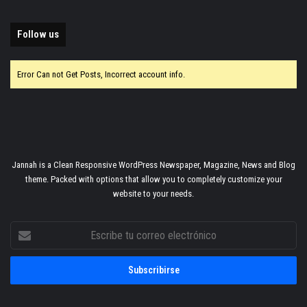
Follow us
Error Can not Get Posts, Incorrect account info.
Jannah is a Clean Responsive WordPress Newspaper, Magazine, News and Blog
theme. Packed with options that allow you to completely customize your
website to your needs.
Escribe
tu
correo
electrónico