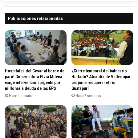
e
r
r
c
m
i
Publicaciones relacionadas
i
o
n
d
a
e
c
V
i
a
ó
l
n
l
d
e
Hospitales del Cesar al borde del
¿Cierre temporal del balneario
e
d
paro! Gobernadora Elvia Milena
Hurtado? Alcaldía de Valledupar
l
u
exige intervención urgente por
propone recuperar el río
p
millonaria deuda de las EPS
Guatapurí
p
u
a
Hace 1 semana
Hace 2 semanas
e
r
n
y
t
G
e
r
d
e
e
m