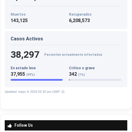
Muertos
Recuperados
143,125
6,208,573
Casos Activos
38,297
Pacientes actualmente infectados
En estado leve
Crítico o grave
37,955
342
(99%)
(1%)
Updated: mayo 4, 2024 05:30 am (GMT -5)
Follow Us