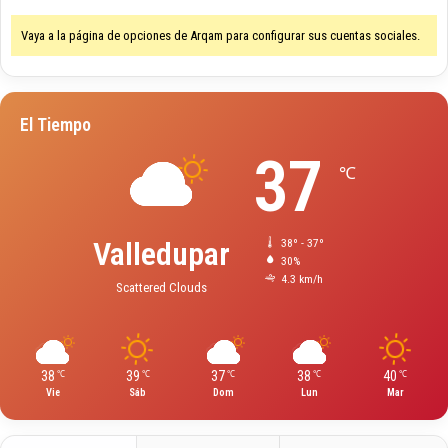
Vaya a la página de opciones de Arqam para configurar sus cuentas sociales.
El Tiempo
37
℃
Valledupar
38º - 37º
30%
4.3 km/h
Scattered Clouds
38
39
37
38
40
℃
℃
℃
℃
℃
Vie
Sáb
Dom
Lun
Mar