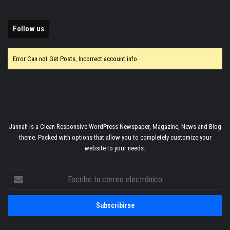
Follow us
Error Can not Get Posts, Incorrect account info.
Jannah is a Clean Responsive WordPress Newspaper, Magazine, News and Blog
theme. Packed with options that allow you to completely customize your
website to your needs.
Escribe
tu
correo
electrónico