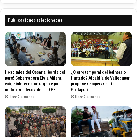
s
l
e
d
s
e
Publicaciones relacionadas
i
s
o
y
n
g
a
o
r
b
á
e
n
r
e
n
Hospitales del Cesar al borde del
¿Cierre temporal del balneario
l
a
paro! Gobernadora Elvia Milena
Hurtado? Alcaldía de Valledupar
v
d
exige intervención urgente por
propone recuperar el río
i
o
millonaria deuda de las EPS
Guatapurí
e
r
Hace 2 semanas
Hace 2 semanas
r
e
n
s
e
s
s
e
a
r
l
á