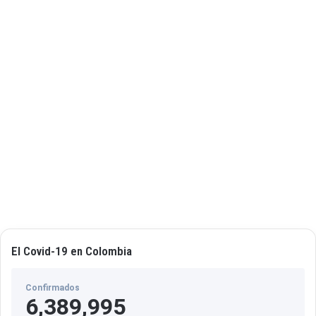
r
e
s
i
d
e
n
t
e
S
a
n
t
o
s
El Covid-19 en Colombia
Confirmados
6,389,995