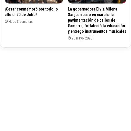
a
n
s
¡Cesar conmemoró por todo lo
La gobernadora Elvia Milena
l
alto el 20 de Julio!
Sanjuan puso en marcha la
4
o
pavimentación de calles de
:
s
Hace 3 semanas
Gamarra, fortaleció la educación
3
r
y entregó instrumentos musicales
0
e
26 mayo, 2026
P
s
M
p
o
n
s
a
b
l
e
s
d
e
l
a
t