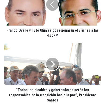
o
n
r
c
r
o
e
O
o
v
e
a
l
Franco Ovalle y Tuto Uhía se posesionarán el viernes a las
l
e
l
4:30PM
c
e
t
y
“
r
T
T
ó
u
o
n
t
d
i
o
o
c
U
s
o
h
l
í
o
a
s
s
“Todos los alcaldes y gobernadores serán los
a
e
l
responsables de la transición hacia la paz”, Presidente
p
c
Santos
o
a