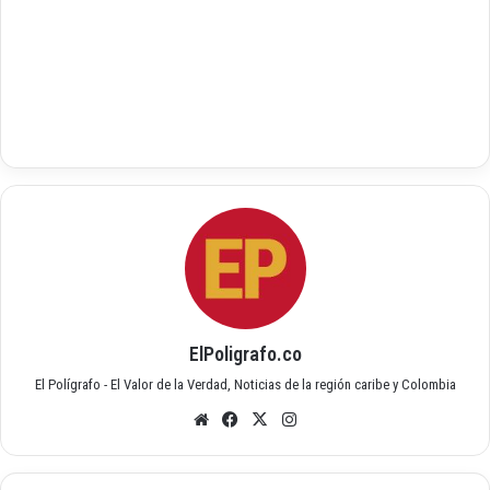
ElPoligrafo.co
El Polígrafo - El Valor de la Verdad, Noticias de la región caribe y Colombia
Siti
Fac
X
Inst
o
ebo
agr
we
ok
am