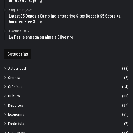
el “Rey del Espring”
8 septiembre, 2024
Latest $5 Deposit Gambling enterprise Sites Deposit $5 Score +a
hundred Free Spins
15 octubre, 2025
La Paz le entrega su alma a Silvestre
Categorías
Actualidad
(88)
Ciencia
(2)
Crónicas
(14)
Cultura
(33)
Deportes
(37)
Economia
(61)
Farándula
(7)
Generales
(84)