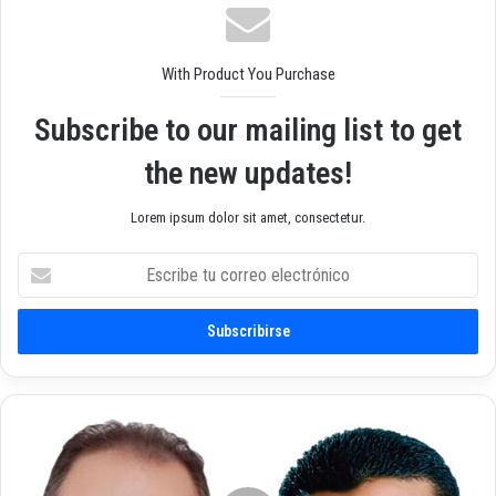
b
With Product You Purchase
Subscribe to our mailing list to get
the new updates!
Lorem ipsum dolor sit amet, consectetur.
E
s
c
r
i
b
e
t
F
u
r
c
a