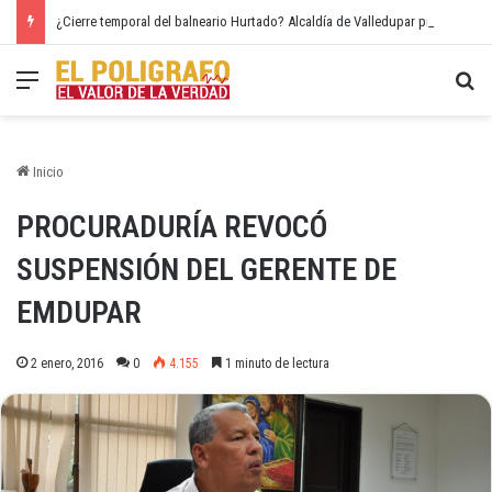
¿Cierre temporal del balneario Hurtado? Alcaldía de Valledupar propone recuperar el río Guatapurí
Menú
Bu
Inicio
PROCURADURÍA REVOCÓ
SUSPENSIÓN DEL GERENTE DE
EMDUPAR
2 enero, 2016
0
4.155
1 minuto de lectura