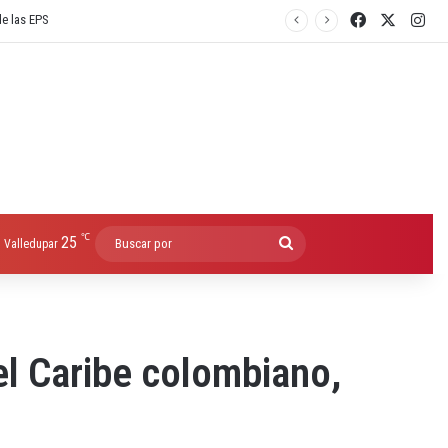
Facebook
X
Ins
℃
25
Buscar
Valledupar
por
el Caribe colombiano,