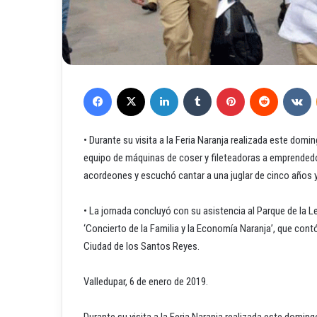
Facebook
X
LinkedIn
Tumblr
Pinterest
Reddit
VKontakte
• Durante su visita a la Feria Naranja realizada este domi
equipo de máquinas de coser y fileteadoras a emprendedo
acordeones y escuchó cantar a una juglar de cinco años y
• La jornada concluyó con su asistencia al Parque de la 
‘Concierto de la Familia y la Economía Naranja’, que cont
Ciudad de los Santos Reyes.
Valledupar, 6 de enero de 2019.
Durante su visita a la Feria Naranja realizada este doming