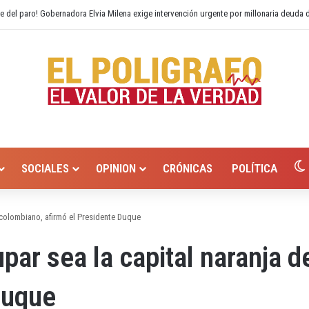
io Hurtado? Alcaldía de Valledupar propone recuperar el río Guatapurí
SOCIALES
OPINION
CRÓNICAS
POLÍTICA
 colombiano, afirmó el Presidente Duque
ar sea la capital naranja d
Duque