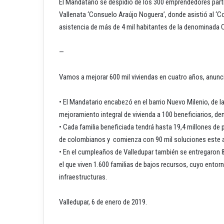
El Mandatario se despidió de los 300 emprendedores partic
Vallenata ‘Consuelo Araújo Noguera’, donde asistió al ‘Co
asistencia de más de 4 mil habitantes de la denominada 
—
Vamos a mejorar 600 mil viviendas en cuatro años, anunc
• El Mandatario encabezó en el barrio Nuevo Milenio, de la
mejoramiento integral de vivienda a 100 beneficiarios, de
• Cada familia beneficiada tendrá hasta 19,4 millones de 
de colombianos y comienza con 90 mil soluciones este 
• En el cumpleaños de Valledupar también se entregaron 8 
el que viven 1.600 familias de bajos recursos, cuyo ento
infraestructuras.
Valledupar, 6 de enero de 2019.