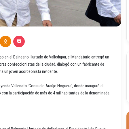
Odnoklassniki
Pocket
ngo en el Balneario Hurtado de Valledupar, el Mandatario entregó un
ras confeccionistas de la ciudad, dialogó con un fabricante de
 a un joven acordeonista invidente.
Leyenda Vallenata ‘Consuelo Araújo Noguera’, donde inauguró el
ó con la participación de más de 4 mil habitantes de la denominada
o en el Balneario Hurtado de Valledupar, el Presidente Iván Duque