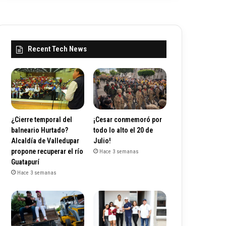
Recent Tech News
¿Cierre temporal del
¡Cesar conmemoró por
balneario Hurtado?
todo lo alto el 20 de
Alcaldía de Valledupar
Julio!
propone recuperar el río
Hace 3 semanas
Guatapurí
Hace 3 semanas