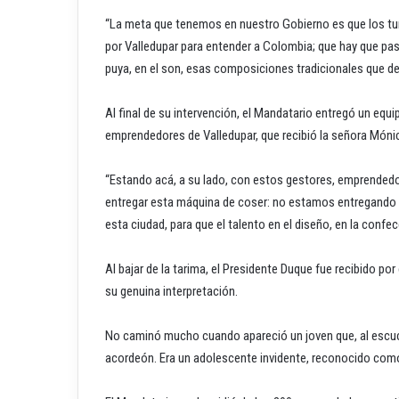
“La meta que tenemos en nuestro Gobierno es que los tur
por Valledupar para entender a Colombia; que hay que pasa
puya, en el son, esas composiciones tradicionales que d
Al final de su intervención, el Mandatario entregó un equ
emprendedores de Valledupar, que recibió la señora Món
“Estando acá, a su lado, con estos gestores, emprendedor
entregar esta máquina de coser: no estamos entregando 
esta ciudad, para que el talento en el diseño, en la confe
Al bajar de la tarima, el Presidente Duque fue recibido po
su genuina interpretación.
No caminó mucho cuando apareció un joven que, al escuc
acordeón. Era un adolescente invidente, reconocido como