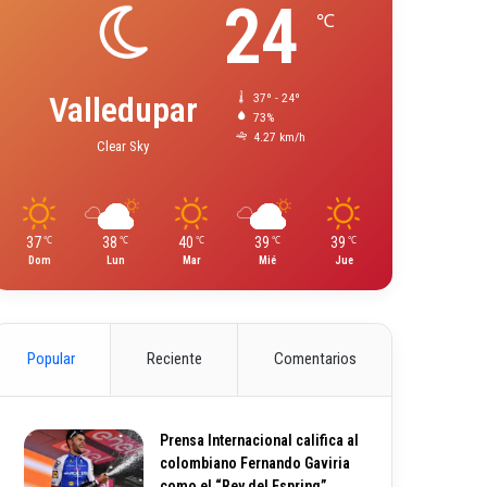
24
℃
Valledupar
37º - 24º
73%
4.27 km/h
Clear Sky
37
38
40
39
39
℃
℃
℃
℃
℃
Dom
Lun
Mar
Mié
Jue
Popular
Reciente
Comentarios
Prensa Internacional califica al
colombiano Fernando Gaviria
como el “Rey del Espring”