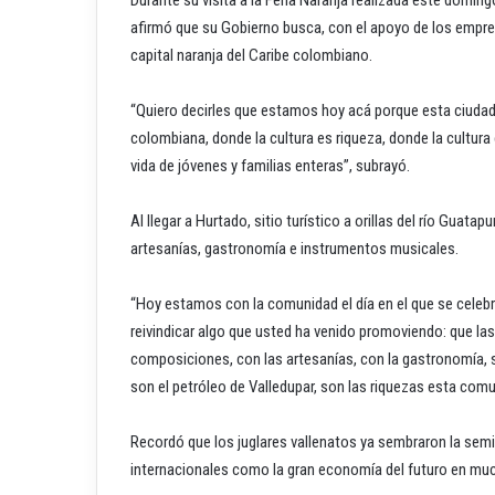
afirmó que su Gobierno busca, con el apoyo de los empren
capital naranja del Caribe colombiano.
“Quiero decirles que estamos hoy acá porque esta ciudad e
colombiana, donde la cultura es riqueza, donde la cultur
vida de jóvenes y familias enteras”, subrayó.
Al llegar a Hurtado, sitio turístico a orillas del río Guata
artesanías, gastronomía e instrumentos musicales.
“Hoy estamos con la comunidad el día en el que se celeb
reivindicar algo que usted ha venido promoviendo: que las
composiciones, con las artesanías, con la gastronomía, s
son el petróleo de Valledupar, son las riquezas esta comu
Recordó que los juglares vallenatos ya sembraron la sem
internacionales como la gran economía del futuro en mu