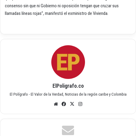
consenso sin que ni Gobierno ni oposición tengan que cruzar sus
llamadas líneas rojas”, manifestó el exministro de Vivienda.
ElPoligrafo.co
El Polígrafo - El Valor de la Verdad, Noticias de la región caribe y Colombia
Siti
Fac
X
Inst
o
ebo
agr
we
ok
am
b