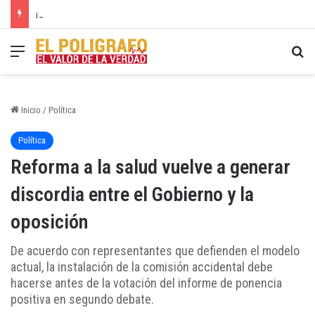
¡Cesar conmemoró por todo lo alto el 20 de Julio!
Menú
Bu
Inicio
/
Política
Política
Reforma a la salud vuelve a generar
discordia entre el Gobierno y la
oposición
De acuerdo con representantes que defienden el modelo
actual, la instalación de la comisión accidental debe
hacerse antes de la votación del informe de ponencia
positiva en segundo debate.