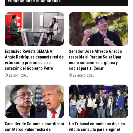
Publicaciones relacionadas
o
т
r
о
t
э
a
т
n
о
c
з
i
а
a
п
Exclusivo Revista SEMANA:
Senador José Alfredo Gnecco
d
р
Angie Rodríguez denuncia red de
respalda el Parque Solar Upar
e
о
extorsión y presiones en el
como solución energética y
l
corazón del Gobierno Petro
social para el Cesar
г
a
р
22 abril, 2026
22 enero, 2026
d
а
e
м
m
м
o
а
c
и
r
д
a
л
Canciller de Colombia coordinará
Un Tribunal colombiano deja en
c
я
con Marco Rubio fecha de
vilo la consulta para elegir el
i
ч