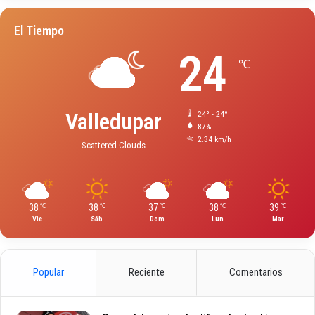
El Tiempo
24
℃
Valledupar
24º - 24º
87%
2.34 km/h
Scattered Clouds
38
38
37
38
39
℃
℃
℃
℃
℃
Vie
Sáb
Dom
Lun
Mar
Popular
Reciente
Comentarios