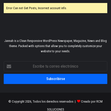
Error Can not Get Posts, Incorrect account info.
Jannah is a Clean Responsive WordPress Newspaper, Magazine, News and Blog
theme. Packed with options that allow you to completely customize your
website to your needs.
Escribe
tu
correo
electrónico
© Copyright 2026, Todos los derechos reservados |
Creado por RCM
SOLUCIONES