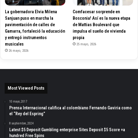
La gobernadora Elvia Milena
Comfacesar sorprende en
Sanjuan puso en marcha la
Bosconia! Así es la nueva etapa
pavimentación de calles de
de Mattias Boulevard que
Gamarra, fortaleció la educación
impulsa el sueño de vivienda
y entregó instrumentos
propia
musicales
25 mayo, 2026
26 mayo, 2026
Most Viewed Posts
10 mayo, 2017
Prensa Internacional califica al colombiano Fernando Gaviria como
el “Rey del Espring”
8 septiembre, 2024
Latest $5 Deposit Gambling enterprise Sites Deposit $5 Score +a
hundred Free Spins