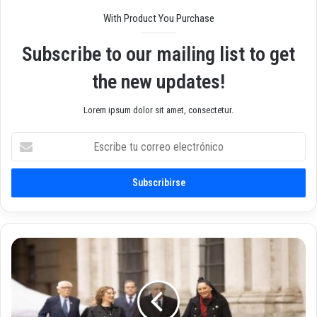
With Product You Purchase
Subscribe to our mailing list to get
the new updates!
Lorem ipsum dolor sit amet, consectetur.
E
s
c
r
i
b
e
t
L
u
í
c
d
o
e
r
r