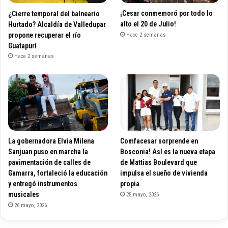
¿Cierre temporal del balneario
¡Cesar conmemoró por todo lo
Hurtado? Alcaldía de Valledupar
alto el 20 de Julio!
propone recuperar el río
Hace 2 semanas
Guatapurí
Hace 2 semanas
La gobernadora Elvia Milena
Comfacesar sorprende en
Sanjuan puso en marcha la
Bosconia! Así es la nueva etapa
pavimentación de calles de
de Mattias Boulevard que
Gamarra, fortaleció la educación
impulsa el sueño de vivienda
y entregó instrumentos
propia
musicales
25 mayo, 2026
26 mayo, 2026