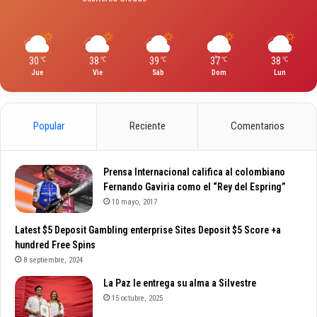
30
38
39
37
38
℃
℃
℃
℃
℃
Jue
Vie
Sáb
Dom
Lun
Popular
Reciente
Comentarios
Prensa Internacional califica al colombiano
Fernando Gaviria como el “Rey del Espring”
10 mayo, 2017
Latest $5 Deposit Gambling enterprise Sites Deposit $5 Score +a
hundred Free Spins
8 septiembre, 2024
La Paz le entrega su alma a Silvestre
15 octubre, 2025