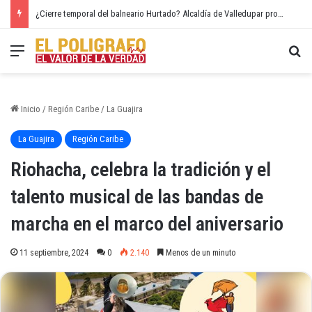
¡Cesar conmemoró por todo lo alto el 20 de Julio!
Menú
Bu
Inicio
/
Región Caribe
/
La Guajira
La Guajira
Región Caribe
Riohacha, celebra la tradición y el
talento musical de las bandas de
marcha en el marco del aniversario
11 septiembre, 2024
0
2.140
Menos de un minuto