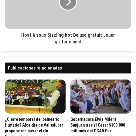
i
s
à
c
t
s
o
e
o
n
u
l
s
o
Host à sous Sizzling hot Deluxe gratuit Jouer
S
s
i
gratuitement
z
z
u
z
m
l
b
i
Publicaciones relacionadas
e
n
s
g
t
h
e
o
n
t
g
D
e
e
b
l
¿Cierre temporal del balneario
Gobernadora Elvia Milena
e
u
Hurtado? Alcaldía de Valledupar
Sanjuan trae al Cesar $100.000
n
x
propone recuperar el río
millones del OCAD Paz