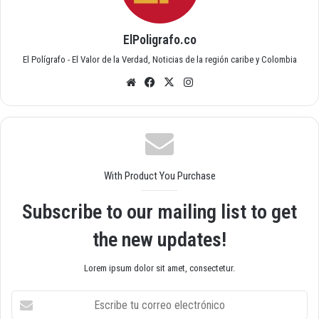
ElPoligrafo.co
El Polígrafo - El Valor de la Verdad, Noticias de la región caribe y Colombia
Siti
Fac
X
Inst
o
ebo
agr
we
ok
am
b
With Product You Purchase
Subscribe to our mailing list to get
the new updates!
Lorem ipsum dolor sit amet, consectetur.
E
s