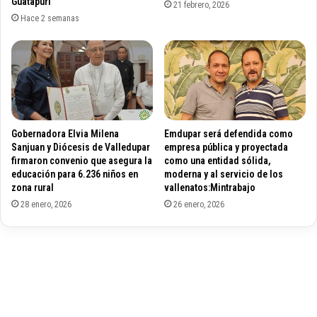
o
Guatapurí
e
21 febrero, 2026
h
g
Hace 2 semanas
n
r
e
a
R
t
e
u
g
i
i
t
s
J
Gobernadora Elvia Milena
Emdupar será defendida como
t
o
Sanjuan y Diócesis de Valledupar
empresa pública y proyectada
r
u
firmaron convenio que asegura la
como una entidad sólida,
a
e
educación para 6.236 niños en
moderna y al servicio de los
t
r
zona rural
vallenatos:Mintrabajo
i
g
28 enero, 2026
26 enero, 2026
o
r
n
a
t
u
i
t
e
m