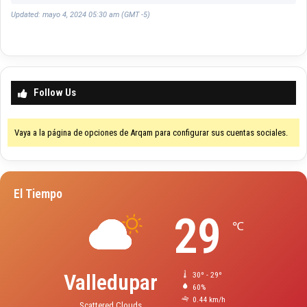
Updated: mayo 4, 2024 05:30 am (GMT -5)
Follow Us
Vaya a la página de opciones de Arqam para configurar sus cuentas sociales.
El Tiempo
29
℃
Valledupar
30º - 29º
60%
0.44 km/h
Scattered Clouds