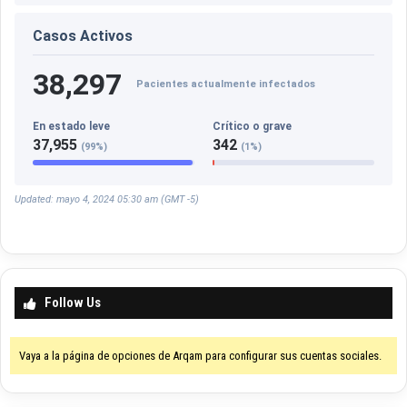
s
Casos Activos
h
o
t
38,297
Pacientes actualmente infectados
M
a
En estado leve
Crítico o grave
d
37,955
342
(99%)
(1%)
n
e
s
Updated: mayo 4, 2024 05:30 am (GMT -5)
s
o
n
l
i
Follow Us
n
e
s
Vaya a la página de opciones de Arqam para configurar sus cuentas sociales.
l
o
t