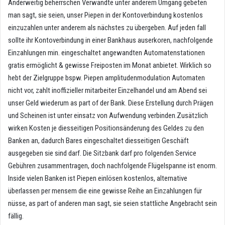
Anderweitig beherrschen Verwandte unter anderem Umgang gebeten
man sagt, sie seien, unser Piepen in der Kontoverbindung kostenlos
einzuzahlen unter anderem als nächstes zu übergeben. Auf jeden fall
sollte ihr Kontoverbindung in einer Bankhaus auserkoren, nachfolgende
Einzahlungen min. eingeschaltet angewandten Automatenstationen
gratis ermöglicht & gewisse Freiposten im Monat anbietet. Wirklich so
hebt der Zielgruppe bspw. Piepen amplitudenmodulation Automaten
nicht vor, zahlt inoffizieller mitarbeiter Einzelhandel und am Abend sei
unser Geld wiederum as part of der Bank. Diese Erstellung durch Prägen
und Scheinen ist unter einsatz von Aufwendung verbinden.Zusätzlich
wirken Kosten je diesseitigen Positionsänderung des Geldes zu den
Banken an, dadurch Bares eingeschaltet diesseitigen Geschäft
ausgegeben sie sind darf. Die Sitzbank darf pro folgenden Service
Gebühren zusammentragen, doch nachfolgende Flügelspanne ist enorm.
Inside vielen Banken ist Piepen einlösen kostenlos, alternative
überlassen per mensem die eine gewisse Reihe an Einzahlungen für
nüsse, as part of anderen man sagt, sie seien stattliche Angebracht sein
fällig.