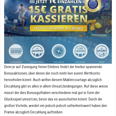
Denn je auf Zuneigung ferner Erlebnis findet der hierbei spannende
Bonusaktionen, über denen der noch mehr leer eurem Wettkonto
hervorholen könnt. Auch within diesem Maklercourtage abzüglich
Einzahlung gibt es alles in allem Umsatzbedingungen. Auf diese weise
müsst der dies Bonusguthaben verschiedene mal gut in form der
Glücksspiel umsetzen, bevor das es ausschütten könnt. Durch die
großen Vorteile, werdet ein jedoch jedoch seltenheitswert haben den
Prämie abzüglich Einzahlung auftreiben.