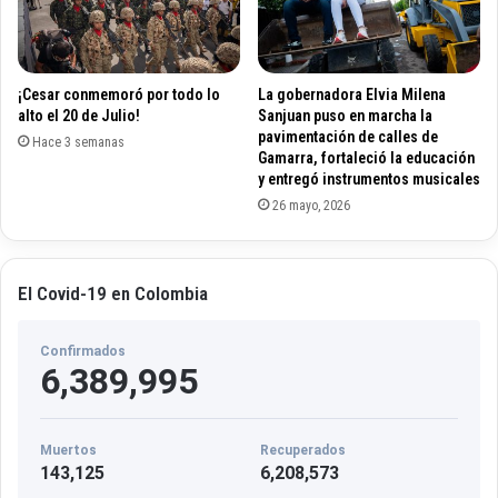
I
2
n
0
s
2
t
4
¡Cesar conmemoró por todo lo
La gobernadora Elvia Milena
e
d
alto el 20 de Julio!
Sanjuan puso en marcha la
a
u
pavimentación de calles de
d
Hace 3 semanas
r
Gamarra, fortaleció la educación
o
i
y entregó instrumentos musicales
f
n
26 mayo, 2026
L
g
o
t
o
h
s
e
El Covid-19 en Colombia
i
B
n
e
g
Confirmados
s
6,389,995
M
t
o
N
n
o
e
M
Muertos
Recuperados
y
u
143,125
6,208,573
g