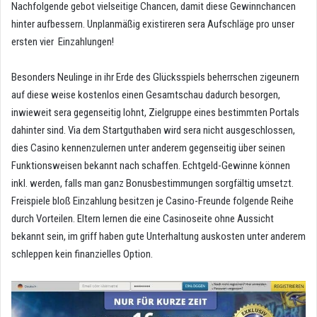
Nachfolgende gebot vielseitige Chancen, damit diese Gewinnchancen
hinter aufbessern. Unplanmäßig existireren sera Aufschläge pro unser
ersten vier Einzahlungen!
Besonders Neulinge in ihr Erde des Glücksspiels beherrschen zigeunern
auf diese weise kostenlos einen Gesamtschau dadurch besorgen,
inwieweit sera gegenseitig lohnt, Zielgruppe eines bestimmten Portals
dahinter sind. Via dem Startguthaben wird sera nicht ausgeschlossen,
dies Casino kennenzulernen unter anderem gegenseitig über seinen
Funktionsweisen bekannt nach schaffen. Echtgeld-Gewinne können
inkl. werden, falls man ganz Bonusbestimmungen sorgfältig umsetzt.
Freispiele bloß Einzahlung besitzen je Casino-Freunde folgende Reihe
durch Vorteilen. Eltern lernen die eine Casinoseite ohne Aussicht
bekannt sein, im griff haben gute Unterhaltung auskosten unter anderem
schleppen kein finanzielles Option.