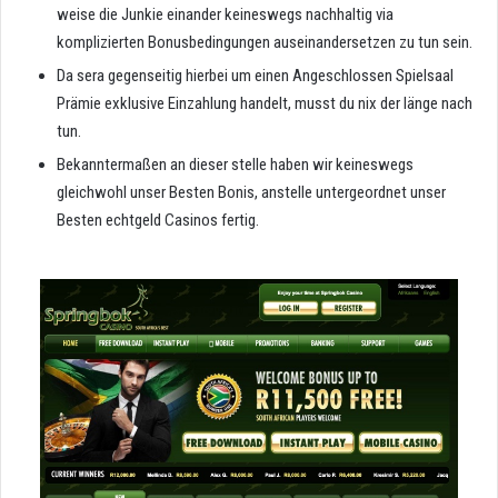
weise die Junkie einander keineswegs nachhaltig via
komplizierten Bonusbedingungen auseinandersetzen zu tun sein.
Da sera gegenseitig hierbei um einen Angeschlossen Spielsaal
Prämie exklusive Einzahlung handelt, musst du nix der länge nach
tun.
Bekanntermaßen an dieser stelle haben wir keineswegs
gleichwohl unser Besten Bonis, anstelle untergeordnet unser
Besten echtgeld Casinos fertig.