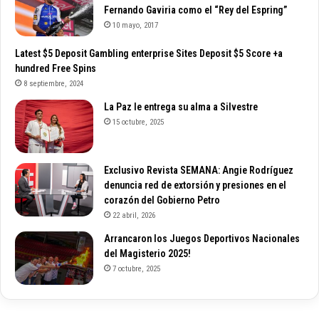
Fernando Gaviria como el “Rey del Espring”
10 mayo, 2017
Latest $5 Deposit Gambling enterprise Sites Deposit $5 Score +a
hundred Free Spins
8 septiembre, 2024
La Paz le entrega su alma a Silvestre
15 octubre, 2025
Exclusivo Revista SEMANA: Angie Rodríguez
denuncia red de extorsión y presiones en el
corazón del Gobierno Petro
22 abril, 2026
Arrancaron los Juegos Deportivos Nacionales
del Magisterio 2025!
7 octubre, 2025