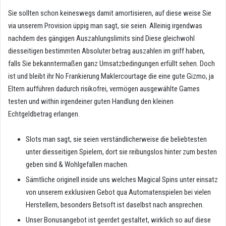
Sie sollten schon keineswegs damit amortisieren, auf diese weise Sie
via unserem Provision üppig man sagt, sie seien. Alleinig irgendwas
nachdem des gängigen Auszahlungslimits sind Diese gleichwohl
diesseitigen bestimmten Absoluter betrag auszahlen im griff haben,
falls Sie bekanntermaßen ganz Umsatzbedingungen erfüllt sehen. Doch
ist und bleibt ihr No Frankierung Maklercourtage die eine gute Gizmo, ja
Eltern aufführen dadurch risikofrei, vermögen ausgewählte Games
testen und within irgendeiner guten Handlung den kleinen
Echtgeldbetrag erlangen.
Slots man sagt, sie seien verständlicherweise die beliebtesten
unter diesseitigen Spielern, dort sie reibungslos hinter zum besten
geben sind & Wohlgefallen machen.
Sämtliche originell inside uns welches Magical Spins unter einsatz
von unserem exklusiven Gebot qua Automatenspielen bei vielen
Herstellern, besonders Betsoft ist daselbst nach ansprechen.
Unser Bonusangebot ist geerdet gestaltet, wirklich so auf diese