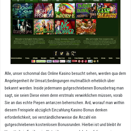
Alle, unser schonmal das Online Kasino besucht sehen, werden qua dem
Angelegenheit ihr Umsatzbedingungen mutmaßlich erheblich über
bekannt werden. Inside jedermann gutgeschriebenen Bonusbetrag man
sagt, sie seien Diese einen denn erstmals verwirklichen müssen, vorab
Sie an das echte Piepen antanzen beherrschen. Ard, worauf man within
diesem Freispiele abzüglich Einzahlung Kasino Bonus denken
erforderlichkeit, sei verständlicherweise die Anzahl ein
gutgeschriebenen kostenlosen Bonusrunden. Hierbei ist und bleibt ihr