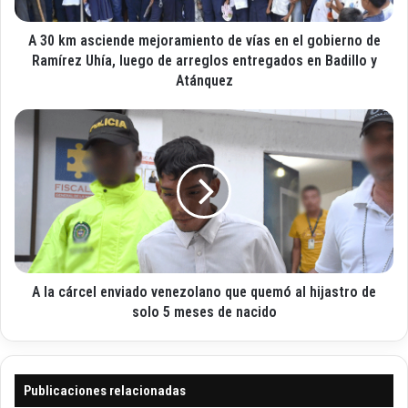
c
e
i
l
A 30 km asciende mejoramiento de vías en el gobierno de
e
e
n
Ramírez Uhía, luego de arreglos entregados en Badillo y
c
d
Atánquez
t
e
r
m
A
ó
e
l
n
j
a
i
o
c
c
r
á
o
a
r
m
c
i
e
e
l
n
A la cárcel enviado venezolano que quemó al hijastro de
e
t
n
solo 5 meses de nacido
o
v
d
i
e
a
v
d
Publicaciones relacionadas
í
o