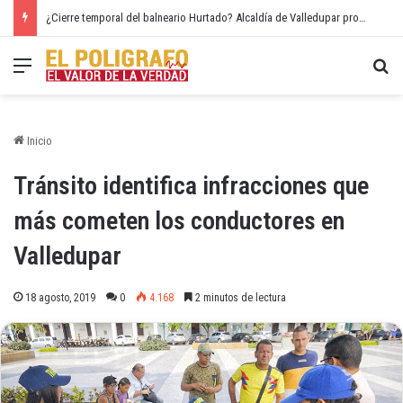
¿Cierre temporal del balneario Hurtado? Alcaldía de Valledupar propone recuperar el río Guatapurí
Menú
Bu
Inicio
Tránsito identifica infracciones que
más cometen los conductores en
Valledupar
18 agosto, 2019
0
4.168
2 minutos de lectura