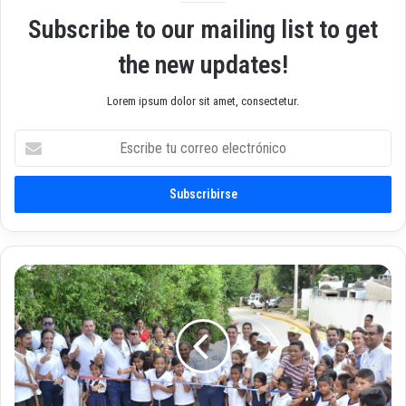
Subscribe to our mailing list to get
the new updates!
Lorem ipsum dolor sit amet, consectetur.
E
s
c
r
i
b
e
t
A
u
3
c
0
o
k
r
m
r
a
e
s
o