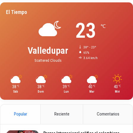
El Tiempo
23
℃
Valledupar
38º - 23º
65%
3.64 km/h
Scattered Clouds
38
38
39
40
40
℃
℃
℃
℃
℃
Sáb
Dom
Lun
Mar
Mié
Popular
Reciente
Comentarios