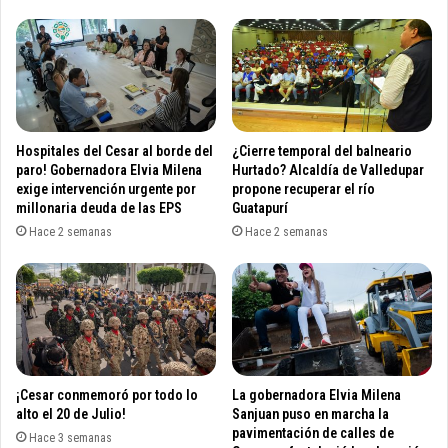
a
v
s
e
e
n
n
e
e
z
l
o
g
l
Hospitales del Cesar al borde del
¿Cierre temporal del balneario
o
a
paro! Gobernadora Elvia Milena
Hurtado? Alcaldía de Valledupar
b
n
exige intervención urgente por
propone recuperar el río
i
millonaria deuda de las EPS
Guatapurí
o
e
q
Hace 2 semanas
Hace 2 semanas
r
u
n
e
o
q
d
u
e
e
R
m
a
ó
m
¡Cesar conmemoró por todo lo
La gobernadora Elvia Milena
a
alto el 20 de Julio!
Sanjuan puso en marcha la
í
l
pavimentación de calles de
r
Hace 3 semanas
h