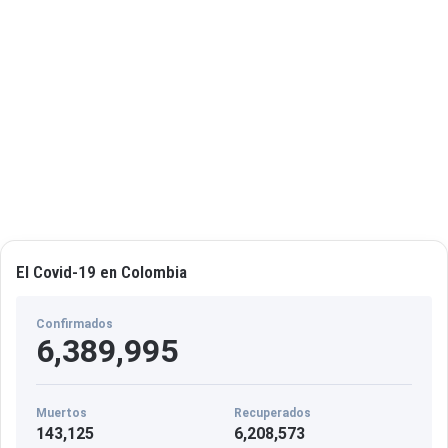
t
á
n
q
u
e
z
El Covid-19 en Colombia
Confirmados
6,389,995
Muertos
Recuperados
143,125
6,208,573