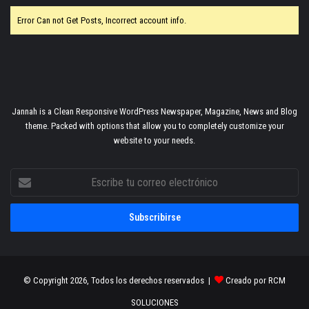
Error Can not Get Posts, Incorrect account info.
Jannah is a Clean Responsive WordPress Newspaper, Magazine, News and Blog
theme. Packed with options that allow you to completely customize your
website to your needs.
Escribe
tu
correo
electrónico
© Copyright 2026, Todos los derechos reservados |
Creado por RCM
SOLUCIONES