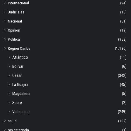
Internacional
(24)
Judiciales
(15)
Nacional
(51)
Opinion
(19)
Política
(953)
Región Caribe
(1.130)
Atlántico
(11)
Bolívar
(6)
Cesar
(342)
La Guajira
(45)
Magdalena
(5)
Sucre
(2)
Valledupar
(249)
salud
(102)
Sin categoría
(1)