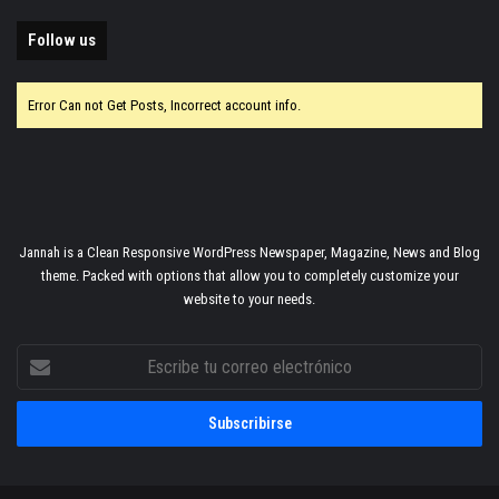
Follow us
Error Can not Get Posts, Incorrect account info.
Jannah is a Clean Responsive WordPress Newspaper, Magazine, News and Blog
theme. Packed with options that allow you to completely customize your
website to your needs.
Escribe
tu
correo
electrónico