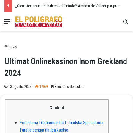
¡Cesar conmemoró por todo lo alto el 20 de Julio!
Menú
Bu
Inicio
Ultimat Onlinekasinon Inom Grekland
2024
18 agosto, 2024
1.969
3 minutos de lectura
Content
Fördelarna Tillsamman Do Utländska Spelsidorna
| gratis pengar riktiga kasino