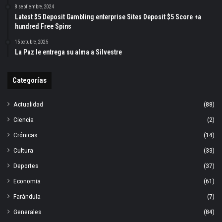
8 septiembre, 2024
Latest $5 Deposit Gambling enterprise Sites Deposit $5 Score +a
hundred Free Spins
15 octubre, 2025
La Paz le entrega su alma a Silvestre
Categorías
Actualidad
(88)
Ciencia
(2)
Crónicas
(14)
Cultura
(33)
Deportes
(37)
Economia
(61)
Farándula
(7)
Generales
(84)