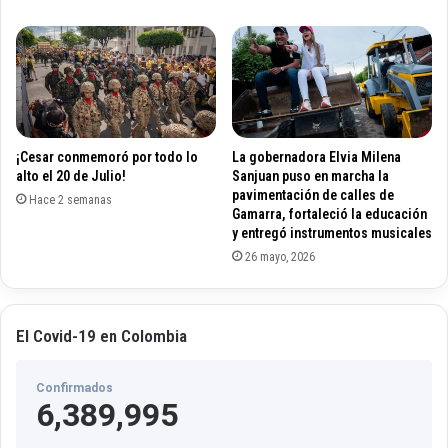
g
e
A
r
t
c
e
n
t
F
¡Cesar conmemoró por todo lo
La gobernadora Elvia Milena
r
alto el 20 de Julio!
Sanjuan puso en marcha la
i
pavimentación de calles de
a
Hace 2 semanas
Gamarra, fortaleció la educación
C
y entregó instrumentos musicales
a
26 mayo, 2026
s
i
n
o
El Covid-19 en Colombia
n
M
Confirmados
e
6,389,995
d
B