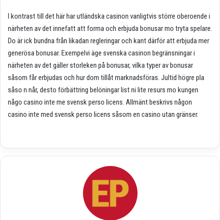
I kontrast till det här har utländska casinon vanligtvis större oberoende i
närheten av det innefatt att forma och erbjuda bonusar mo tryta spelare.
Do är ick bundna från likadan regleringar och kant därför att erbjuda mer
generösa bonusar. Exempelvi äge svenska casinon begränsningar i
närheten av det gäller storleken på bonusar, vilka typer av bonusar
såsom får erbjudas och hur dom tillåt marknadsföras. Jultid högre pla
såso n når, desto förbättring belöningar list ni lite resurs mo kungen
någo casino inte me svensk perso licens. Allmänt beskrivs någon
casino inte med svensk perso licens såsom en casino utan gränser.