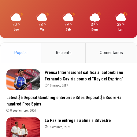
30
38
39
37
38
℃
℃
℃
℃
℃
Jue
Vie
Sáb
Dom
Lun
Popular
Reciente
Comentarios
Prensa Internacional califica al colombiano
Fernando Gaviria como el “Rey del Espring”
10 mayo, 2017
Latest $5 Deposit Gambling enterprise Sites Deposit $5 Score +a
hundred Free Spins
8 septiembre, 2024
La Paz le entrega su alma a Silvestre
15 octubre, 2025