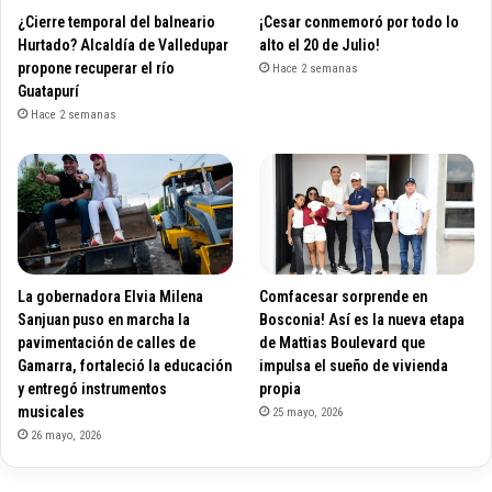
¿Cierre temporal del balneario
¡Cesar conmemoró por todo lo
Hurtado? Alcaldía de Valledupar
alto el 20 de Julio!
propone recuperar el río
Hace 2 semanas
Guatapurí
Hace 2 semanas
La gobernadora Elvia Milena
Comfacesar sorprende en
Sanjuan puso en marcha la
Bosconia! Así es la nueva etapa
pavimentación de calles de
de Mattias Boulevard que
Gamarra, fortaleció la educación
impulsa el sueño de vivienda
y entregó instrumentos
propia
musicales
25 mayo, 2026
26 mayo, 2026