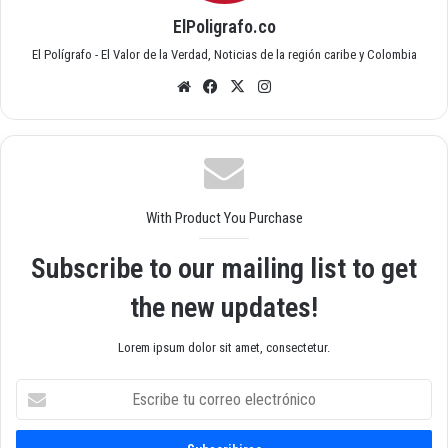
ElPoligrafo.co
El Polígrafo - El Valor de la Verdad, Noticias de la región caribe y Colombia
Siti
Fac
X
Inst
o
ebo
agr
we
ok
am
b
With Product You Purchase
Subscribe to our mailing list to get
the new updates!
Lorem ipsum dolor sit amet, consectetur.
E
s
c