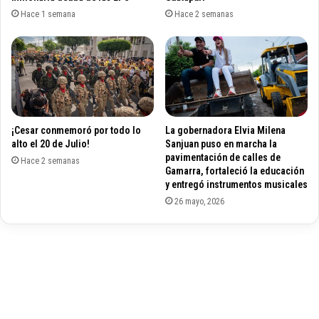
f
N
Hace 1 semana
Hace 2 semanas
a
I
l
S
c
T
o
R
e
A
n
D
c
E
o
¡Cesar conmemoró por todo lo
La gobernadora Elvia Milena
L
alto el 20 de Julio!
Sanjuan puso en marcha la
n
A
pavimentación de calles de
t
S
Hace 2 semanas
Gamarra, fortaleció la educación
r
T
y entregó instrumentos musicales
a
I
26 mayo, 2026
t
C
o
L
s
A
d
N
e
Z
l
A
I
R
C
Á