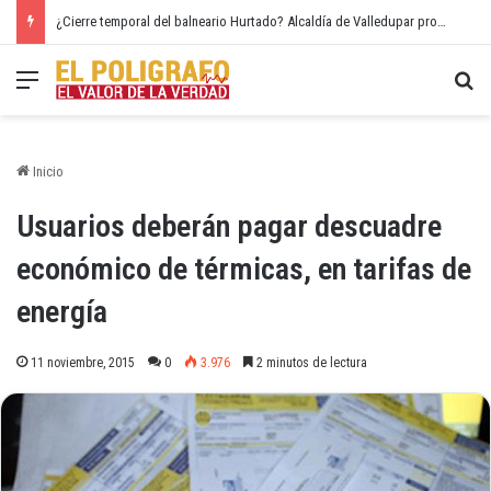
¿Cierre temporal del balneario Hurtado? Alcaldía de Valledupar propone recuperar el río Guatapurí
Menú
Bu
Inicio
Usuarios deberán pagar descuadre
económico de térmicas, en tarifas de
energía
11 noviembre, 2015
0
3.976
2 minutos de lectura