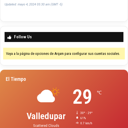
Updated: mayo 4, 2024 05:30 am (GMT -5)
Follow Us
Vaya a la página de opciones de Arqam para configurar sus cuentas sociales.
El Tiempo
29
℃
Valledupar
30º - 29º
61%
0.7 km/h
Scattered Clouds