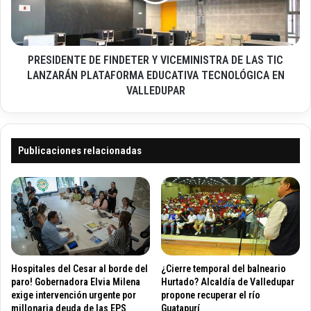
D
o
G
E
ó
N
m
T
e
PRESIDENTE DE FINDETER Y VICEMINISTRA DE LAS TIC
E
z
D
LANZARÁN PLATAFORMA EDUCATIVA TECNOLÓGICA EN
s
E
VALLEDUPAR
a
F
l
I
p
N
i
D
Publicaciones relacionadas
c
E
a
T
d
E
o
R
s
Y
p
V
o
I
r
C
Hospitales del Cesar al borde del
¿Cierre temporal del balneario
d
E
paro! Gobernadora Elvia Milena
Hurtado? Alcaldía de Valledupar
e
M
exige intervención urgente por
propone recuperar el río
s
I
millonaria deuda de las EPS
Guatapurí