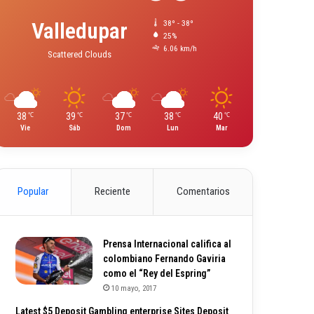
Valledupar
38º - 38º
25%
6.06 km/h
Scattered Clouds
38
39
37
38
40
℃
℃
℃
℃
℃
Vie
Sáb
Dom
Lun
Mar
Popular
Reciente
Comentarios
Prensa Internacional califica al
colombiano Fernando Gaviria
como el “Rey del Espring”
10 mayo, 2017
Latest $5 Deposit Gambling enterprise Sites Deposit