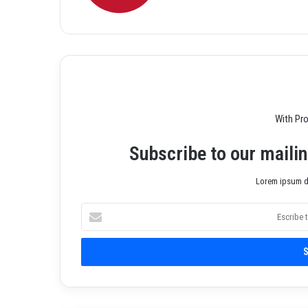
o
ebo
agr
we
ok
am
b
With Pr
Subscribe to our mailin
Lorem ipsum do
E
s
c
r
i
b
e