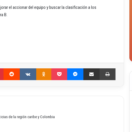
orar el accionar del equipo y buscar la clasificación a los
ra B.
Pinterest
Reddit
VKontakte
Odnoklassniki
Pocket
Messenger
Compartir por correo electrónico
Imprimir
oticias de la región caribe y Colombia