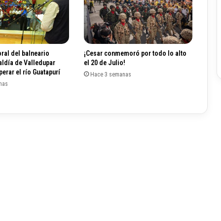
a
l
C
o
n
ral del balneario
¡Cesar conmemoró por todo lo alto
g
aldía de Valledupar
el 20 de Julio!
r
erar el río Guatapurí
Hace 3 semanas
e
nas
s
o
d
e
s
u
p
u
e
s
t
o
d