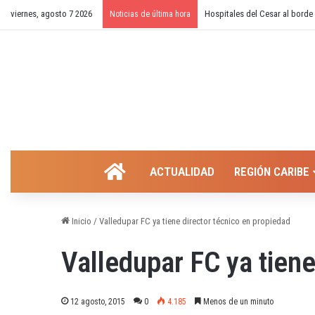
viernes, agosto 7 2026
¿Cierre temporal del balneari
Noticias de última hora
INICIO
ACTUALIDAD
REGIÓN CARIBE
Inicio
/
Valledupar FC ya tiene director técnico en propiedad
Valledupar FC ya tiene
12 agosto, 2015
0
4.185
Menos de un minuto