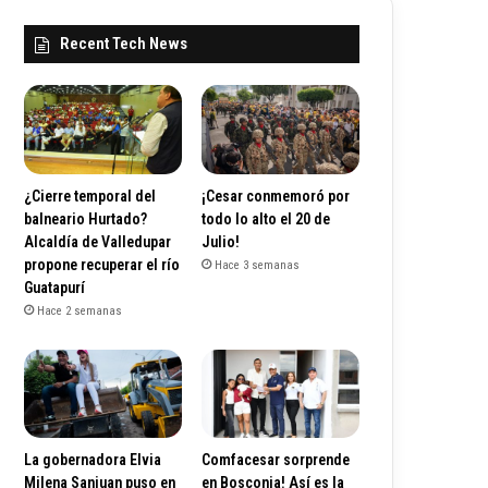
Recent Tech News
¿Cierre temporal del
¡Cesar conmemoró por
balneario Hurtado?
todo lo alto el 20 de
Alcaldía de Valledupar
Julio!
propone recuperar el río
Hace 3 semanas
Guatapurí
Hace 2 semanas
La gobernadora Elvia
Comfacesar sorprende
Milena Sanjuan puso en
en Bosconia! Así es la