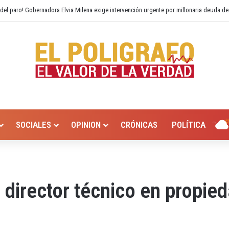
o Hurtado? Alcaldía de Valledupar propone recuperar el río Guatapurí
SOCIALES
OPINION
CRÓNICAS
POLÍTICA
 director técnico en propie