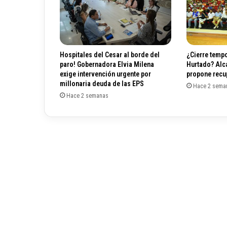
r
i
p
c
i
Hospitales del Cesar al borde del
¿Cierre tempo
ó
paro! Gobernadora Elvia Milena
Hurtado? Alc
n
exige intervención urgente por
propone recup
d
millonaria deuda de las EPS
Hace 2 sema
e
Hace 2 semanas
O
n
e
i
d
a
P
i
n
t
o
p