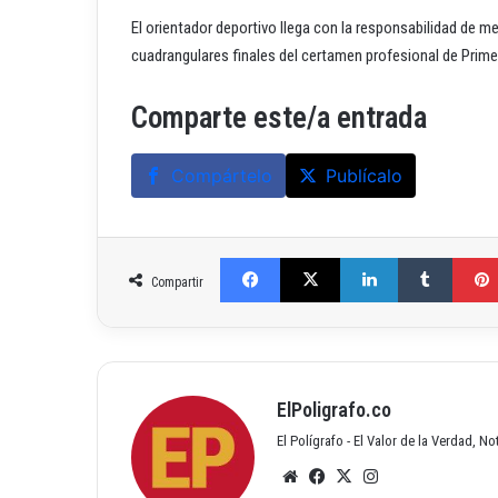
El orientador deportivo llega con la responsabilidad de mej
cuadrangulares finales del certamen profesional de Prime
Comparte este/a entrada
Compártelo
Publícalo
Facebook
X
LinkedIn
Tumblr
Compartir
ElPoligrafo.co
El Polígrafo - El Valor de la Verdad, N
Siti
Fac
X
Inst