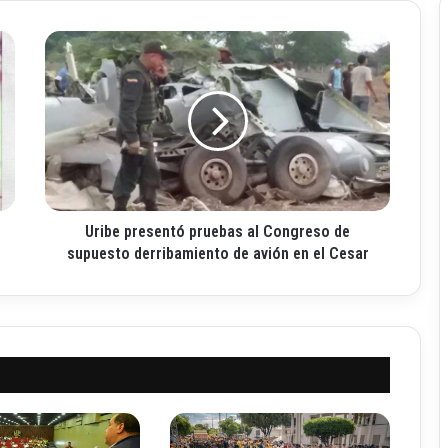
U
r
i
b
e
p
r
e
s
Uribe presentó pruebas al Congreso de
e
n
supuesto derribamiento de avión en el Cesar
t
ó
p
r
u
e
b
a
s