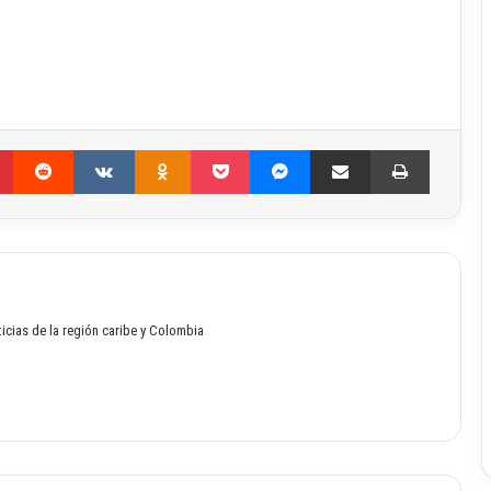
Pinterest
Reddit
VKontakte
Odnoklassniki
Pocket
Messenger
Compartir por correo electrónico
Imprimir
oticias de la región caribe y Colombia