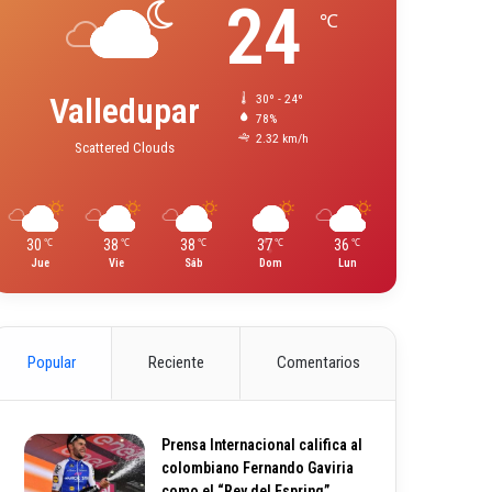
24
℃
Valledupar
30º - 24º
78%
2.32 km/h
Scattered Clouds
30
38
38
37
36
℃
℃
℃
℃
℃
Jue
Vie
Sáb
Dom
Lun
Popular
Reciente
Comentarios
Prensa Internacional califica al
colombiano Fernando Gaviria
como el “Rey del Espring”