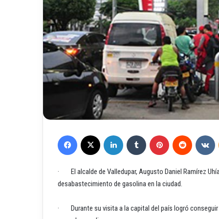
Facebook
X
LinkedIn
Tumblr
Pinterest
Reddit
VKontakte
· El alcalde de Valledupar, Augusto Daniel Ramírez Uhía
desabastecimiento de gasolina en la ciudad.
· Durante su visita a la capital del país logró consegui