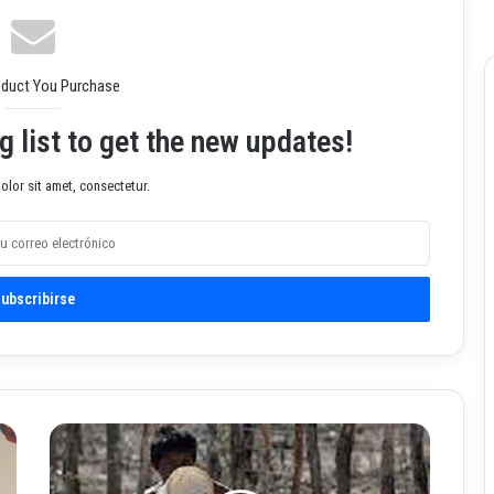
oduct You Purchase
g list to get the new updates!
lor sit amet, consectetur.
G
r
a