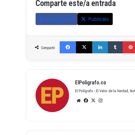
Comparte este/a entrada
Compártelo
Publícalo
Facebook
X
LinkedIn
Tumblr
Compartir
ElPoligrafo.co
El Polígrafo - El Valor de la Verdad, N
Siti
Fac
X
Inst
o
ebo
agr
we
ok
am
b