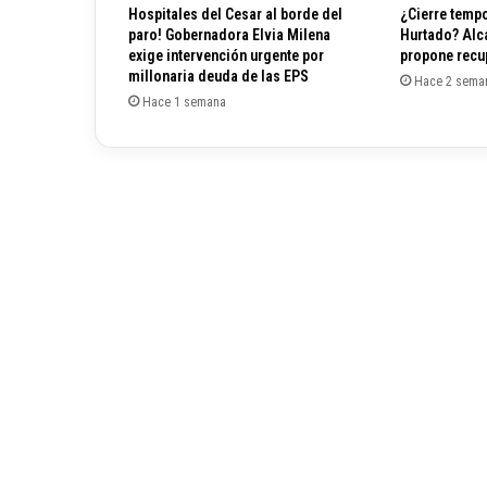
c
Hospitales del Cesar al borde del
¿Cierre tempo
o
paro! Gobernadora Elvia Milena
Hurtado? Alc
n
exige intervención urgente por
propone recup
s
millonaria deuda de las EPS
Hace 2 sema
t
Hace 1 semana
r
u
i
r
á
n
4
3
c
o
l
e
g
i
o
s
e