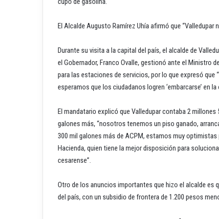
cupo de gasolina.
El Alcalde Augusto Ramírez Uhía afirmó que “Valledupar 
Durante su visita a la capital del país, el alcalde de Val
el Gobernador, Franco Ovalle, gestionó ante el Ministro 
para las estaciones de servicios, por lo que expresó que
esperamos que los ciudadanos logren ‘embarcarse’ en la cu
El mandatario explicó que Valledupar contaba 2 millones 5
galones más, “nosotros tenemos un piso ganado, arranc
300 mil galones más de ACPM, estamos muy optimistas por
Hacienda, quien tiene la mejor disposición para soluciona
cesarense”.
Otro de los anuncios importantes que hizo el alcalde e
del país, con un subsidio de frontera de 1.200 pesos men