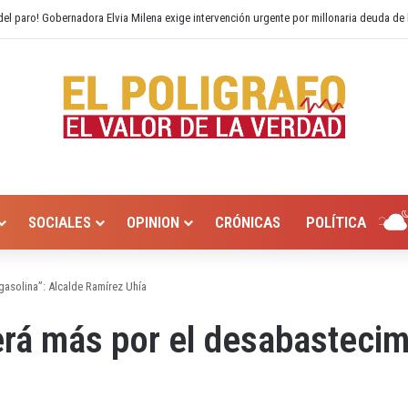
 Hurtado? Alcaldía de Valledupar propone recuperar el río Guatapurí
SOCIALES
OPINION
CRÓNICAS
POLÍTICA
asolina”: Alcalde Ramírez Uhía
rá más por el desabastecim