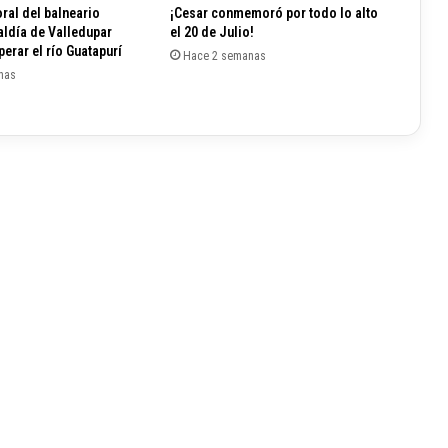
n
ral del balneario
¡Cesar conmemoró por todo lo alto
u
aldía de Valledupar
el 20 de Julio!
t
erar el río Guatapurí
Hace 2 semanas
r
nas
i
c
i
ó
n
e
n
L
a
G
u
a
j
i
r
a