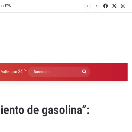
Facebook
X
Ins
℃
24
Buscar
Valledupar
por
iento de gasolina”: