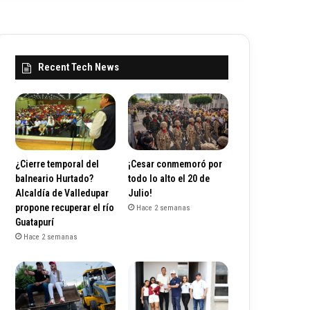
Recent Tech News
¿Cierre temporal del
¡Cesar conmemoró por
balneario Hurtado?
todo lo alto el 20 de
Alcaldía de Valledupar
Julio!
propone recuperar el río
Hace 2 semanas
Guatapurí
Hace 2 semanas