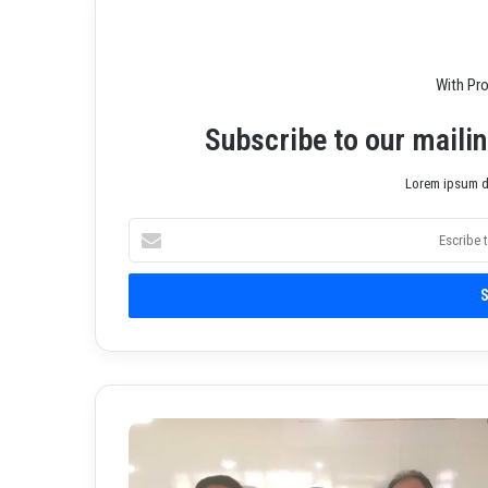
With Pr
Subscribe to our mailin
Lorem ipsum do
E
s
c
r
i
b
e
t
u
G
c
o
o
b
r