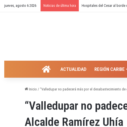
jueves, agosto 6 2026
¿Cierre temporal del balneario
Noticias de última hora
INICIO
ACTUALIDAD
REGIÓN CARIBE
Inicio
/
“Valledupar no padecerá más por el desabastecimiento de g
“Valledupar no padece
Alcalde Ramírez Uhía