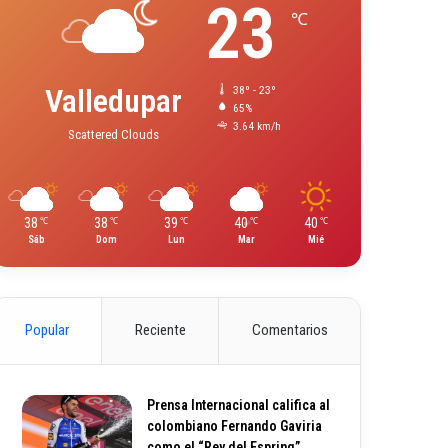
23
℃
Valledupar
38º - 23º
65%
3.64 km/h
Scattered Clouds
38
38
39
40
40
℃
℃
℃
℃
℃
Sáb
Dom
Lun
Mar
Mié
Popular
Reciente
Comentarios
Prensa Internacional califica al
colombiano Fernando Gaviria
como el “Rey del Espring”