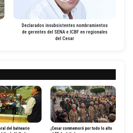
r
a
d
o
Declarados insubsistentes nombramientos
s
i
de gerentes del SENA e ICBF en regionales
n
del Cesar
s
u
b
s
i
s
t
e
n
t
e
s
n
o
ral del balneario
¡Cesar conmemoró por todo lo alto
m