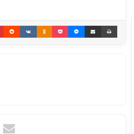
Pinterest
Reddit
VKontakte
Odnoklassniki
Pocket
Messenger
Compartir por correo electrónico
Imprimir