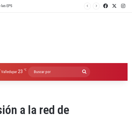
Facebook
X
Ins
e las EPS
℃
23
Buscar
Valledupar
por
ión a la red de