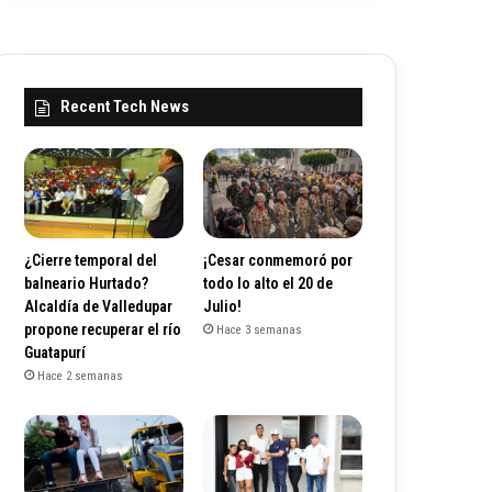
Recent Tech News
¿Cierre temporal del
¡Cesar conmemoró por
balneario Hurtado?
todo lo alto el 20 de
Alcaldía de Valledupar
Julio!
propone recuperar el río
Hace 3 semanas
Guatapurí
Hace 2 semanas