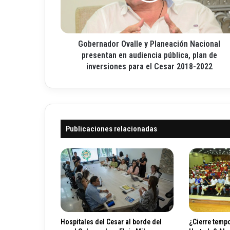
n
o
a
e
d
l
o
e
Gobernador Ovalle y Planeación Nacional
r
c
O
presentan en audiencia pública, plan de
t
v
inversiones para el Cesar 2018-2022
r
a
ó
l
n
l
i
e
c
y
o
Publicaciones relacionadas
P
l
a
n
e
a
c
i
ó
Hospitales del Cesar al borde del
¿Cierre tempo
n