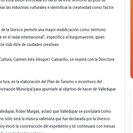
ar las industrias culturales e identificar la creatividad como factor
s de la Unesco permite una mayor visibilización como territorio
 en el radar internacional”, específico el burgomaestre, quien
e club élite de ciudades creativas.
e Cultura, Carmen Inés Vásquez Camacho, se reunirá con la Directora
uctura, en la elaboración del Plan de Turismo e incentivos del
stración Municipal para apuntarle al objetivo de hacer de Valledupar
Valledupar, Rober Murgas, aclaró que Valledupar se postulará como
 no sólo será la música vallenata que fue declarada por la Unesco
oy inició la construcción del expediente y se continuará con mesas