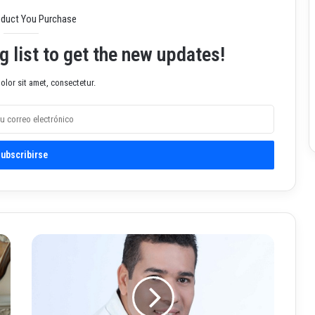
oduct You Purchase
g list to get the new updates!
lor sit amet, consectetur.
D
e
c
l
a