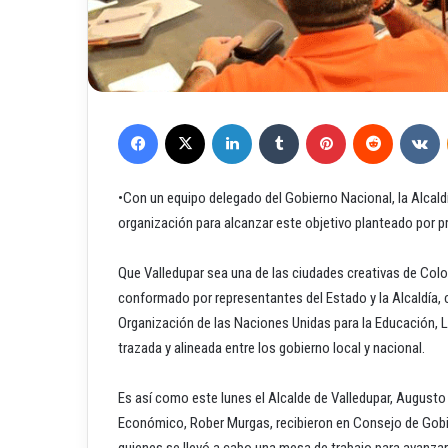
Facebook
X
LinkedIn
Tumblr
Pinterest
Reddit
VKontakte
•Con un equipo delegado del Gobierno Nacional, la Alcaldía
organización para alcanzar este objetivo planteado por p
Que Valledupar sea una de las ciudades creativas de Colo
conformado por representantes del Estado y la Alcaldía, c
Organización de las Naciones Unidas para la Educación, L
trazada y alineada entre los gobierno local y nacional.
Es así como este lunes el Alcalde de Valledupar, Augusto D
Económico, Rober Murgas, recibieron en Consejo de Gobier
quienes se llevó a cabo una mesa de trabajo para avanzar 