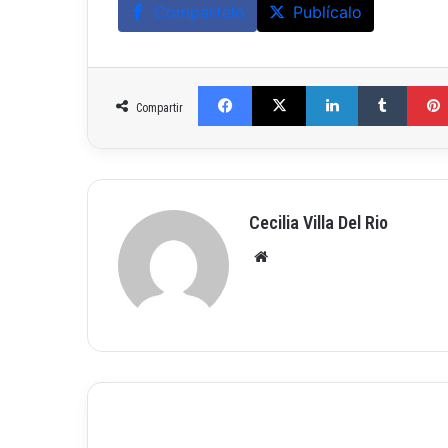
Compártelo
Publícalo
Facebook
X
LinkedIn
Tumblr
Compartir
Cecilia Villa Del Rio
Siti
o
we
b