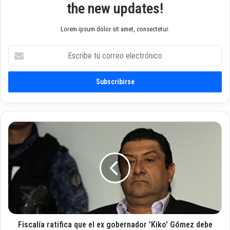
the new updates!
Lorem ipsum dolor sit amet, consectetur.
E
s
c
r
i
b
e
t
F
u
i
c
s
o
c
r
a
r
l
e
í
o
a
e
r
l
Fiscalía ratifica que el ex gobernador 'Kiko' Gómez debe
a