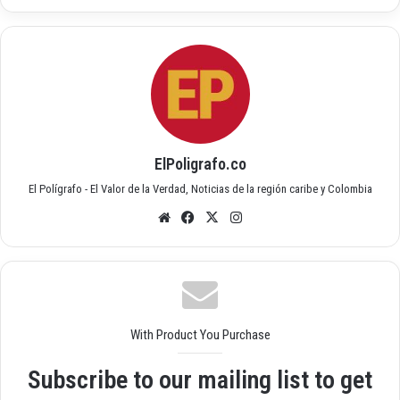
ElPoligrafo.co
El Polígrafo - El Valor de la Verdad, Noticias de la región caribe y Colombia
Siti
Fac
X
Inst
o
ebo
agr
we
ok
am
b
With Product You Purchase
Subscribe to our mailing list to get