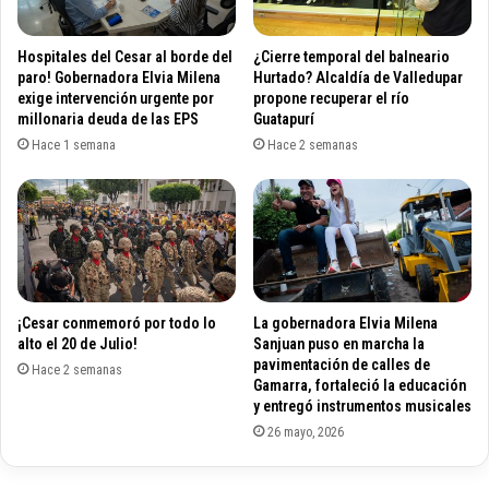
o
e
r
n
'
R
Hospitales del Cesar al borde del
¿Cierre temporal del balneario
K
i
paro! Gobernadora Elvia Milena
Hurtado? Alcaldía de Valledupar
i
o
exige intervención urgente por
propone recuperar el río
k
millonaria deuda de las EPS
Guatapurí
h
o
a
Hace 1 semana
Hace 2 semanas
'
c
G
h
ó
a
m
e
z
d
¡Cesar conmemoró por todo lo
La gobernadora Elvia Milena
e
alto el 20 de Julio!
Sanjuan puso en marcha la
b
pavimentación de calles de
e
Hace 2 semanas
Gamarra, fortaleció la educación
s
y entregó instrumentos musicales
e
26 mayo, 2026
g
u
i