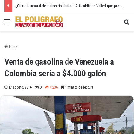
¿Cierre temporal del balneario Hurtado? Alcaldía de Valledupar propone recuperar el río Guatapurí
Menú
Bu
Inicio
Venta de gasolina de Venezuela a
Colombia sería a $4.000 galón
17 agosto, 2016
0
4.236
1 minuto de lectura