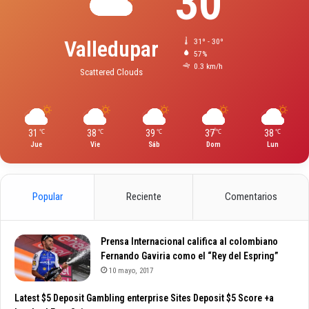
30
Valledupar
31º - 30º
57%
0.3 km/h
Scattered Clouds
31
38
39
37
38
℃
℃
℃
℃
℃
Jue
Vie
Sáb
Dom
Lun
Popular
Reciente
Comentarios
Prensa Internacional califica al colombiano
Fernando Gaviria como el “Rey del Espring”
10 mayo, 2017
Latest $5 Deposit Gambling enterprise Sites Deposit $5 Score +a