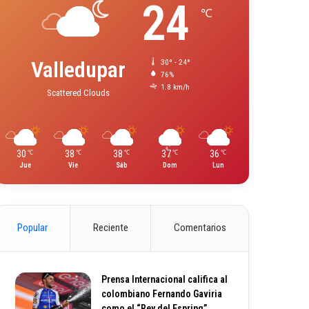
24
℃
Valledupar
30º - 24º
76%
1.8 km/h
Scattered Clouds
30
38
38
37
36
℃
℃
℃
℃
℃
Jue
Vie
Sáb
Dom
Lun
Popular
Reciente
Comentarios
Prensa Internacional califica al
colombiano Fernando Gaviria
como el “Rey del Espring”