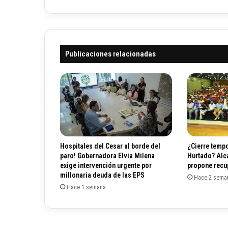
s
ó
t
n
r
i
a
c
l
o
Publicaciones relacionadas
i
a
a
l
e
y
q
u
e
Hospitales del Cesar al borde del
¿Cierre tempo
o
paro! Gobernadora Elvia Milena
Hurtado? Alc
b
exige intervención urgente por
propone recup
l
millonaria deuda de las EPS
Hace 2 sema
i
Hace 1 semana
g
a
a
G