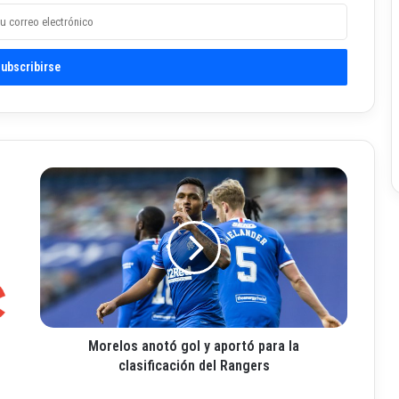
M
o
r
e
l
o
s
a
n
Morelos anotó gol y aportó para la
o
t
clasificación del Rangers
ó