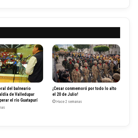
g
o
l
y
a
p
o
r
t
ó
p
a
r
a
ral del balneario
¡Cesar conmemoró por todo lo alto
l
aldía de Valledupar
el 20 de Julio!
a
erar el río Guatapurí
Hace 2 semanas
c
nas
l
a
s
i
f