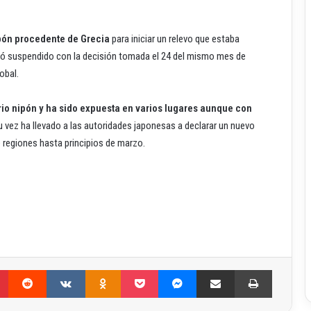
apón procedente de Grecia
para iniciar un relevo que estaba
edó suspendido con la decisión tomada el 24 del mismo mes de
obal.
rio nipón y ha sido expuesta en varios lugares aunque con
 vez ha llevado a las autoridades japonesas a declarar un nuevo
 regiones hasta principios de marzo.
Pinterest
Reddit
VKontakte
Odnoklassniki
Pocket
Messenger
Compartir por correo electrónico
Imprimir