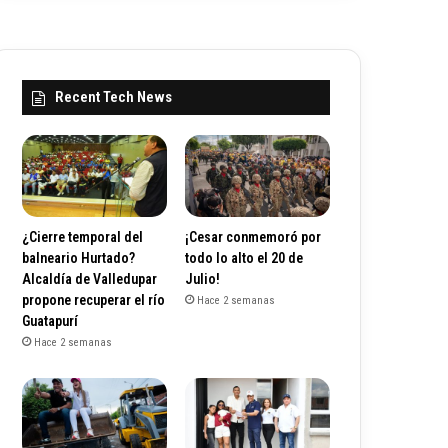
Recent Tech News
¿Cierre temporal del
¡Cesar conmemoró por
balneario Hurtado?
todo lo alto el 20 de
Alcaldía de Valledupar
Julio!
propone recuperar el río
Hace 2 semanas
Guatapurí
Hace 2 semanas