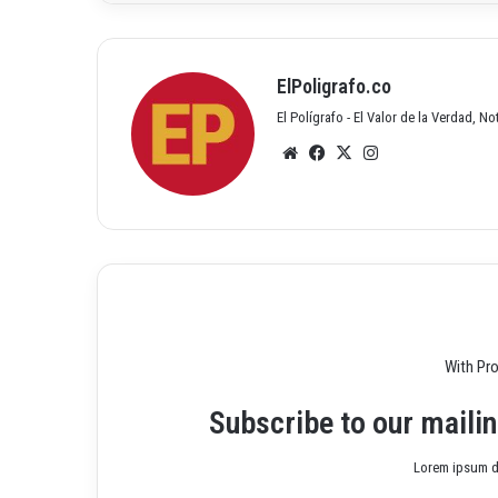
ElPoligrafo.co
El Polígrafo - El Valor de la Verdad, N
Siti
Fac
X
Inst
o
ebo
agr
we
ok
am
b
With Pr
Subscribe to our mailin
Lorem ipsum do