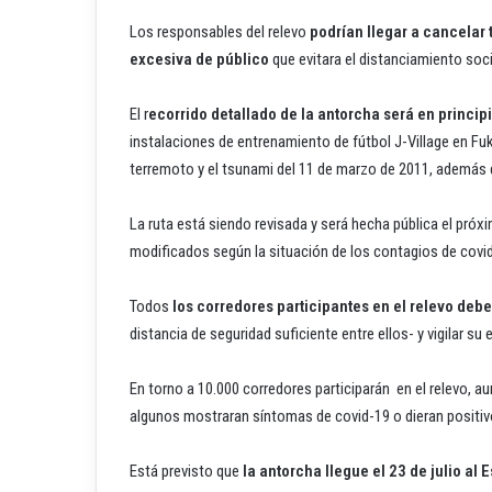
Los responsables del relevo
podrían llegar a cancelar
excesiva de público
que evitara el distanciamiento soc
El r
ecorrido detallado de la antorcha será en princi
instalaciones de entrenamiento de fútbol J-Village en Fu
terremoto y el tsunami del 11 de marzo de 2011, además d
La ruta está siendo revisada y será hecha pública el pró
modificados según la situación de los contagios de covid
Todos
los corredores participantes en el relevo deb
distancia de seguridad suficiente entre ellos- y vigilar s
En torno a 10.000 corredores participarán en el relevo, a
algunos mostraran síntomas de covid-19 o dieran positi
Está previsto que
la antorcha llegue el 23 de julio al