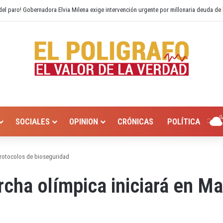
 Hurtado? Alcaldía de Valledupar propone recuperar el río Guatapurí
SOCIALES
OPINION
CRÓNICAS
POLÍTICA
 protocolos de bioseguridad
orcha olímpica iniciará en M