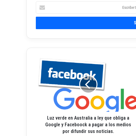
E
s
c
r
i
b
e
t
u
L
c
u
o
z
r
v
r
e
e
r
o
d
e
e
l
e
e
Luz verde en Australia a ley que obliga a
n
c
A
Google y Faceboock a pagar a los medios
t
u
por difundir sus noticias.
r