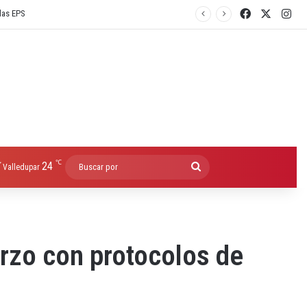
Facebook
X
Ins
℃
24
Buscar
Valledupar
por
arzo con protocolos de