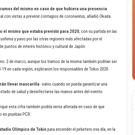
 tramos del mismo en caso de que hubiera una presencia
ial con vistas a prevenir contagios de coronavirus, añadió Okada.
pio el mismo que estaba previsto para 2020
, con su partida en las
kushima y paso por las otras regiones más afectadas por el
e puntos de interés histórico y cultural de Japón.
ximo 2 de marzo, aunque los tramos de la misma también podrían ser
-19 en cada región, explicaron los responsables de Tokio 2020.
erán llevar mascarilla
-salvo cuando se pueda garantizar una
u estado de salud y desinfectarse las manos antes del evento.
unque esta cifra también podría verse alterada en caso de que
vo en pruebas PCR.
 Estadio Olímpico de Tokio
para encender el pebetero ese día, en la