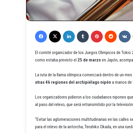
Facebook
X
LinkedIn
Tumblr
Pinterest
Reddit
VKontakte
E
l comité organizador de los Juegos Olimpicos de Tokio 
como estaba previsto el
25 de marzo
en Japón, acompañ
La ruta de la llama olímpica comenzará dentro de un mes 
otras 46 regiones del archipiélago nipón
a manos de l
Los organizadores pidieron a los ciudadanos nipones que
al paso del relevo, que será retransmitido por la televisió
“Evitar las aglomeraciones multitudinarias en las calles 
para el relevo de la antorcha, Teruhiko Okada, en una rue