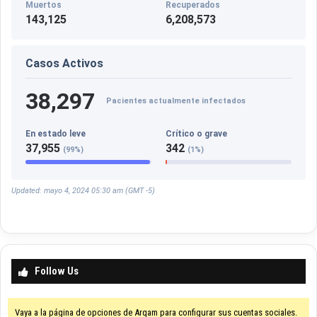
Muertos
Recuperados
143,125
6,208,573
Casos Activos
38,297
Pacientes actualmente infectados
En estado leve
Crítico o grave
37,955
342
(99%)
(1%)
Updated: mayo 4, 2024 05:30 am (GMT -5)
Follow Us
Vaya a la página de opciones de Arqam para configurar sus cuentas sociales.