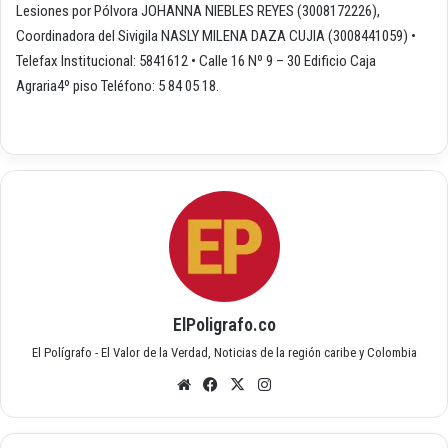
Lesiones por Pólvora JOHANNA NIEBLES REYES (3008172226),
Coordinadora del Sivigila NASLY MILENA DAZA CUJIA (3008441059) •
Telefax Institucional: 5841612 • Calle 16 Nº 9 – 30 Edificio Caja
Agraria4º piso Teléfono: 5 84 05 18.
ElPoligrafo.co
El Polígrafo - El Valor de la Verdad, Noticias de la región caribe y Colombia
Siti
Fac
X
Inst
o
ebo
agr
we
ok
am