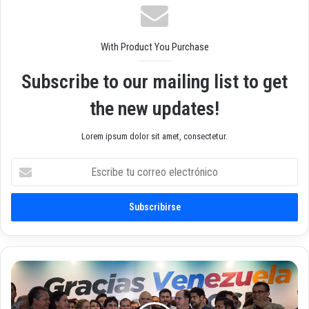
b
With Product You Purchase
Subscribe to our mailing list to get
the new updates!
Lorem ipsum dolor sit amet, consectetur.
E
s
c
r
i
b
e
t
O
u
p
c
o