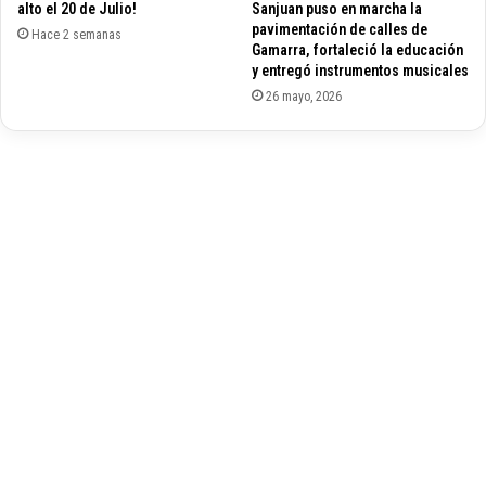
alto el 20 de Julio!
Sanjuan puso en marcha la
o
a
pavimentación de calles de
r
Hace 2 semanas
r
Gamarra, fortaleció la educación
í
y entregó instrumentos musicales
a
26 mayo, 2026
c
a
l
i
f
i
c
a
d
a
e
n
V
e
n
e
z