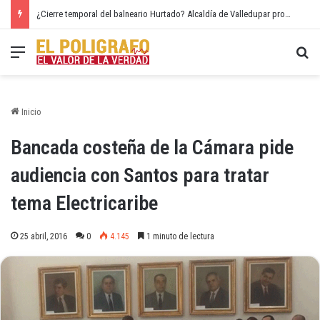
¿Cierre temporal del balneario Hurtado? Alcaldía de Valledupar propone recuperar el río Guatapurí
Menú
Bu
Inicio
Bancada costeña de la Cámara pide
audiencia con Santos para tratar
tema Electricaribe
25 abril, 2016
0
4.145
1 minuto de lectura