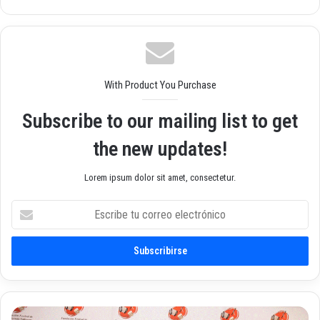
o
we
b
With Product You Purchase
Subscribe to our mailing list to get
the new updates!
Lorem ipsum dolor sit amet, consectetur.
E
s
c
r
i
b
e
t
‘