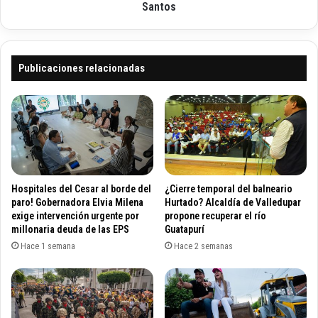
g
p
Santos
a
a
n
z
ó
y
c
p
Publicaciones relacionadas
o
o
n
s
c
c
u
o
r
n
s
f
o
l
d
i
Hospitales del Cesar al borde del
¿Cierre temporal del balneario
e
c
paro! Gobernadora Elvia Milena
Hurtado? Alcaldía de Valledupar
p
t
exige intervención urgente por
propone recuperar el río
i
millonaria deuda de las EPS
Guatapurí
o
n
d
Hace 1 semana
Hace 2 semanas
t
e
u
s
r
i
a
g
i