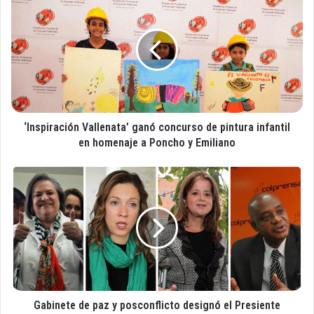
u
I
c
n
o
s
r
p
r
i
e
r
o
a
e
c
l
‘Inspiración Vallenata’ ganó concurso de pintura infantil
i
e
ó
en homenaje a Poncho y Emiliano
c
n
t
V
G
r
a
a
ó
l
b
n
l
i
i
e
n
c
n
e
o
a
t
t
e
a
d
’
Gabinete de paz y posconflicto designó el Presiente
e