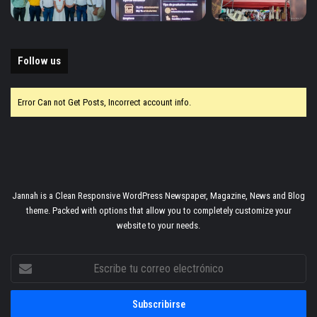
Follow us
Error Can not Get Posts, Incorrect account info.
Jannah is a Clean Responsive WordPress Newspaper, Magazine, News and Blog
theme. Packed with options that allow you to completely customize your
website to your needs.
Escribe
tu
correo
electrónico