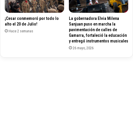
n
n
ó
f
e
¡Cesar conmemoró por todo lo
La gobernadora Elvia Milena
a
l
alto el 20 de Julio!
Sanjuan puso en marcha la
n
P
pavimentación de calles de
t
Hace 2 semanas
r
Gamarra, fortaleció la educación
i
e
y entregó instrumentos musicales
l
s
26 mayo, 2026
e
i
n
e
h
n
o
t
m
e
e
S
n
a
a
n
j
t
e
o
a
s
P
o
n