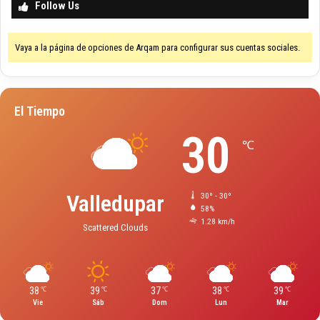
Follow Us
Vaya a la página de opciones de Arqam para configurar sus cuentas sociales.
El Tiempo
30
℃
Valledupar
30º - 30º
58%
1.28 km/h
Scattered Clouds
38
39
37
38
39
℃
℃
℃
℃
℃
Vie
Sáb
Dom
Lun
Mar