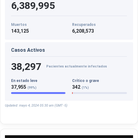
6,389,995
Muertos
Recuperados
143,125
6,208,573
Casos Activos
38,297
Pacientes actualmente infectados
En estado leve
Crítico o grave
37,955
342
(99%)
(1%)
Updated: mayo 4, 2024 05:30 am (GMT -5)