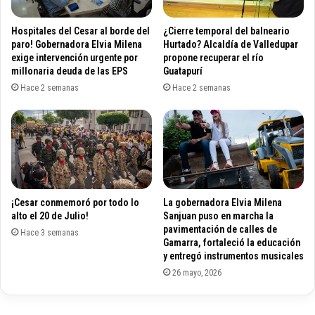
a
t
l
e
Hospitales del Cesar al borde del
¿Cierre temporal del balneario
l
m
paro! Gobernadora Elvia Milena
Hurtado? Alcaldía de Valledupar
e
a
exige intervención urgente por
propone recuperar el río
n
millonaria deuda de las EPS
Guatapurí
s
a
a
Hace 2 semanas
Hace 2 semanas
t
b
o
o
n
r
o
d
t
a
e
d
n
o
¡Cesar conmemoró por todo lo
La gobernadora Elvia Milena
d
s
alto el 20 de Julio!
Sanjuan puso en marcha la
r
p
pavimentación de calles de
á
Hace 3 semanas
o
Gamarra, fortaleció la educación
c
r
y entregó instrumentos musicales
o
l
26 mayo, 2026
s
a
t
v
o
i