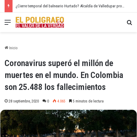
¿Cierre temporal del balneario Hurtado? Alcaldía de Valledupar propone recuperar el río Guatapurí
Menú
Bu
Inicio
Coronavirus superó el millón de
muertes en el mundo. En Colombia
son 25.488 los fallecimientos
28 septiembre, 2020
0
4.065
5 minutos de lectura