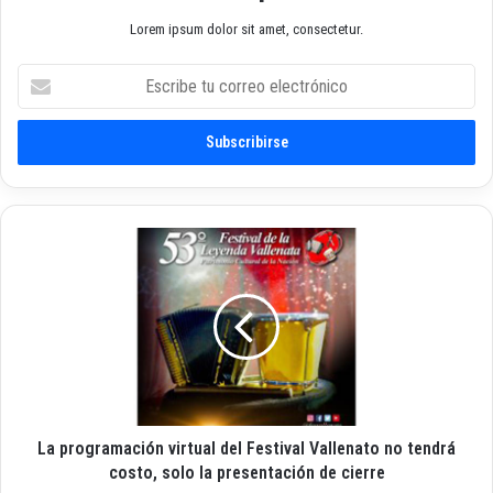
Lorem ipsum dolor sit amet, consectetur.
E
s
c
r
i
b
e
t
L
u
a
c
p
o
r
r
o
r
g
e
r
o
a
e
m
l
La programación virtual del Festival Vallenato no tendrá
a
e
c
costo, solo la presentación de cierre
c