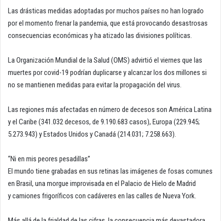
Las drásticas medidas adoptadas por muchos países no han logrado
por el momento frenar la pandemia, que está provocando desastrosas
consecuencias económicas y ha atizado las divisiones políticas.
La Organización Mundial de la Salud (OMS) advirtió el viernes que las
muertes por covid-19 podrían duplicarse y alcanzar los dos millones si
no se mantienen medidas para evitar la propagación del virus.
Las regiones más afectadas en número de decesos son América Latina
y el Caribe (341.032 decesos, de 9.190.683 casos), Europa (229.945;
5.273.943) y Estados Unidos y Canadá (214.031; 7.258.663).
“Ni en mis peores pesadillas”
El mundo tiene grabadas en sus retinas las imágenes de fosas comunes
en Brasil, una morgue improvisada en el Palacio de Hielo de Madrid
y camiones frigoríficos con cadáveres en las calles de Nueva York.
Más allá de la frialdad de las cifras, la consecuencia más devastadora