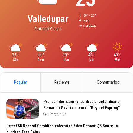
Valledupar
38º - 23º
64%
3.4 km/h
Scattered Clouds
38
38
39
40
40
℃
℃
℃
℃
℃
Sáb
Dom
Lun
Mar
Mié
Popular
Reciente
Comentarios
Prensa Internacional califica al colombiano
Fernando Gaviria como el “Rey del Espring”
10 mayo, 2017
Latest $5 Deposit Gambling enterprise Sites Deposit $5 Score +a
hundred Free Spins