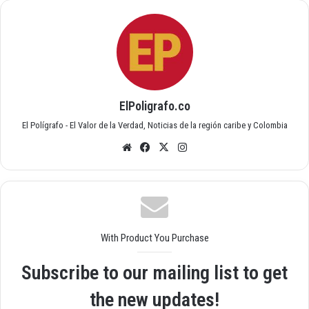
ElPoligrafo.co
El Polígrafo - El Valor de la Verdad, Noticias de la región caribe y Colombia
Siti
Fac
X
Inst
o
ebo
agr
we
ok
am
b
With Product You Purchase
Subscribe to our mailing list to get
the new updates!