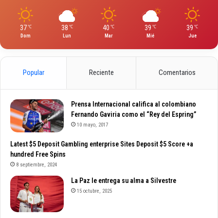
37
38
40
39
39
℃
℃
℃
℃
℃
Dom
Lun
Mar
Mié
Jue
Popular
Reciente
Comentarios
Prensa Internacional califica al colombiano
Fernando Gaviria como el “Rey del Espring”
10 mayo, 2017
Latest $5 Deposit Gambling enterprise Sites Deposit $5 Score +a
hundred Free Spins
8 septiembre, 2024
La Paz le entrega su alma a Silvestre
15 octubre, 2025