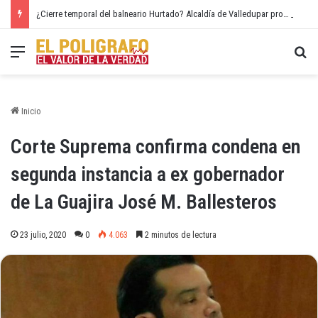
¿Cierre temporal del balneario Hurtado? Alcaldía de Valledupar propone recuperar el río Guatapurí
Menú
Bu
Inicio
Corte Suprema confirma condena en
segunda instancia a ex gobernador
de La Guajira José M. Ballesteros
23 julio, 2020
0
4.063
2 minutos de lectura