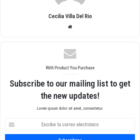
Cecilia Villa Del Rio
Siti
o
we
b
With Product You Purchase
Subscribe to our mailing list to get
the new updates!
Lorem ipsum dolor sit amet, consectetur.
E
s
c