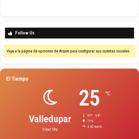
Follow Us
Vaya a la página de opciones de Arqam para configurar sus cuentas sociales.
El Tiempo
25
℃
Valledupar
37º - 24º
71%
4.42 km/h
Clear Sky