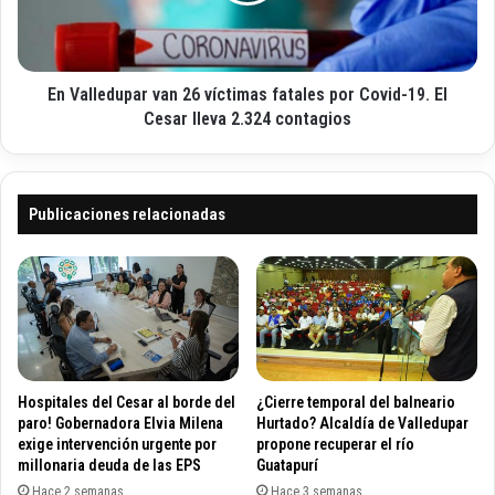
l
o
i
e
o
d
n
u
e
En Valledupar van 26 víctimas fatales por Covid-19. El
p
s
a
Cesar lleva 2.324 contagios
p
r
a
v
r
a
a
n
Publicaciones relacionadas
r
2
e
6
g
v
r
í
e
c
s
t
a
i
r
m
Hospitales del Cesar al borde del
¿Cierre temporal del balneario
a
a
paro! Gobernadora Elvia Milena
Hurtado? Alcaldía de Valledupar
l
s
exige intervención urgente por
propone recuperar el río
a
millonaria deuda de las EPS
Guatapurí
f
e
a
Hace 2 semanas
Hace 3 semanas