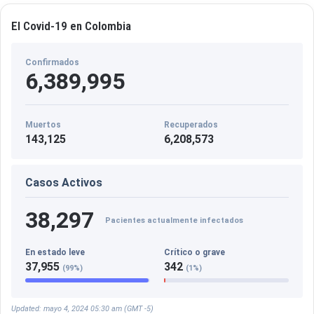
El Covid-19 en Colombia
Confirmados
6,389,995
Muertos
Recuperados
143,125
6,208,573
Casos Activos
38,297
Pacientes actualmente infectados
En estado leve
Crítico o grave
37,955
342
(99%)
(1%)
Updated: mayo 4, 2024 05:30 am (GMT -5)