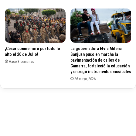
d
t
u
a
c
l
a
e
c
s
i
p
ó
o
¡Cesar conmemoró por todo lo
La gobernadora Elvia Milena
n
r
alto el 20 de Julio!
Sanjuan puso en marcha la
p
C
pavimentación de calles de
r
Hace 3 semanas
o
Gamarra, fortaleció la educación
e
v
y entregó instrumentos musicales
s
i
26 mayo, 2026
e
d
n
-
c
1
i
9
a
.
l
E
,
l
a
C
d
e