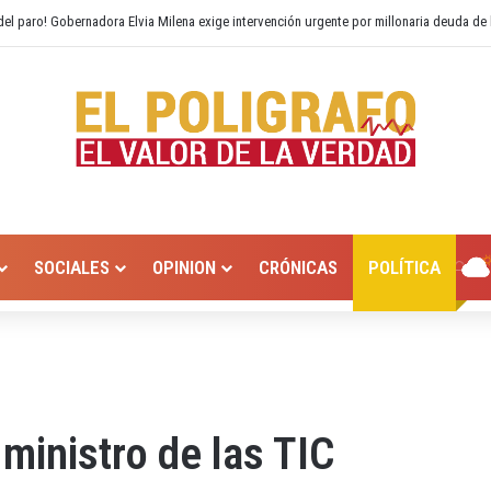
 Hurtado? Alcaldía de Valledupar propone recuperar el río Guatapurí
SOCIALES
OPINION
CRÓNICAS
POLÍTICA
ministro de las TIC