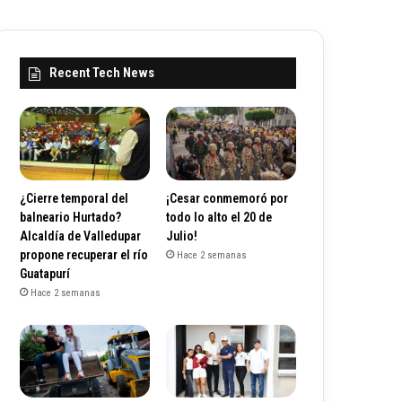
Recent Tech News
¿Cierre temporal del
¡Cesar conmemoró por
balneario Hurtado?
todo lo alto el 20 de
Alcaldía de Valledupar
Julio!
propone recuperar el río
Hace 2 semanas
Guatapurí
Hace 2 semanas