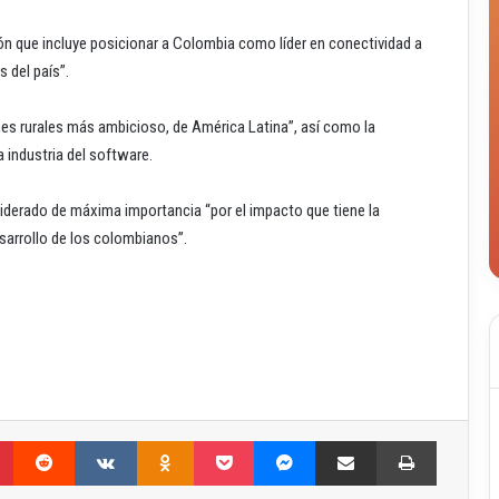
ión que incluye posicionar a Colombia como líder en conectividad a
 del país”.
s rurales más ambicioso, de América Latina”, así como la
a industria del software.
iderado de máxima importancia “por el impacto que tiene la
esarrollo de los colombianos”.
Pinterest
Reddit
VKontakte
Odnoklassniki
Pocket
Messenger
Compartir por correo electrónico
Imprimir