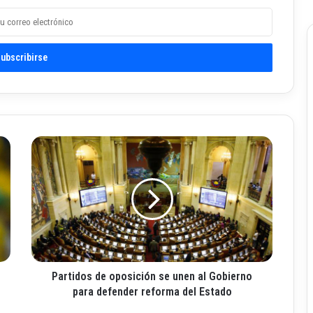
P
a
r
t
i
d
o
s
d
Partidos de oposición se unen al Gobierno
e
o
para defender reforma del Estado
p