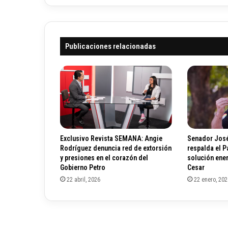
t
ó
e
n
ñ
i
o
c
Publicaciones relacionadas
s
o
a
l
a
s
e
l
e
c
Exclusivo Revista SEMANA: Angie
Senador José
c
Rodríguez denuncia red de extorsión
respalda el 
i
y presiones en el corazón del
solución ener
ó
Gobierno Petro
Cesar
n
22 abril, 2026
22 enero, 202
C
o
l
o