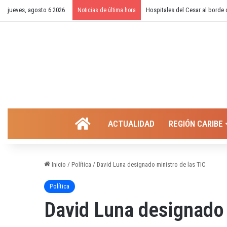
jueves, agosto 6 2026
¿Cierre temporal del balneario
Noticias de última hora
INICIO
ACTUALIDAD
REGIÓN CARIBE
Inicio
/
Política
/
David Luna designado ministro de las TIC
Política
David Luna designado 