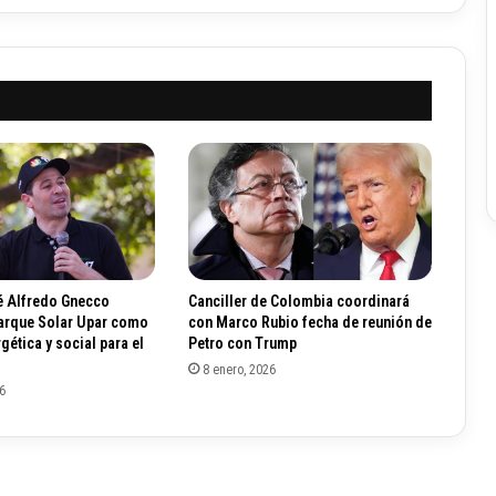
o
s
i
c
i
ó
n
s
e
u
n
e
n
 Alfredo Gnecco
Canciller de Colombia coordinará
a
Parque Solar Upar como
con Marco Rubio fecha de reunión de
l
gética y social para el
Petro con Trump
G
8 enero, 2026
o
6
b
i
e
r