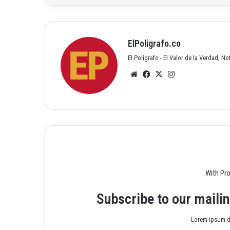
ElPoligrafo.co
El Polígrafo - El Valor de la Verdad, N
Siti
Fac
X
Inst
o
ebo
agr
we
ok
am
b
With Pr
Subscribe to our mailin
Lorem ipsum do