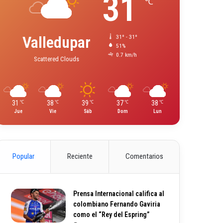
31
℃
Valledupar
31º - 31º
51%
0.7 km/h
Scattered Clouds
31
38
39
37
38
℃
℃
℃
℃
℃
Jue
Vie
Sáb
Dom
Lun
Popular
Reciente
Comentarios
Prensa Internacional califica al
colombiano Fernando Gaviria
como el “Rey del Espring”