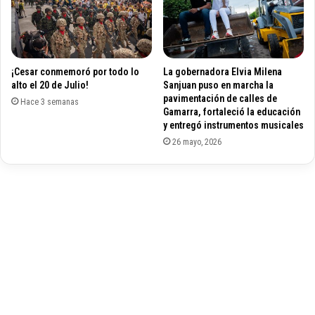
l
y
a
e
s
m
T
b
I
¡Cesar conmemoró por todo lo
La gobernadora Elvia Milena
a
C
alto el 20 de Julio!
Sanjuan puso en marcha la
j
pavimentación de calles de
a
Hace 3 semanas
Gamarra, fortaleció la educación
d
y entregó instrumentos musicales
a
26 mayo, 2026
s