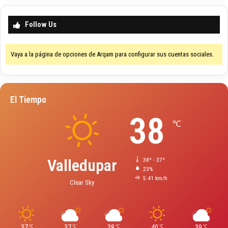
Follow Us
Vaya a la página de opciones de Arqam para configurar sus cuentas sociales.
El Tiempo
38
℃
Valledupar
38º - 37º
23%
5.41 km/h
Clear Sky
37
37
38
40
39
℃
℃
℃
℃
℃