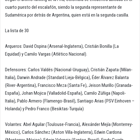
cuarto puesto del escalafón, siendo la segunda representante de
Sudamérica por detrás de Argentina, quien está en la segunda casilla.
La lista de 30
Arqueros: David Ospina (Arsenal-Inglaterra), Cristián Bonilla (La
Equidad) y Camilo Vargas (Atlético Nacional).
Defensores: Carlos Valdés (Nacional-Uruguay), Cristián Zapata (Milan-
Italia), Darwin Andrade (Standard Lieja-Bélgica), Éder Álvarez Balanta
(River-Argentina), Francisco Meza (Santa Fe), Jeison Murillo (Granada-
España), Johan Mojica (Valladolid-España), Camilo Zúñiga (Napoli-
Italia), Pablo Armero (Flamengo-Brasil), Santiago Arias (PSV Einhoven –
Holanda) y Pedro Franco (Besiktas-Turquía)
Volantes: Abel Aguilar (Toulouse-Francia), Alexánder Mejía (Monterrey-
México), Carlos Sánchez (Aston Villa-Inglaterra), Edwin Cardona
(Monterrey-México), Edwin Valencia (Santos-Brasil), Fredy Guarín