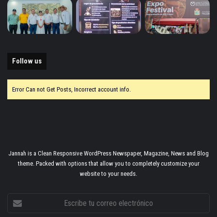
Follow us
Error Can not Get Posts, Incorrect account info.
Jannah is a Clean Responsive WordPress Newspaper, Magazine, News and Blog
theme. Packed with options that allow you to completely customize your
website to your needs.
Escribe
tu