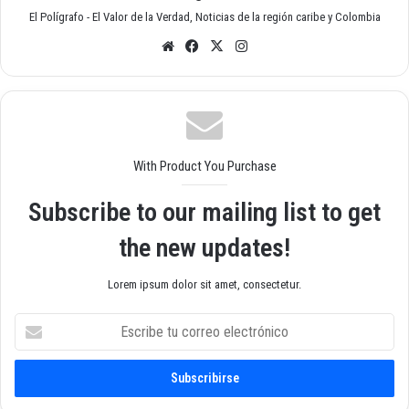
El Polígrafo - El Valor de la Verdad, Noticias de la región caribe y Colombia
Siti
Fac
X
Inst
o
ebo
agr
we
ok
am
b
With Product You Purchase
Subscribe to our mailing list to get
the new updates!
Lorem ipsum dolor sit amet, consectetur.
E
s
c
r
i