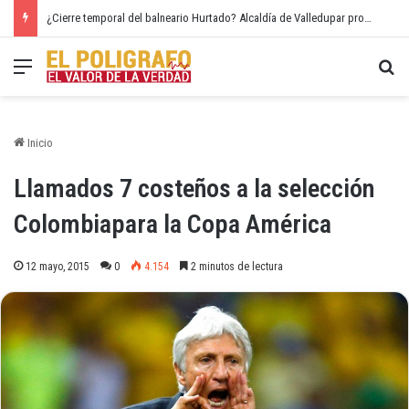
¿Cierre temporal del balneario Hurtado? Alcaldía de Valledupar propone recuperar el río Guatapurí
Menú
Bu
Inicio
Llamados 7 costeños a la selección
Colombiapara la Copa América
12 mayo, 2015
0
4.154
2 minutos de lectura