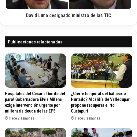
e
n
l
a
g
David Luna designado ministro de las TIC
d
a
e
b
s
i
i
n
g
Publicaciones relacionadas
e
n
t
a
e
d
p
o
r
m
e
i
s
n
i
i
Hospitales del Cesar al borde del
¿Cierre temporal del balneario
d
s
paro! Gobernadora Elvia Milena
Hurtado? Alcaldía de Valledupar
e
t
exige intervención urgente por
propone recuperar el río
n
millonaria deuda de las EPS
Guatapurí
r
c
o
Hace 2 semanas
Hace 3 semanas
i
d
a
e
l