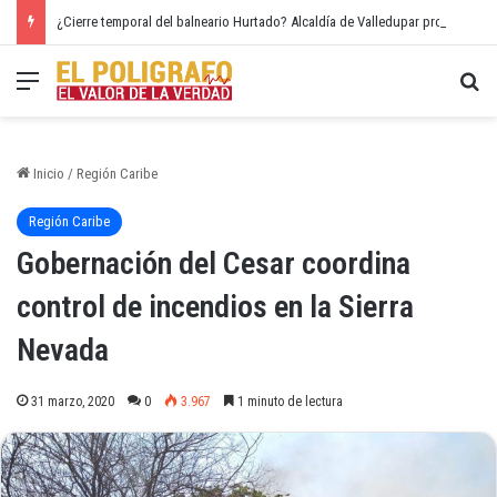
¿Cierre temporal del balneario Hurtado? Alcaldía de Valledupar propone recuperar el río Guatapurí
Menú
Bu
Inicio
/
Región Caribe
Región Caribe
Gobernación del Cesar coordina
control de incendios en la Sierra
Nevada
31 marzo, 2020
0
3.967
1 minuto de lectura