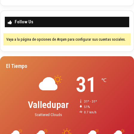
Follow Us
Vaya a la página de opciones de Arqam para configurar sus cuentas sociales.
El Tiempo
31
℃
Valledupar
31º - 31º
51%
0.7 km/h
Scattered Clouds