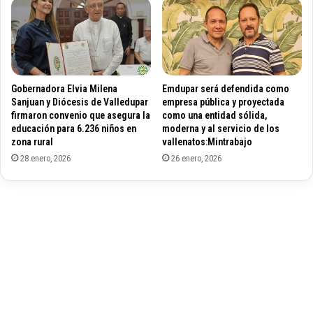
r
a
p
c
a
o
r
m
a
e
t
r
Gobernadora Elvia Milena
Emdupar será defendida como
r
c
Sanjuan y Diócesis de Valledupar
empresa pública y proyectada
a
i
firmaron convenio que asegura la
como una entidad sólida,
t
a
educación para 6.236 niños en
moderna y al servicio de los
a
n
zona rural
vallenatos:Mintrabajo
r
t
28 enero, 2026
26 enero, 2026
p
e
a
s
c
t
i
r
e
a
n
n
t
s
e
p
s
o
c
r
o
t