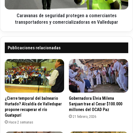
r
a
a
s
e
Caravanas de seguridad protegen a comerciantes
d
m
e
transportadores y comercializadoras en Valledupar
e
s
d
e
i
g
c
u
Publicaciones relacionadas
a
r
m
i
e
d
n
a
t
d
o
p
s
r
a
o
¿Cierre temporal del balneario
Gobernadora Elvia Milena
l
t
Hurtado? Alcaldía de Valledupar
Sanjuan trae al Cesar $100.000
C
e
propone recuperar el río
millones del OCAD Paz
e
Guatapurí
g
21 febrero, 2026
s
e
Hace 2 semanas
a
n