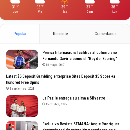
31
38
39
37
38
℃
℃
℃
℃
℃
Jue
Vie
Sáb
Dom
Lun
Popular
Reciente
Comentarios
Prensa Internacional califica al colombiano
Fernando Gaviria como el “Rey del Espring”
10 mayo, 2017
Latest $5 Deposit Gambling enterprise Sites Deposit $5 Score +a
hundred Free Spins
8 septiembre, 2024
La Paz le entrega su alma a Silvestre
15 octubre, 2025
Exclusivo Revista SEMANA: Angie Rodríguez
denuncia red de extorsión y presiones en el