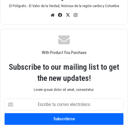
El Polígrafo - El Valor de la Verdad, Noticias de la región caribe y Colombia
Siti
Fac
X
Inst
o
ebo
agr
we
ok
am
b
With Product You Purchase
Subscribe to our mailing list to get
the new updates!
Lorem ipsum dolor sit amet, consectetur.
E
s
c
r
i