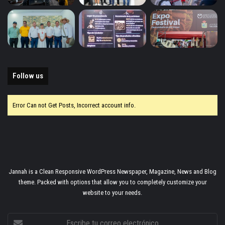
Follow us
Error Can not Get Posts, Incorrect account info.
Jannah is a Clean Responsive WordPress Newspaper, Magazine, News and Blog
theme. Packed with options that allow you to completely customize your
website to your needs.
Escribe