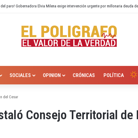
o Hurtado? Alcaldía de Valledupar propone recuperar el río Guatapurí
SOCIALES
OPINION
CRÓNICAS
POLÍTICA
ón del Cesar
taló Consejo Territorial de