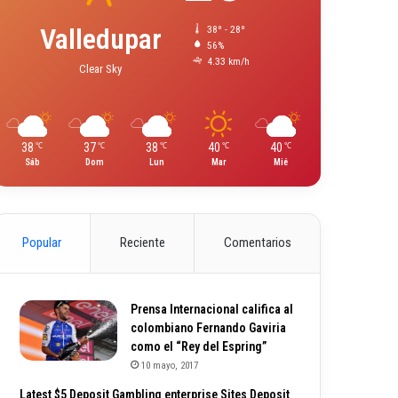
Valledupar
38º - 28º
56%
4.33 km/h
Clear Sky
38
37
38
40
40
℃
℃
℃
℃
℃
Sáb
Dom
Lun
Mar
Mié
Popular
Reciente
Comentarios
Prensa Internacional califica al
colombiano Fernando Gaviria
como el “Rey del Espring”
10 mayo, 2017
Latest $5 Deposit Gambling enterprise Sites Deposit