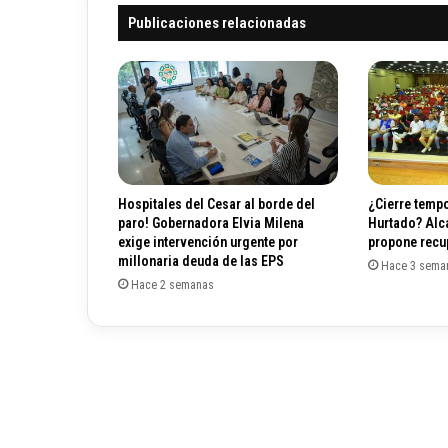
s
o
Publicaciones relacionadas
a
r
s
e
b
e
n
e
f
Hospitales del Cesar al borde del
¿Cierre tempo
i
paro! Gobernadora Elvia Milena
Hurtado? Alc
c
exige intervención urgente por
propone recup
i
millonaria deuda de las EPS
Hace 3 sema
a
Hace 2 semanas
n
c
o
n
l
a
r
e