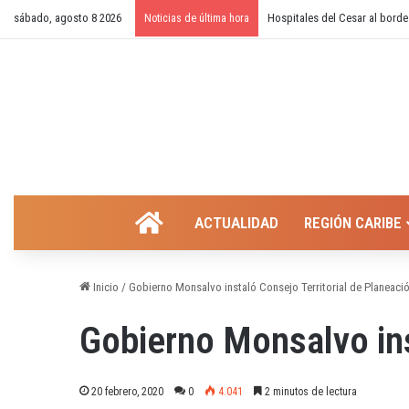
sábado, agosto 8 2026
¿Cierre temporal del balneari
Noticias de última hora
INICIO
ACTUALIDAD
REGIÓN CARIBE
Inicio
/
Gobierno Monsalvo instaló Consejo Territorial de Planeaci
Gobierno Monsalvo ins
20 febrero, 2020
0
4.041
2 minutos de lectura