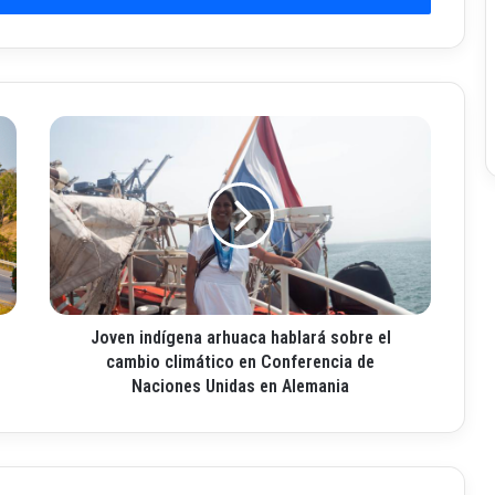
J
o
v
e
n
i
n
d
í
Joven indígena arhuaca hablará sobre el
g
e
cambio climático en Conferencia de
n
Naciones Unidas en Alemania
a
a
r
h