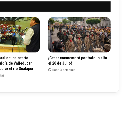
u
a
c
a
h
a
b
l
a
r
ral del balneario
¡Cesar conmemoró por todo lo alto
á
aldía de Valledupar
el 20 de Julio!
s
erar el río Guatapurí
Hace 3 semanas
o
nas
b
r
e
e
l
c
a
m
b