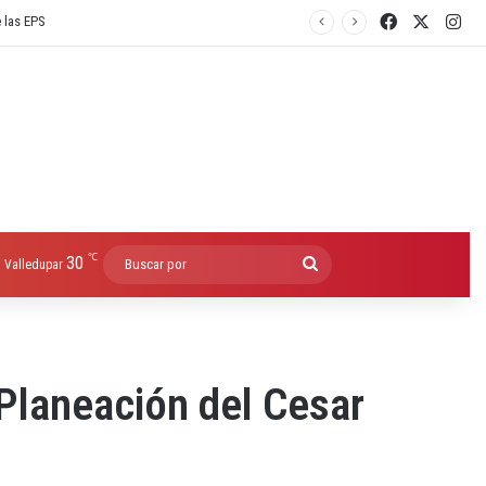
Facebook
X
Ins
℃
30
Buscar
Valledupar
por
 Planeación del Cesar