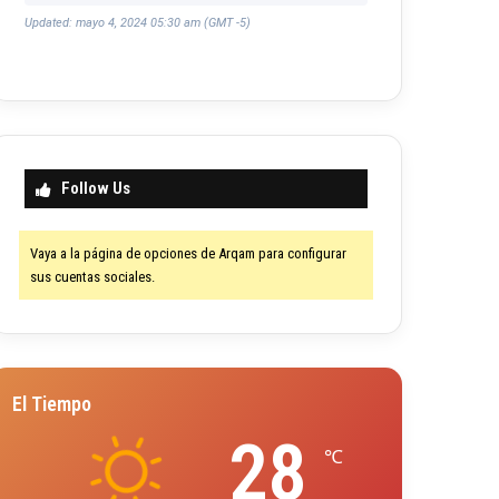
Updated: mayo 4, 2024 05:30 am (GMT -5)
Follow Us
Vaya a la página de opciones de Arqam para configurar
sus cuentas sociales.
El Tiempo
28
℃