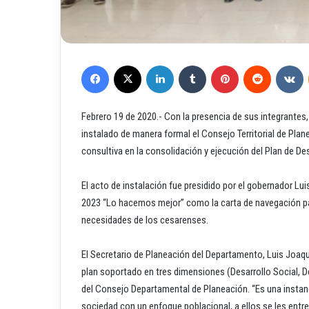
Facebook
X
LinkedIn
Tumblr
Pinterest
Reddit
VKontakte
Febrero 19 de 2020.- Con la presencia de sus integrantes,
instalado de manera formal el Consejo Territorial de Plan
consultiva en la consolidación y ejecución del Plan de De
El acto de instalación fue presidido por el gobernador Lu
2023 “Lo hacemos mejor” como la carta de navegación pa
necesidades de los cesarenses.
El Secretario de Planeación del Departamento, Luis Joaqu
plan soportado en tres dimensiones (Desarrollo Social, D
del Consejo Departamental de Planeación. “Es una instanc
sociedad con un enfoque poblacional, a ellos se les ent