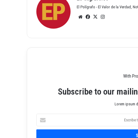
El Polígrafo - El Valor de la Verdad, N
Siti
Fac
X
Inst
o
ebo
agr
we
ok
am
b
With Pr
Subscribe to our mailin
Lorem ipsum do
E
s
c
r