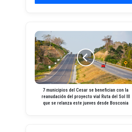
i
b
e
t
u
7
c
m
o
u
r
n
r
i
e
c
o
i
e
p
l
i
e
7 municipios del Cesar se benefician con la
o
c
s
reanudación del proyecto vial Ruta del Sol lll
t
d
que se relanza este jueves desde Bosconia
r
e
ó
l
n
C
i
e
c