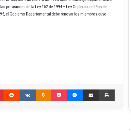
s previsiones de la Ley 152 de 1994 – Ley Orgánica del Plan de
1995, el Gobierno Departamental debe renovar los miembros cuyo
Pinterest
Reddit
VKontakte
Odnoklassniki
Pocket
Messenger
Compartir por correo electrónico
Imprimir