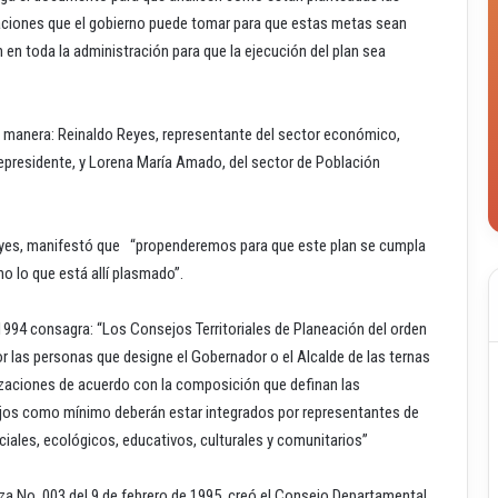
aciones que el gobierno puede tomar para que estas metas sean
n toda la administración para que la ejecución del plan sea
te manera: Reinaldo Reyes, representante del sector económico,
cepresidente, y Lorena María Amado, del sector de Población
Reyes, manifestó que “propenderemos para que este plan se cumpla
o lo que está allí plasmado”.
e 1994 consagra: “Los Consejos Territoriales de Planeación del orden
or las personas que designe el Gobernador o el Alcalde de las ternas
zaciones de acuerdo con la composición que definan las
os como mínimo deberán estar integrados por representantes de
ociales, ecológicos, educativos, culturales y comunitarios”
 No. 003 del 9 de febrero de 1995, creó el Consejo Departamental