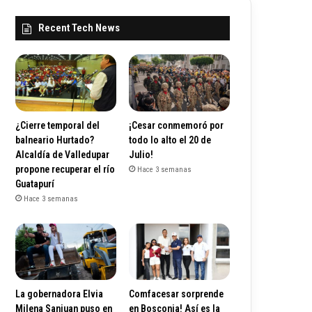
Recent Tech News
¿Cierre temporal del
¡Cesar conmemoró por
balneario Hurtado?
todo lo alto el 20 de
Alcaldía de Valledupar
Julio!
propone recuperar el río
Hace 3 semanas
Guatapurí
Hace 3 semanas
La gobernadora Elvia
Comfacesar sorprende
Milena Sanjuan puso en
en Bosconia! Así es la