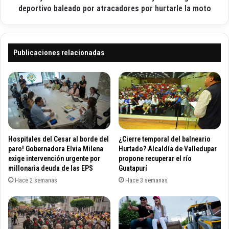
ó
a
deportivo baleado por atracadores por hurtarle la moto
C
r
o
a
n
s
s
t
Publicaciones relacionadas
e
r
j
e
o
a
T
n
e
a
r
a
r
s
i
e
Hospitales del Cesar al borde del
¿Cierre temporal del balneario
t
s
paro! Gobernadora Elvia Milena
Hurtado? Alcaldía de Valledupar
o
i
exige intervención urgente por
propone recuperar el río
r
millonaria deuda de las EPS
Guatapurí
n
i
o
Hace 2 semanas
Hace 3 semanas
a
s
l
d
d
e
e
j