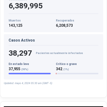
6,389,995
Muertos
Recuperados
143,125
6,208,573
Casos Activos
38,297
Pacientes actualmente infectados
En estado leve
Crítico o grave
37,955
342
(99%)
(1%)
Updated: mayo 4, 2024 05:30 am (GMT -5)