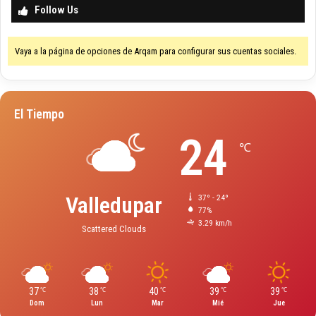
Follow Us
Vaya a la página de opciones de Arqam para configurar sus cuentas sociales.
El Tiempo
24
℃
Valledupar
37º - 24º
77%
3.29 km/h
Scattered Clouds
37
38
40
39
39
℃
℃
℃
℃
℃
Dom
Lun
Mar
Mié
Jue