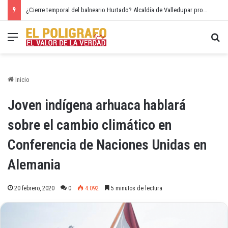
¿Cierre temporal del balneario Hurtado? Alcaldía de Valledupar propone recuperar el río Guatapurí
Menú
Bu
Inicio
Joven indígena arhuaca hablará
sobre el cambio climático en
Conferencia de Naciones Unidas en
Alemania
20 febrero, 2020
0
4.092
5 minutos de lectura