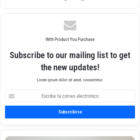
o
ebo
agr
we
ok
am
b
With Product You Purchase
Subscribe to our mailing list to get
the new updates!
Lorem ipsum dolor sit amet, consectetur.
E
s
c
r
i
b
e
t
G