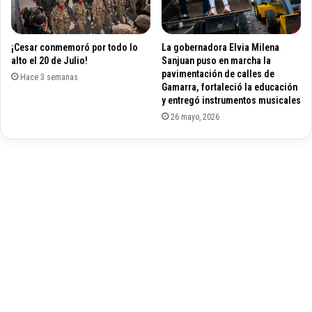
P
o
l
v
a
e
¡Cesar conmemoró por todo lo
La gobernadora Elvia Milena
n
n
alto el 20 de Julio!
Sanjuan puso en marcha la
e
d
pavimentación de calles de
a
Hace 3 semanas
i
Gamarra, fortaleció la educación
c
r
y entregó instrumentos musicales
i
i
26 mayo, 2026
ó
g
n
e
d
n
e
t
l
e
C
d
e
e
s
p
a
o
r
r
t
i
v