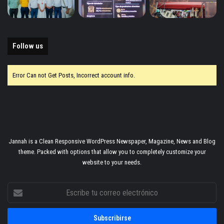
Follow us
Error Can not Get Posts, Incorrect account info.
Jannah is a Clean Responsive WordPress Newspaper, Magazine, News and Blog
theme. Packed with options that allow you to completely customize your
website to your needs.
Escribe
tu
correo
electrónico