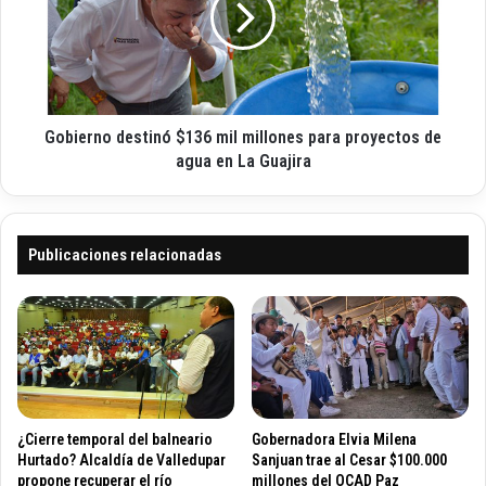
i
s
e
c
d
r
o
e
n
l
o
F
d
e
Gobierno destinó $136 mil millones para proyectos de
e
s
s
agua en La Guajira
t
t
i
i
v
n
a
ó
Publicaciones relacionadas
l
$
d
1
e
3
C
6
a
m
n
i
c
l
i
m
¿Cierre temporal del balneario
Gobernadora Elvia Milena
o
i
Hurtado? Alcaldía de Valledupar
Sanjuan trae al Cesar $100.000
n
l
propone recuperar el río
millones del OCAD Paz