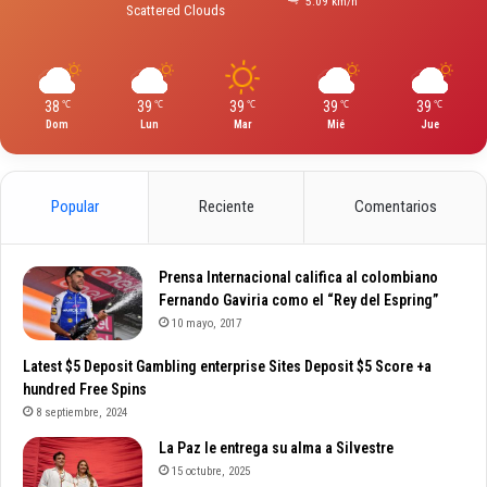
5.09 km/h
Scattered Clouds
38
39
39
39
39
℃
℃
℃
℃
℃
Dom
Lun
Mar
Mié
Jue
Popular
Reciente
Comentarios
Prensa Internacional califica al colombiano
Fernando Gaviria como el “Rey del Espring”
10 mayo, 2017
Latest $5 Deposit Gambling enterprise Sites Deposit $5 Score +a
hundred Free Spins
8 septiembre, 2024
La Paz le entrega su alma a Silvestre
15 octubre, 2025