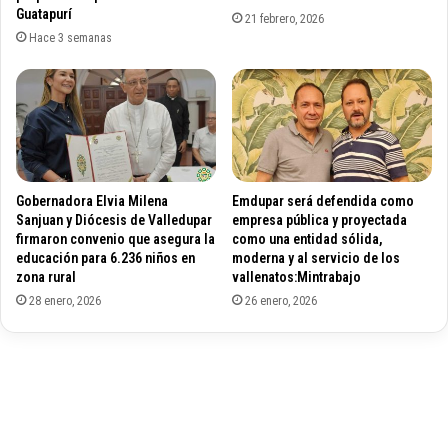
e
Guatapurí
l
21 febrero, 2026
s
o
Hace 3 semanas
S
n
a
e
m
s
u
p
e
a
l
r
M
a
Gobernadora Elvia Milena
Emdupar será defendida como
a
p
Sanjuan y Diócesis de Valledupar
empresa pública y proyectada
r
r
firmaron convenio que asegura la
como una entidad sólida,
t
o
educación para 6.236 niños en
moderna y al servicio de los
í
y
zona rural
vallenatos:Mintrabajo
n
e
28 enero, 2026
26 enero, 2026
e
c
z
t
e
o
n
s
L
d
a
e
L
a