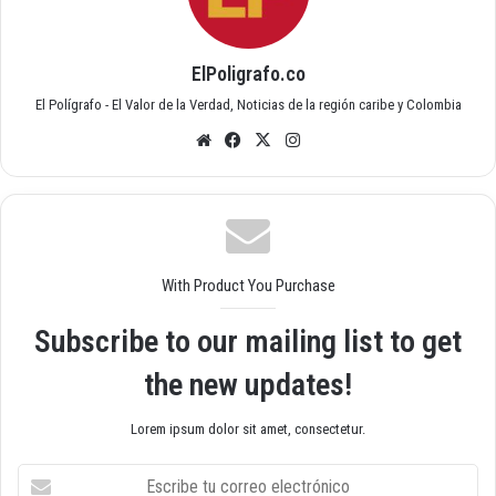
ElPoligrafo.co
El Polígrafo - El Valor de la Verdad, Noticias de la región caribe y Colombia
Siti
Fac
X
Inst
o
ebo
agr
we
ok
am
b
With Product You Purchase
Subscribe to our mailing list to get
the new updates!
Lorem ipsum dolor sit amet, consectetur.
E