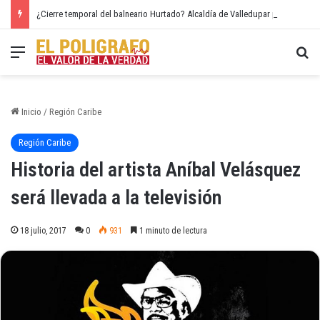
¿Cierre temporal del balneario Hurtado? Alcaldía de Valledupar propone recuperar el río Guatapurí
Menú
Bu
Inicio
/
Región Caribe
Región Caribe
Historia del artista Aníbal Velásquez
será llevada a la televisión
18 julio, 2017
0
931
1 minuto de lectura