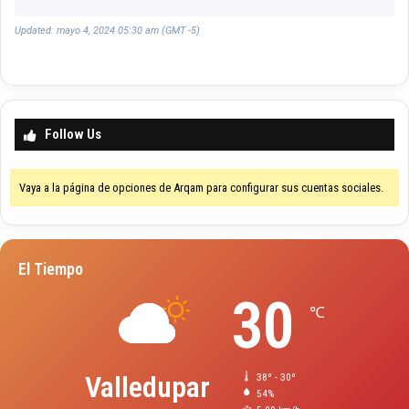
Updated: mayo 4, 2024 05:30 am (GMT -5)
Follow Us
Vaya a la página de opciones de Arqam para configurar sus cuentas sociales.
El Tiempo
30
℃
Valledupar
38º - 30º
54%