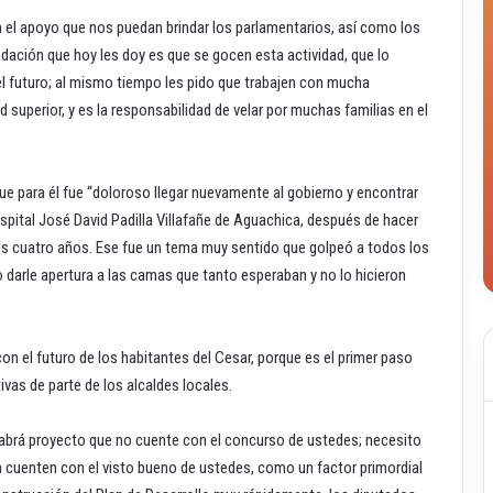
el apoyo que nos puedan brindar los parlamentarios, así como los
ndación que hoy les doy es que se gocen esta actividad, que lo
l futuro; al mismo tiempo les pido que trabajen con mucha
uperior, y es la responsabilidad de velar por muchas familias en el
que para él fue “doloroso llegar nuevamente al gobierno y encontrar
pital José David Padilla Villafañe de Aguachica, después de hacer
mos cuatro años. Ese fue un tema muy sentido que golpeó a todos los
 darle apertura a las camas que tanto esperaban y no lo hicieron
n el futuro de los habitantes del Cesar, porque es el primer paso
tivas de parte de los alcaldes locales.
o habrá proyecto que no cuente con el concurso de ustedes; necesito
 cuenten con el visto bueno de ustedes, como un factor primordial