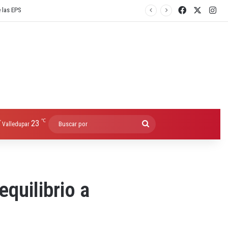
Facebook
X
Ins
e las EPS
℃
23
Buscar
Valledupar
por
quilibrio a