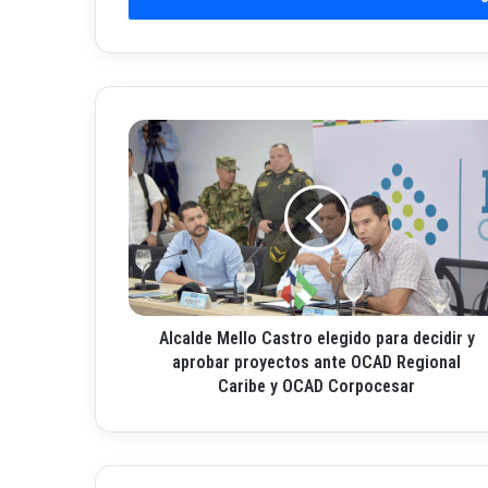
i
b
e
t
u
A
c
l
o
c
r
a
r
l
e
d
o
e
e
M
l
e
e
Alcalde Mello Castro elegido para decidir y
l
c
l
aprobar proyectos ante OCAD Regional
t
o
Caribe y OCAD Corpocesar
r
C
ó
a
n
s
i
t
c