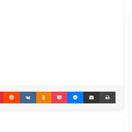
Pinterest
Reddit
VKontakte
Odnoklassniki
Pocket
Messenger
Compartir por correo electrónico
Imprimir