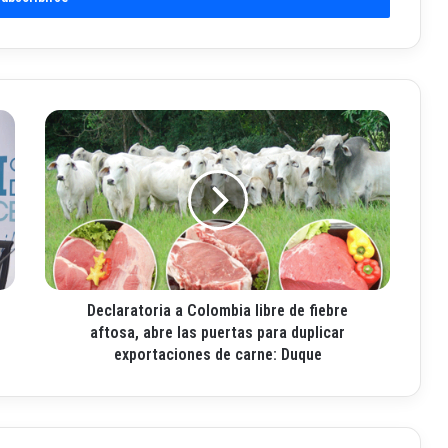
D
e
c
l
a
r
a
t
o
Declaratoria a Colombia libre de fiebre
r
i
aftosa, abre las puertas para duplicar
a
exportaciones de carne: Duque
a
C
o
l