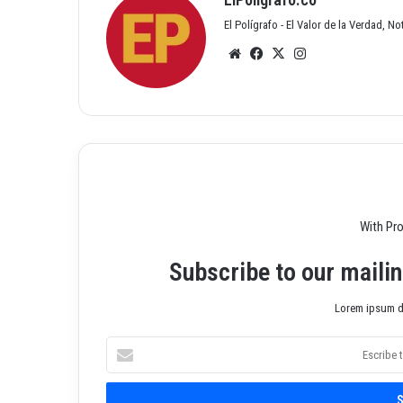
El Polígrafo - El Valor de la Verdad, N
Siti
Fac
X
Inst
o
ebo
agr
we
ok
am
b
With Pr
Subscribe to our mailin
Lorem ipsum do
E
s
c
r