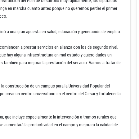
nstrucción del Plan de Desarrollo muy rápidamente, los diputados
 ponga en marcha cuanto antes porque no queremos perder el primer
cco.
irió a una gran apuesta en salud, educación y generación de empleo.
comiencen a prestar servicios en alianza con los de segundo nivel,
 que hay alguna infraestructura en mal estado y quiero darles un
s también para mejorar la prestación del servicio. Vamos a tratar de
 la construcción de un campus para la Universidad Popular del
 crear un centro universitario en el centro del Cesar y fortalecer la
r, que incluye especialmente la intervención a tramos rurales que
e aumentará la productividad en el campo y mejorará la calidad de