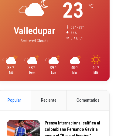
23
℃
Valledupar
38º - 23º
64%
3.4 km/h
Scattered Clouds
38
38
39
40
40
℃
℃
℃
℃
℃
Sáb
Dom
Lun
Mar
Mié
Popular
Reciente
Comentarios
Prensa Internacional califica al
colombiano Fernando Gaviria
como el “Rey del Espring”