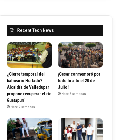
Recent Tech News
¿Cierre temporal del
¡Cesar conmemoró por
balneario Hurtado?
todo lo alto el 20 de
Alcaldía de Valledupar
Julio!
propone recuperar el río
Hace 3 semanas
Guatapurí
Hace 2 semanas