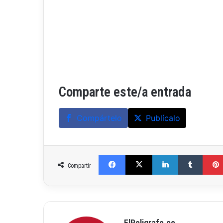
Comparte este/a entrada
Compártelo
Publícalo
Facebook
X
LinkedIn
Tumblr
Compartir
ElPoligrafo.co