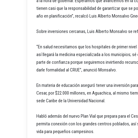
a la hora de gobernar. Esperamos que avancemos en la co
tienen casi que la responsabilidad de garantizar que se
año en planificación”, recalcó Luis Alberto Monsalvo Gne
Sobre inversiones cercanas, Luis Alberto Monsalvo se ref
“En salud necesitamos que los hospitales de primer nivel 
así llegará la medicina especializada a los municipios; sé
parte de confianza porque seguiremos invirtiendo recurso
darle formalidad al CRUE”, anunció Monsalvo.
En materia de educación aseguró tener una inversión para
Cesar, por $22.000 millones, en Aguachica, al mismo tiempo
sede Caribe de la Universidad Nacional.
Habló además del nuevo Plan Vial que prepara para el Cesa
permita conexión con los grandes centros poblados, así s
vida para pequeños campesinos.